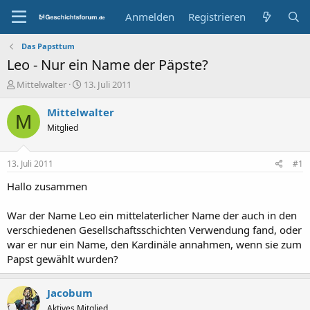
Anmelden
Registrieren
Das Papsttum
Leo - Nur ein Name der Päpste?
E
E
Mittelwalter
13. Juli 2011
r
r
s
s
Mittelwalter
M
t
t
Mitglied
e
e
l
l
l
l
13. Juli 2011
#1
e
t
r
a
Hallo zusammen
m
War der Name Leo ein mittelaterlicher Name der auch in den
verschiedenen Gesellschaftsschichten Verwendung fand, oder
war er nur ein Name, den Kardinäle annahmen, wenn sie zum
Papst gewählt wurden?
Jacobum
Aktives Mitglied