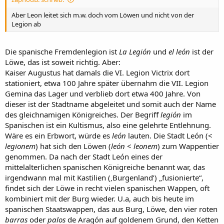
Aber Leon leitet sich m.w. doch vom Löwen und nicht von der
Legion ab
Die spanische Fremdenlegion ist
La Legión
und
el león
ist der
Löwe, das ist soweit richtig. Aber:
Kaiser Augustus hat damals die VI. Legion Victrix dort
stationiert, etwa 100 Jahre später übernahm die VII. Legion
Gemina das Lager und verblieb dort etwa 400 Jahre. Von
dieser ist der Stadtname abgeleitet und somit auch der Name
des gleichnamigen Königreiches. Der Begriff
legión
im
Spanischen ist ein Kultismus, also eine gelehrte Entlehnung.
Wäre es ein Erbwort, würde es
león
lauten. Die Stadt León (<
legionem
) hat sich den Löwen (
león
<
leonem
) zum Wappentier
genommen. Da nach der Stadt León eines der
mittelalterlichen spanischen Königreiche benannt war, das
irgendwann mal mit Kastilien (‚Burgenland’) „fusionierte“,
findet sich der Löwe in recht vielen spanischen Wappen, oft
kombiniert mit der Burg wieder. U.a, auch bis heute im
spanischen Staatswappen, das aus Burg, Löwe, den vier roten
barras
oder
palos
de Aragón auf goldenem Grund, den Ketten