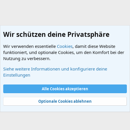
Wir schützen deine Privatsphäre
Wir verwenden essentielle
Cookies
, damit diese Website
funktioniert, und optionale Cookies, um den Komfort bei der
Nutzung zu verbessern.
Siehe weitere Informationen und konfiguriere deine
Das Papsttum
Einstellungen
Cookies
Alle Cookies akzeptieren
Kontakt
Nutzungsbedingungen
Datenschutz
Hilfe und Impressum
Start
R
S
Optionale Cookies ablehnen
S
®
Community platform by XenForo
© 2010-2024 XenForo Ltd.