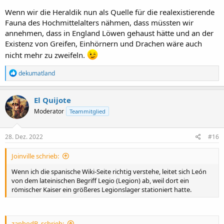
Wenn wir die Heraldik nun als Quelle für die realexistierende
Fauna des Hochmittelalters nähmen, dass müssten wir
annehmen, dass in England Löwen gehaust hätte und an der
Existenz von Greifen, Einhörnern und Drachen wäre auch
nicht mehr zu zweifeln.
R
dekumatland
e
a
k
El Quijote
t
Moderator
Teammitglied
i
o
n
e
28. Dez. 2022
#16
n
:
Joinville schrieb:
Wenn ich die spanische Wiki-Seite richtig verstehe, leitet sich León
von dem lateinischen Begriff Legio (Legion) ab, weil dort ein
römischer Kaiser ein größeres Legionslager stationiert hatte.
zaphodB. schrieb: