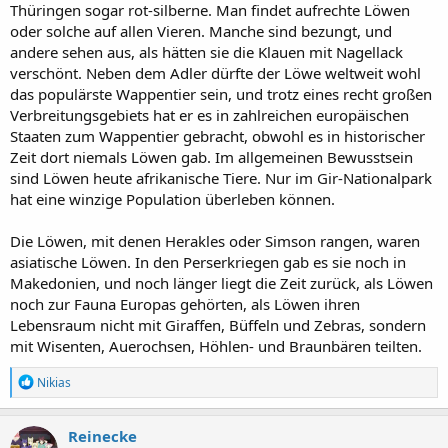
Thüringen sogar rot-silberne. Man findet aufrechte Löwen
oder solche auf allen Vieren. Manche sind bezungt, und
andere sehen aus, als hätten sie die Klauen mit Nagellack
verschönt. Neben dem Adler dürfte der Löwe weltweit wohl
das populärste Wappentier sein, und trotz eines recht großen
Verbreitungsgebiets hat er es in zahlreichen europäischen
Staaten zum Wappentier gebracht, obwohl es in historischer
Zeit dort niemals Löwen gab. Im allgemeinen Bewusstsein
sind Löwen heute afrikanische Tiere. Nur im Gir-Nationalpark
hat eine winzige Population überleben können.
Die Löwen, mit denen Herakles oder Simson rangen, waren
asiatische Löwen. In den Perserkriegen gab es sie noch in
Makedonien, und noch länger liegt die Zeit zurück, als Löwen
noch zur Fauna Europas gehörten, als Löwen ihren
Lebensraum nicht mit Giraffen, Büffeln und Zebras, sondern
mit Wisenten, Auerochsen, Höhlen- und Braunbären teilten.
R
Nikias
e
a
k
Reinecke
t