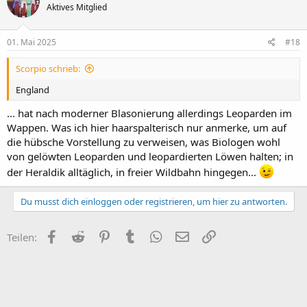
Aktives Mitglied
i
o
n
e
01. Mai 2025
#18
n
:
Scorpio schrieb:
England
... hat nach moderner Blasonierung allerdings Leoparden im
Wappen. Was ich hier haarspalterisch nur anmerke, um auf
die hübsche Vorstellung zu verweisen, was Biologen wohl
von gelöwten Leoparden und leopardierten Löwen halten; in
der Heraldik alltäglich, in freier Wildbahn hingegen...
Du musst dich einloggen oder registrieren, um hier zu antworten.
Facebook
Reddit
Pinterest
Tumblr
WhatsApp
E-Mail
Link
Teilen: