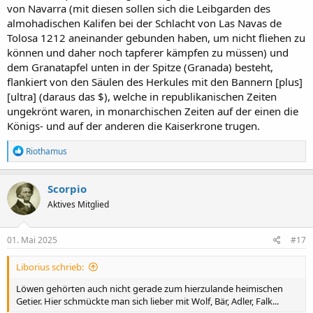
von Navarra (mit diesen sollen sich die Leibgarden des
almohadischen Kalifen bei der Schlacht von Las Navas de
Tolosa 1212 aneinander gebunden haben, um nicht fliehen zu
können und daher noch tapferer kämpfen zu müssen) und
dem Granatapfel unten in der Spitze (Granada) besteht,
flankiert von den Säulen des Herkules mit den Bannern [plus]
[ultra] (daraus das $), welche in republikanischen Zeiten
ungekrönt waren, in monarchischen Zeiten auf der einen die
Königs- und auf der anderen die Kaiserkrone trugen.
R
Riothamus
e
a
k
Scorpio
t
Aktives Mitglied
i
o
n
e
01. Mai 2025
#17
n
:
Liborius schrieb:
Löwen gehörten auch nicht gerade zum hierzulande heimischen
Getier. Hier schmückte man sich lieber mit Wolf, Bär, Adler, Falk...