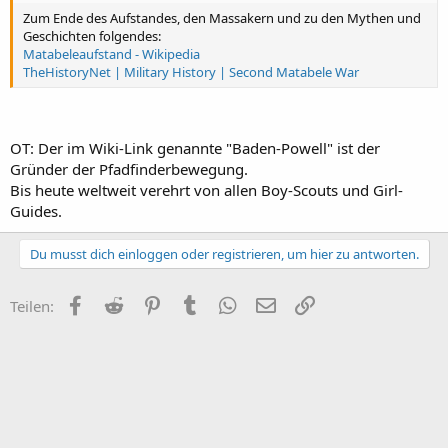
Zum Ende des Aufstandes, den Massakern und zu den Mythen und
Geschichten folgendes:
Matabeleaufstand - Wikipedia
TheHistoryNet | Military History | Second Matabele War
OT: Der im Wiki-Link genannte "Baden-Powell" ist der
Gründer der Pfadfinderbewegung.
Bis heute weltweit verehrt von allen Boy-Scouts und Girl-
Guides.
Du musst dich einloggen oder registrieren, um hier zu antworten.
Facebook
Reddit
Pinterest
Tumblr
WhatsApp
E-Mail
Link
Teilen: