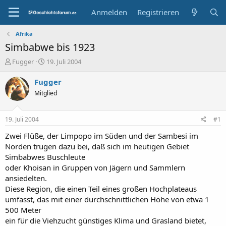
Anmelden
Registrieren
Afrika
Simbabwe bis 1923
E
E
Fugger
19. Juli 2004
r
r
s
s
Fugger
t
t
Mitglied
e
e
l
l
l
l
19. Juli 2004
#1
e
t
r
a
Zwei Flüße, der Limpopo im Süden und der Sambesi im
m
Norden trugen dazu bei, daß sich im heutigen Gebiet
Simbabwes Buschleute
oder Khoisan in Gruppen von Jägern und Sammlern
ansiedelten.
Diese Region, die einen Teil eines großen Hochplateaus
umfasst, das mit einer durchschnittlichen Höhe von etwa 1
500 Meter
ein für die Viehzucht günstiges Klima und Grasland bietet,