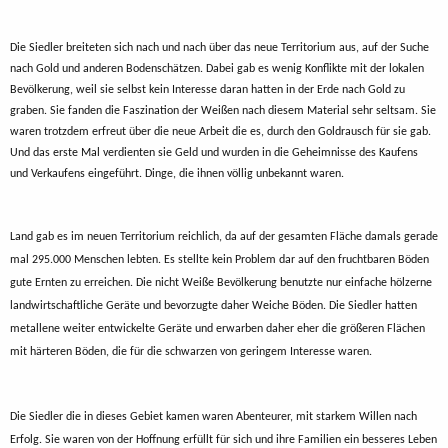
Die Siedler breiteten sich nach und nach über das neue Territorium aus, auf der Suche
nach Gold und anderen Bodenschätzen. Dabei gab es wenig Konflikte mit der lokalen
Bevölkerung, weil sie selbst kein Interesse daran hatten in der Erde nach Gold zu
graben. Sie fanden die Faszination der Weißen nach diesem Material sehr seltsam. Sie
waren trotzdem erfreut über die neue Arbeit die es, durch den Goldrausch für sie gab.
Und das erste Mal verdienten sie Geld und wurden in die Geheimnisse des Kaufens
und Verkaufens eingeführt. Dinge, die ihnen völlig unbekannt waren.
Land gab es im neuen Territorium reichlich, da auf der gesamten Fläche damals gerade
mal 295.000 Menschen lebten. Es stellte kein Problem dar auf den fruchtbaren Böden
gute Ernten zu erreichen. Die nicht Weiße Bevölkerung benutzte nur einfache hölzerne
landwirtschaftliche Geräte und bevorzugte daher Weiche Böden. Die Siedler hatten
metallene weiter entwickelte Geräte und erwarben daher eher die größeren Flächen
mit härteren Böden, die für die schwarzen von geringem Interesse waren.
Die Siedler die in dieses Gebiet kamen waren Abenteurer, mit starkem Willen nach
Erfolg. Sie waren von der Hoffnung erfüllt für sich und ihre Familien ein besseres Leben