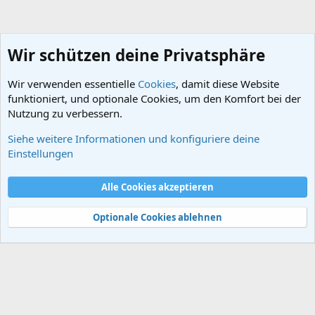
Wir schützen deine Privatsphäre
Wir verwenden essentielle
Cookies
, damit diese Website
funktioniert, und optionale Cookies, um den Komfort bei der
Nutzung zu verbessern.
Siehe weitere Informationen und konfiguriere deine
Afrika
Einstellungen
Cookies
Alle Cookies akzeptieren
Kontakt
Nutzungsbedingungen
Datenschutz
Hilfe und Impressum
Start
R
S
Optionale Cookies ablehnen
S
®
Community platform by XenForo
© 2010-2024 XenForo Ltd.