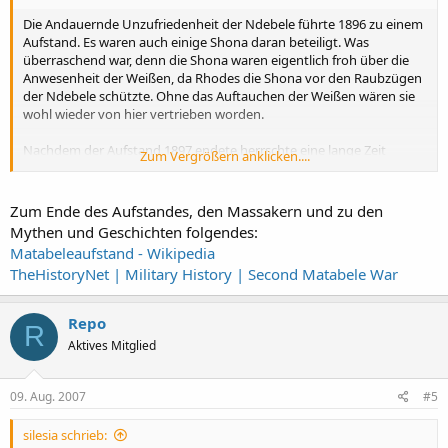
Die Andauernde Unzufriedenheit der Ndebele führte 1896 zu einem
Aufstand. Es waren auch einige Shona daran beteiligt. Was
überraschend war, denn die Shona waren eigentlich froh über die
Anwesenheit der Weißen, da Rhodes die Shona vor den Raubzügen
der Ndebele schützte. Ohne das Auftauchen der Weißen wären sie
wohl wieder von hier vertrieben worden.
Nachdem der Aufstand 1897 endete herrschte eine lange Zeit
Zum Vergrößern anklicken....
Frieden. Dieser Frieden wurde erst beendet
Zum Ende des Aufstandes, den Massakern und zu den
Mythen und Geschichten folgendes:
Matabeleaufstand - Wikipedia
TheHistoryNet | Military History | Second Matabele War
Repo
R
Aktives Mitglied
09. Aug. 2007
#5
silesia schrieb: