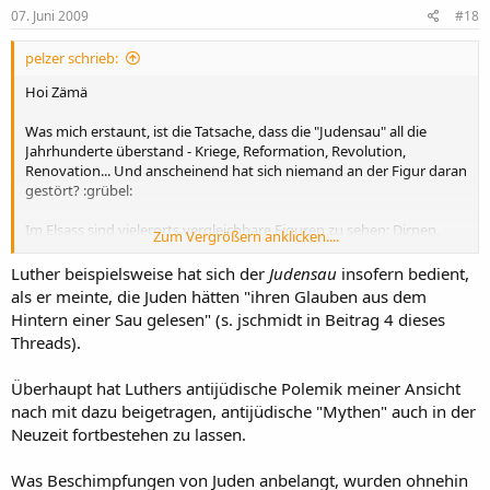
07. Juni 2009
#18
pelzer schrieb:
Hoi Zämä
Was mich erstaunt, ist die Tatsache, dass die "Judensau" all die
Jahrhunderte überstand - Kriege, Reformation, Revolution,
Renovation... Und anscheinend hat sich niemand an der Figur daran
gestört? :grübel:
Im Elsass sind vielerorts vergleichbare Figuren zu sehen; Dirnen,
Zum Vergrößern anklicken....
Teufel und Drachen in allen möglichen Posen und mit sehr
ausgeprägten Geschlechtsteilen!
Luther beispielsweise hat sich der
Judensau
insofern bedient,
als er meinte, die Juden hätten "ihren Glauben aus dem
Hintern einer Sau gelesen" (s. jschmidt in Beitrag 4 dieses
Gruss Pelzer
Threads).
Überhaupt hat Luthers antijüdische Polemik meiner Ansicht
.
nach mit dazu beigetragen, antijüdische "Mythen" auch in der
Neuzeit fortbestehen zu lassen.
Was Beschimpfungen von Juden anbelangt, wurden ohnehin