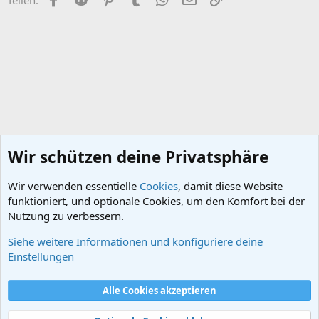
n
:
Wir schützen deine Privatsphäre
Wir verwenden essentielle
Cookies
, damit diese Website
funktioniert, und optionale Cookies, um den Komfort bei der
Nutzung zu verbessern.
Siehe weitere Informationen und konfiguriere deine
Sonstiges im Mittelalter
Einstellungen
Cookies
Alle Cookies akzeptieren
Kontakt
Nutzungsbedingungen
Datenschutz
Hilfe und Impressum
Start
R
S