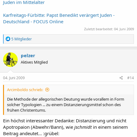
Juden im Mittelalter
Karfreitags-Fürbitte: Papst Benedikt verärgert Juden -
Deutschland - FOCUS Online
Zuletzt bearbeitet:
04. Juni 2009
R
5 Mitglieder
e
a
k
pelzer
t
Aktives Mitglied
i
o
n
e
04. Juni 2009
#14
n
:
Arcimboldo schrieb:
Die Methode der allegorischen Deutung wurde vorallem in Form
solcher Typologien ... zu einem Distanzierungsmittel schon des
frühen Christentums.
Ein höchst interessanter Dedanke: Distanzierung und nicht
Apotropaion (Abwehr/Bann), wie
jschmidt
in einem seinem
Beitrag andeutet... :grübel: