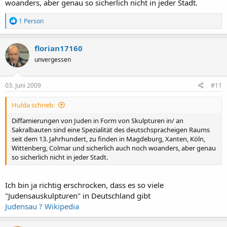
woanders, aber genau so sicherlich nicht in jeder Stadt.
R
1 Person
e
a
k
florian17160
t
unvergessen
i
o
n
e
03. Juni 2009
#11
n
:
Hulda schrieb:
Diffamierungen von Juden in Form von Skulpturen in/ an
Sakralbauten sind eine Spezialität des deutschspracheigen Raums
seit dem 13. Jahrhundert, zu finden in Magdeburg, Xanten, Köln,
Wittenberg, Colmar und sicherlich auch noch woanders, aber genau
so sicherlich nicht in jeder Stadt.
Ich bin ja richtig erschrocken, dass es so viele
"Judensauskulpturen" in Deutschland gibt
Judensau ? Wikipedia