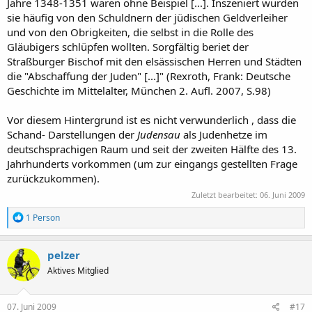
Jahre 1348-1351 waren ohne Beispiel [...]. Inszeniert wurden
sie häufig von den Schuldnern der jüdischen Geldverleiher
und von den Obrigkeiten, die selbst in die Rolle des
Gläubigers schlüpfen wollten. Sorgfältig beriet der
Straßburger Bischof mit den elsässischen Herren und Städten
die "Abschaffung der Juden" [...]" (Rexroth, Frank: Deutsche
Geschichte im Mittelalter, München 2. Aufl. 2007, S.98)
Vor diesem Hintergrund ist es nicht verwunderlich , dass die
Schand- Darstellungen der
Judensau
als Judenhetze im
deutschsprachigen Raum und seit der zweiten Hälfte des 13.
Jahrhunderts vorkommen (um zur eingangs gestellten Frage
zurückzukommen).
Zuletzt bearbeitet:
06. Juni 2009
R
1 Person
e
a
k
pelzer
t
Aktives Mitglied
i
o
n
e
07. Juni 2009
#17