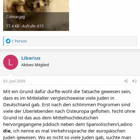
Colmar.jpg
77,4 KB · Aufrufe: 615
R
1 Person
e
a
k
Liborius
L
t
Aktives Mitglied
i
o
n
e
03. Juni 2009
#2
n
:
Mit ein Grund dafür dürfte wohl die Tatsache gewesen sein,
dass es im Mittelalter vergleichsweise viele Juden in
Deutschland gab. Erst nach den schlimmen Pogromen sind
viele der Überlebenden nach Osteuropa geflohen. Nicht ohne
Grund ist das aus dem Mittelhochdeutschen
hervorgegangene Jiddisch neben dem Spaniolischen/Ladino
die
, ich nenne es mal Verkehrssprache der europäischen
Juden gewesen. Wo es nicht so viele Juden gab, suchte man