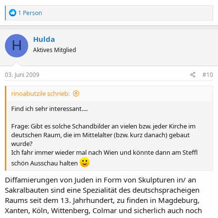
R
1 Person
e
a
k
Hulda
H
t
Aktives Mitglied
i
o
n
e
03. Juni 2009
#10
n
:
rinoabutzile schrieb:
Find ich sehr interessant....
Frage: Gibt es solche Schandbilder an vielen bzw. jeder Kirche im
deutschen Raum, die im Mittelalter (bzw. kurz danach) gebaut
wurde?
Ich fahr immer wieder mal nach Wien und könnte dann am Steffl
schön Ausschau halten
Diffamierungen von Juden in Form von Skulpturen in/ an
Sakralbauten sind eine Spezialität des deutschspracheigen
Raums seit dem 13. Jahrhundert, zu finden in Magdeburg,
Xanten, Köln, Wittenberg, Colmar und sicherlich auch noch