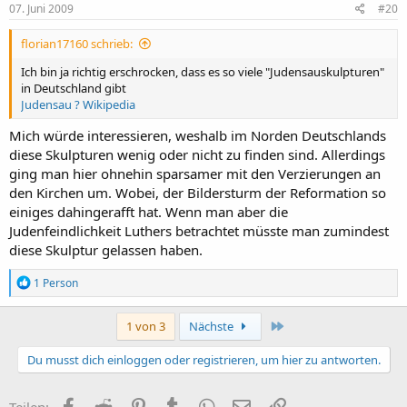
07. Juni 2009
#20
florian17160 schrieb:
Ich bin ja richtig erschrocken, dass es so viele "Judensauskulpturen"
in Deutschland gibt
Judensau ? Wikipedia
Mich würde interessieren, weshalb im Norden Deutschlands
diese Skulpturen wenig oder nicht zu finden sind. Allerdings
ging man hier ohnehin sparsamer mit den Verzierungen an
den Kirchen um. Wobei, der Bildersturm der Reformation so
einiges dahingerafft hat. Wenn man aber die
Judenfeindlichkeit Luthers betrachtet müsste man zumindest
diese Skulptur gelassen haben.
R
1 Person
e
a
k
Letzte
1 von 3
Nächste
t
i
Du musst dich einloggen oder registrieren, um hier zu antworten.
o
n
e
Facebook
Reddit
Pinterest
Tumblr
WhatsApp
E-Mail
Link
Teilen: