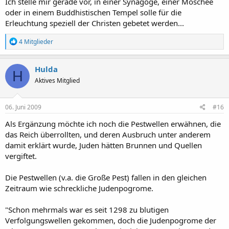
Ich stelle mir gerade vor, in einer Synagoge, einer Moschee
oder in einem Buddhistischen Tempel solle für die
Erleuchtung speziell der Christen gebetet werden...
R
4 Mitglieder
e
a
k
Hulda
H
t
Aktives Mitglied
i
o
n
e
06. Juni 2009
#16
n
:
Als Ergänzung möchte ich noch die Pestwellen erwähnen, die
das Reich überrollten, und deren Ausbruch unter anderem
damit erklärt wurde, Juden hätten Brunnen und Quellen
vergiftet.
Die Pestwellen (v.a. die Große Pest) fallen in den gleichen
Zeitraum wie schreckliche Judenpogrome.
"Schon mehrmals war es seit 1298 zu blutigen
Verfolgungswellen gekommen, doch die Judenpogrome der