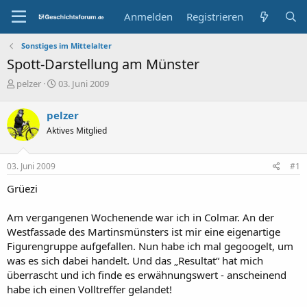
Anmelden
Registrieren
Sonstiges im Mittelalter
Spott-Darstellung am Münster
E
E
pelzer
03. Juni 2009
r
r
s
s
pelzer
t
t
Aktives Mitglied
e
e
l
l
l
l
03. Juni 2009
#1
e
t
r
a
Grüezi
m
Am vergangenen Wochenende war ich in Colmar. An der
Westfassade des Martinsmünsters ist mir eine eigenartige
Figurengruppe aufgefallen. Nun habe ich mal gegoogelt, um
was es sich dabei handelt. Und das „Resultat“ hat mich
überrascht und ich finde es erwähnungswert - anscheinend
habe ich einen Volltreffer gelandet!