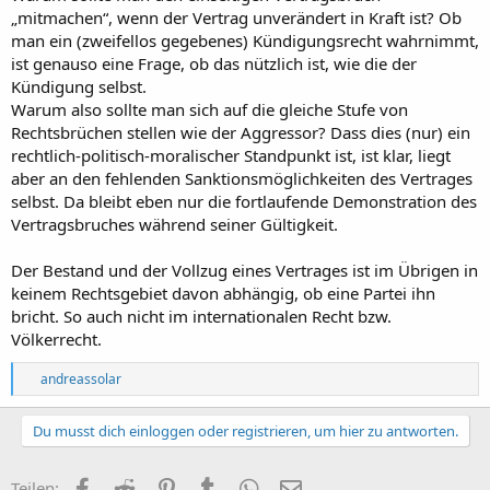
„mitmachen“, wenn der Vertrag unverändert in Kraft ist? Ob
man ein (zweifellos gegebenes) Kündigungsrecht wahrnimmt,
ist genauso eine Frage, ob das nützlich ist, wie die der
Kündigung selbst.
Warum also sollte man sich auf die gleiche Stufe von
Rechtsbrüchen stellen wie der Aggressor? Dass dies (nur) ein
rechtlich-politisch-moralischer Standpunkt ist, ist klar, liegt
aber an den fehlenden Sanktionsmöglichkeiten des Vertrages
selbst. Da bleibt eben nur die fortlaufende Demonstration des
Vertragsbruches während seiner Gültigkeit.
Der Bestand und der Vollzug eines Vertrages ist im Übrigen in
keinem Rechtsgebiet davon abhängig, ob eine Partei ihn
bricht. So auch nicht im internationalen Recht bzw.
Völkerrecht.
R
andreassolar
e
a
k
Du musst dich einloggen oder registrieren, um hier zu antworten.
t
i
o
Facebook
Reddit
Pinterest
Tumblr
WhatsApp
E-Mail
Teilen: