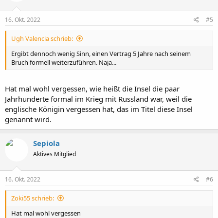
o
n
e
16. Okt. 2022
#5
n
:
Ugh Valencia schrieb:
Ergibt dennoch wenig Sinn, einen Vertrag 5 Jahre nach seinem
Bruch formell weiterzuführen. Naja...
Hat mal wohl vergessen, wie heißt die Insel die paar
Jahrhunderte formal im Krieg mit Russland war, weil die
englische Königin vergessen hat, das im Titel diese Insel
genannt wird.
Sepiola
Aktives Mitglied
16. Okt. 2022
#6
Zoki55 schrieb:
Hat mal wohl vergessen