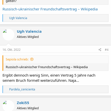
gelten?
Russisch-ukrainischer Freundschaftsvertrag – Wikipedia
R
Ugh Valencia
e
a
k
Ugh Valencia
t
Aktives Mitglied
i
o
n
e
16. Okt. 2022
#4
n
:
Sepiola schrieb:
Russisch-ukrainischer Freundschaftsvertrag – Wikipedia
Ergibt dennoch wenig Sinn, einen Vertrag 5 Jahre nach
seinem Bruch formell weiterzuführen. Naja...
R
Pardela_cenicienta
e
a
k
Zoki55
t
Aktives Mitglied
i