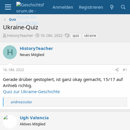
Anmelden
Registrieren
Quiz
Ukraine-Quiz
E
E
S
HistoryTeacher
16. Okt. 2022
quiz
ukraine
r
r
c
s
s
h
HistoryTeacher
H
t
t
l
Neues Mitglied
e
e
a
l
l
g
l
l
w
16. Okt. 2022
#1
e
t
o
r
a
r
Gerade drüber gestoplert, ist ganz okay gemacht, 15/17 auf
m
t
Anhieb richtig.
e
Quiz zur Ukraine-Geschichte
R
andreassolar
e
a
k
Ugh Valencia
t
Aktives Mitglied
i
o