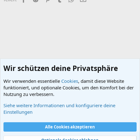
n
e
n
:
Wir schützen deine Privatsphäre
Wir verwenden essentielle
Cookies
, damit diese Website
funktioniert, und optionale Cookies, um den Komfort bei der
Nutzung zu verbessern.
Siehe weitere Informationen und konfiguriere deine
Quiz
Einstellungen
Cookies
Alle Cookies akzeptieren
Kontakt
Nutzungsbedingungen
Datenschutz
Hilfe und Impressum
Start
R
S