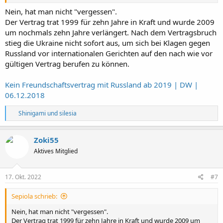
Nein, hat man nicht "vergessen".
Der Vertrag trat 1999 für zehn Jahre in Kraft und wurde 2009
um nochmals zehn Jahre verlängert. Nach dem Vertragsbruch
stieg die Ukraine nicht sofort aus, um sich bei Klagen gegen
Russland vor internationalen Gerichten auf den nach wie vor
gültigen Vertrag berufen zu können.
Kein Freundschaftsvertrag mit Russland ab 2019 | DW |
06.12.2018
R
Shinigami
und
silesia
e
a
k
Zoki55
t
Aktives Mitglied
i
o
n
e
17. Okt. 2022
#7
n
:
Sepiola schrieb:
Nein, hat man nicht "vergessen".
Der Vertrag trat 1999 für zehn Jahre in Kraft und wurde 2009 um