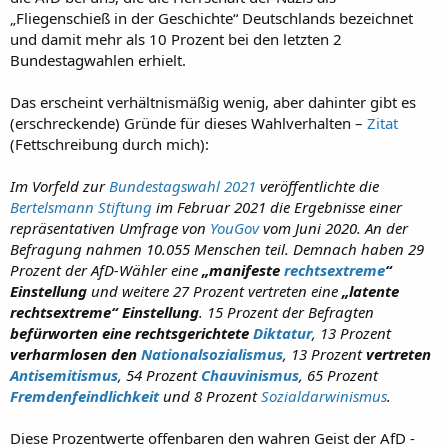
„Fliegenschieß in der Geschichte“ Deutschlands bezeichnet
und damit mehr als 10 Prozent bei den letzten 2
Bundestagwahlen erhielt.
Das erscheint verhältnismäßig wenig, aber dahinter gibt es
(erschreckende) Gründe für dieses Wahlverhalten –
Zitat
(Fettschreibung durch mich):
Im Vorfeld zur
Bundestagswahl 2021
veröffentlichte die
Bertelsmann Stiftung
im Februar 2021 die Ergebnisse einer
repräsentativen Umfrage von
YouGov
vom Juni 2020. An der
Befragung nahmen 10.055 Menschen teil. Demnach haben 29
Prozent der AfD-Wähler eine
„manifeste
rechtsextreme
“
Einstellung
und weitere 27 Prozent vertreten eine
„latente
rechtsextreme“ Einstellung
. 15 Prozent der Befragten
befürworten eine rechtsgerichtete
Diktatur
, 13 Prozent
verharmlosen den
Nationalsozialismus
, 13 Prozent
vertreten
Antisemitismus
, 54 Prozent
Chauvinismus
, 65 Prozent
Fremdenfeindlichkeit
und 8 Prozent
Sozialdarwinismus
.
Diese Prozentwerte offenbaren den wahren Geist der AfD -