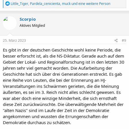
R
Little_Tiger
,
Pardela_cenicienta
,
muck
und eine weitere Person
e
a
k
Scorpio
t
Aktives Mitglied
i
o
n
e
25. März 2023
#9
n
:
Es gibt in der deutschen Geschichte wohl keine Periode, die
besser erforscht ist, als die NS-Diktatur. Gerade auch auf dem
Gebiet der Lokal- und Regionalforschung ist in den letzten 30
Jahren sehr viel gemacht worden. Die Aufarbeitung der
Geschichte hat sich über drei Generationen erstreckt. Es gab
eine Reihe von Leuten, die bei der Erinnerung an HJ-
Veranstaltungen ins Schwärmen gerieten, die die Meinung
äußerten, es sei im 3. Reich nicht alles schlecht gewesen. Es
war aber doch eine winzige Minderheit, die sich ernsthaft
diese Zeit zurückwünschte. Die überwältigende Mehrheit der
"alten Nazis" sind im Laufe der Zeit in der Demokratie
angekommen und wussten die Errungenschaften der
Demokratie durchaus zu schätzen.