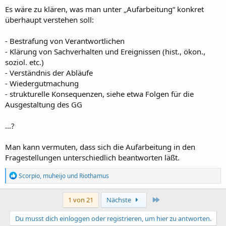
:
Es wäre zu klären, was man unter „Aufarbeitung“ konkret
überhaupt verstehen soll:
- Bestrafung von Verantwortlichen
- Klärung von Sachverhalten und Ereignissen (hist., ökon.,
soziol. etc.)
- Verständnis der Abläufe
- Wiedergutmachung
- strukturelle Konsequenzen, siehe etwa Folgen für die
Ausgestaltung des GG
…?
Man kann vermuten, dass sich die Aufarbeitung in den
Fragestellungen unterschiedlich beantworten läßt.
R
Scorpio
,
muheijo
und
Riothamus
e
a
k
Letzte
1 von 21
Nächste
t
i
Du musst dich einloggen oder registrieren, um hier zu antworten.
o