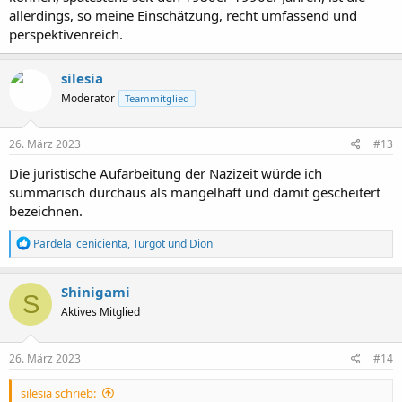
allerdings, so meine Einschätzung, recht umfassend und
perspektivenreich.
silesia
Moderator
Teammitglied
26. März 2023
#13
Die juristische Aufarbeitung der Nazizeit würde ich
summarisch durchaus als mangelhaft und damit gescheitert
bezeichnen.
R
Pardela_cenicienta
,
Turgot
und
Dion
e
a
k
Shinigami
S
t
Aktives Mitglied
i
o
n
e
26. März 2023
#14
n
:
silesia schrieb: