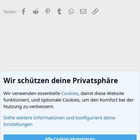
n
e
Facebook
Reddit
Pinterest
Tumblr
WhatsApp
E-Mail
Link
Teilen:
n
:
Wir schützen deine Privatsphäre
Wir verwenden essentielle
Cookies
, damit diese Website
funktioniert, und optionale Cookies, um den Komfort bei der
Nutzung zu verbessern.
Siehe weitere Informationen und konfiguriere deine
Das Dritte Reich
Einstellungen
Cookies
Alle Cookies akzeptieren