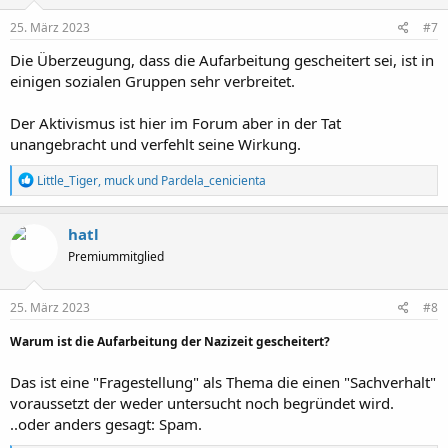
n
e
25. März 2023
#7
n
:
Die Überzeugung, dass die Aufarbeitung gescheitert sei, ist in
einigen sozialen Gruppen sehr verbreitet.
Der Aktivismus ist hier im Forum aber in der Tat
unangebracht und verfehlt seine Wirkung.
R
Little_Tiger
,
muck
und
Pardela_cenicienta
e
a
k
hatl
t
Premiummitglied
i
o
n
e
25. März 2023
#8
n
:
Warum ist die Aufarbeitung der Nazizeit gescheitert?
Das ist eine "Fragestellung" als Thema die einen "Sachverhalt"
voraussetzt der weder untersucht noch begründet wird.
..oder anders gesagt: Spam.