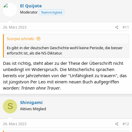
k
El Quijote
t
Moderator
Teammitglied
i
o
n
e
26. März 2023
#11
n
:
Scorpio schrieb:
Es gibt in der deutschen Geschichte wohl keine Periode, die besser
erforscht ist, als die NS-Diktatur.
Das ist richtig, steht aber zu der These der Überschrift nicht
unbedingt im Widerspruch. Die Mitscherlichs sprachen
bereits vor Jahrzehnten von der "Unfähigkeit zu trauern", das
ist jüngstvon Per Leo mit einem neuen Buch aufgegriffen
worden:
Tränen ohne Trauer
.
Shinigami
S
Aktives Mitglied
26. März 2023
#12