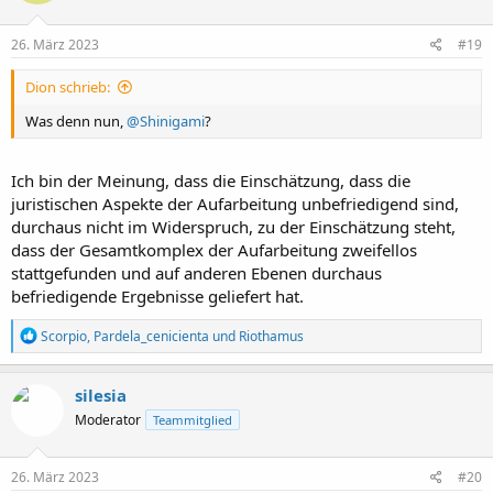
o
n
e
26. März 2023
#19
n
:
Dion schrieb:
Was denn nun,
@Shinigami
?
Ich bin der Meinung, dass die Einschätzung, dass die
juristischen Aspekte der Aufarbeitung unbefriedigend sind,
durchaus nicht im Widerspruch, zu der Einschätzung steht,
dass der Gesamtkomplex der Aufarbeitung zweifellos
stattgefunden und auf anderen Ebenen durchaus
befriedigende Ergebnisse geliefert hat.
R
Scorpio
,
Pardela_cenicienta
und
Riothamus
e
a
k
silesia
t
Moderator
Teammitglied
i
o
n
e
26. März 2023
#20
n