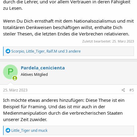
durch die Lehrer, und vor allem Vertrauen in deren Fähigkeit
zu Lesen.
Wenn Du Dich ernsthaft mit dem Nationalsozialismus und mit
totalitären Denkweisen beschäftigen willst, enthalte Dich
steiler Thesen, die letzten Endes die Verbrechen relativieren.
Zuletzt bearbeitet:
25. März 2023
R
Scorpio
,
Little_Tiger
,
Ralf.M
und 3 andere
e
a
k
Pardela_cenicienta
P
t
Aktives Mitglied
i
o
n
e
25. März 2023
#5
n
:
Ich möchte etwas anderes hinzufügen: Diese These ist ein
Beispiel für Framing. Und das ist mir auch in der
Medienmanipulation durch die verbrecherischen Staaten
unserer Zeit zuwider.
R
Little_Tiger
und
muck
e