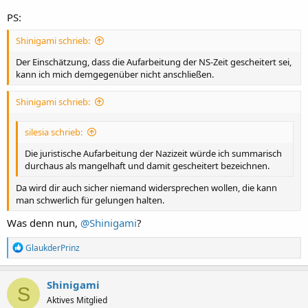
PS:
Shinigami schrieb:
Der Einschätzung, dass die Aufarbeitung der NS-Zeit gescheitert sei,
kann ich mich demgegenüber nicht anschließen.
Shinigami schrieb:
silesia schrieb:
Die juristische Aufarbeitung der Nazizeit würde ich summarisch
durchaus als mangelhaft und damit gescheitert bezeichnen.
Da wird dir auch sicher niemand widersprechen wollen, die kann
man schwerlich für gelungen halten.
Was denn nun,
@Shinigami
?
R
GlaukderPrinz
e
a
k
Shinigami
S
t
Aktives Mitglied
i