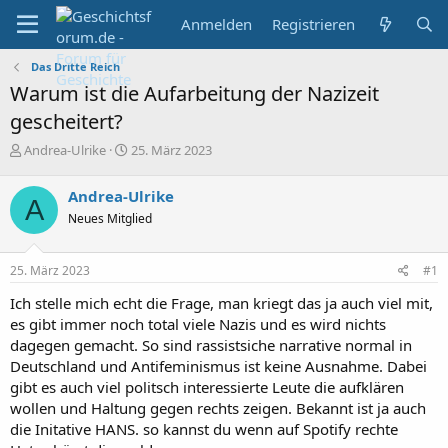
Anmelden
Registrieren
Das Dritte Reich
Warum ist die Aufarbeitung der Nazizeit
gescheitert?
E
E
Andrea-Ulrike
25. März 2023
r
r
s
s
Andrea-Ulrike
A
t
t
Neues Mitglied
e
e
l
l
l
l
25. März 2023
#1
e
t
r
a
Ich stelle mich echt die Frage, man kriegt das ja auch viel mit,
m
es gibt immer noch total viele Nazis und es wird nichts
dagegen gemacht. So sind rassistsiche narrative normal in
Deutschland und Antifeminismus ist keine Ausnahme. Dabei
gibt es auch viel politsch interessierte Leute die aufklären
wollen und Haltung gegen rechts zeigen. Bekannt ist ja auch
die Initative HANS. so kannst du wenn auf Spotify rechte