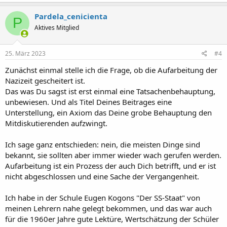
a
k
Pardela_cenicienta
P
t
Aktives Mitglied
i
o
n
e
25. März 2023
#4
n
:
Zunächst einmal stelle ich die Frage, ob die Aufarbeitung der
Nazizeit gescheitert ist.
Das was Du sagst ist erst einmal eine Tatsachenbehauptung,
unbewiesen. Und als Titel Deines Beitrages eine
Unterstellung, ein Axiom das Deine grobe Behauptung den
Mitdiskutierenden aufzwingt.
Ich sage ganz entschieden: nein, die meisten Dinge sind
bekannt, sie sollten aber immer wieder wach gerufen werden.
Aufarbeitung ist ein Prozess der auch Dich betrifft, und er ist
nicht abgeschlossen und eine Sache der Vergangenheit.
Ich habe in der Schule Eugen Kogons "Der SS-Staat" von
meinen Lehrern nahe gelegt bekommen, und das war auch
für die 1960er Jahre gute Lektüre, Wertschätzung der Schüler