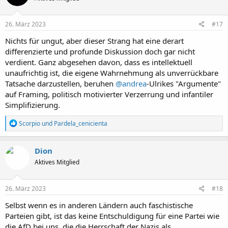
26. März 2023
#17
Nichts für ungut, aber dieser Strang hat eine derart
differenzierte und profunde Diskussion doch gar nicht
verdient. Ganz abgesehen davon, dass es intellektuell
unaufrichtig ist, die eigene Wahrnehmung als unverrückbare
Tatsache darzustellen, beruhen
@andrea
-Ulrikes "Argumente"
auf Framing, politisch motivierter Verzerrung und infantiler
Simplifizierung.
R
Scorpio
und
Pardela_cenicienta
e
a
k
Dion
t
Aktives Mitglied
i
o
n
e
26. März 2023
#18
n
:
Selbst wenn es in anderen Ländern auch faschistische
Parteien gibt, ist das keine Entschuldigung für eine Partei wie
die AfD bei uns, die die Herrschaft der Nazis als