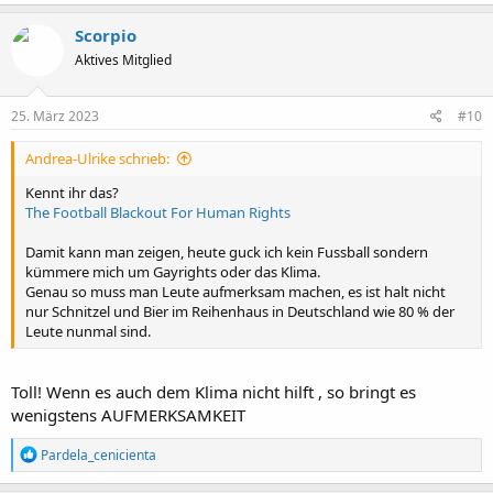
a
k
Scorpio
t
Aktives Mitglied
i
o
n
e
25. März 2023
#10
n
:
Andrea-Ulrike schrieb:
Kennt ihr das?
The Football Blackout For Human Rights
Damit kann man zeigen, heute guck ich kein Fussball sondern
kümmere mich um Gayrights oder das Klima.
Genau so muss man Leute aufmerksam machen, es ist halt nicht
nur Schnitzel und Bier im Reihenhaus in Deutschland wie 80 % der
Leute nunmal sind.
Toll! Wenn es auch dem Klima nicht hilft , so bringt es
wenigstens AUFMERKSAMKEIT
R
Pardela_cenicienta
e
a