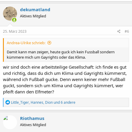
a
k
dekumatland
t
Aktives Mitglied
i
o
n
e
25. März 2023
#6
n
:
Andrea-Ulrike schrieb:
Damit kann man zeigen, heute guck ich kein Fussball sondern
kümmere mich um Gayrights oder das Klima.
wir sind doch eine arbeitsteilige Gesellschaft: ich finde es gut
und richtig, dass du dich um Klima und Gayrights kümmerst,
während ich Fußball gucke. Denn wenn keiner mehr Fußball
guckt, sondern sich um Klima und Gayrights kümmert, wer
pfeift dann den Elfmeter?
R
Little_Tiger
,
Hannes
,
Dion
und 6 andere
e
a
k
Riothamus
t
Aktives Mitglied
i
o