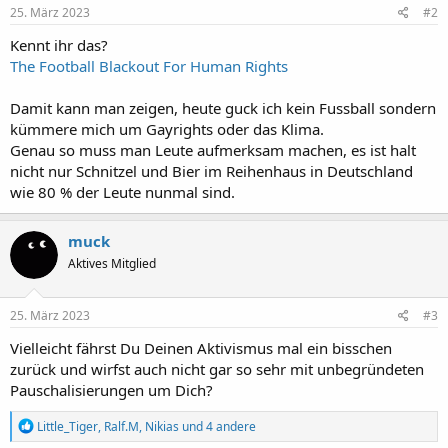
25. März 2023
#2
Kennt ihr das?
The Football Blackout For Human Rights
Damit kann man zeigen, heute guck ich kein Fussball sondern
kümmere mich um Gayrights oder das Klima.
Genau so muss man Leute aufmerksam machen, es ist halt
nicht nur Schnitzel und Bier im Reihenhaus in Deutschland
wie 80 % der Leute nunmal sind.
muck
Aktives Mitglied
25. März 2023
#3
Vielleicht fährst Du Deinen Aktivismus mal ein bisschen
zurück und wirfst auch nicht gar so sehr mit unbegründeten
Pauschalisierungen um Dich?
R
Little_Tiger
,
Ralf.M
,
Nikias
und 4 andere
e