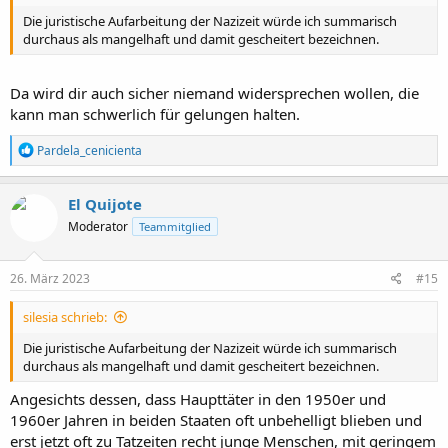
Die juristische Aufarbeitung der Nazizeit würde ich summarisch
durchaus als mangelhaft und damit gescheitert bezeichnen.
Da wird dir auch sicher niemand widersprechen wollen, die
kann man schwerlich für gelungen halten.
R
Pardela_cenicienta
e
a
k
El Quijote
t
Moderator
Teammitglied
i
o
n
e
26. März 2023
#15
n
:
silesia schrieb:
Die juristische Aufarbeitung der Nazizeit würde ich summarisch
durchaus als mangelhaft und damit gescheitert bezeichnen.
Angesichts dessen, dass Haupttäter in den 1950er und
1960er Jahren in beiden Staaten oft unbehelligt blieben und
erst jetzt oft zu Tatzeiten recht junge Menschen, mit geringem