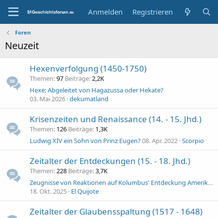
Anmelden
Registrieren
Foren
Neuzeit
Hexenverfolgung (1450-1750)
Themen
97
Beiträge
2,2K
Hexe: Abgeleitet von Hagazussa oder Hekate?
03. Mai 2026
dekumatland
Krisenzeiten und Renaissance (14. - 15. Jhd.)
Themen
126
Beiträge
1,3K
Ludwig XIV ein Sohn von Prinz Eugen?
08. Apr. 2022
Scorpio
Zeitalter der Entdeckungen (15. - 18. Jhd.)
Themen
228
Beiträge
3,7K
Zeugnisse von Reaktionen auf Kolumbus' Entdeckung Amerikas
18. Okt. 2025
El Quijote
Zeitalter der Glaubensspaltung (1517 - 1648)