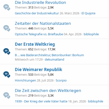
Die Industrielle Revolution
Themen
313
Beiträge
2,9K
Geschichte der Industriekultur
26. März 2026
El Quijote
Zeitalter der Nationalstaaten
Themen
446
Beiträge
5,5K
Optische Telegrafie vs. Brieftaube
04. Apr. 2026
bibliophile
Der Erste Weltkrieg
Themen
652
Beiträge
17,9K
B ... wie Bäderarchitektur, Betonbunker: Borkum
Mittwoch um 17:29
dekumatland
Die Weimarer Republik
Themen
533
Beiträge
5,8K
Hinrichtungen
28. Juli 2026
Scorpio
Die Zeit zwischen den Weltkriegen
Themen
219
Beiträge
3,3K
1939 - Der Krieg der viele Väter hatte
18. Jan. 2026
bibliophile