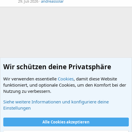
29. Juli 2026
andreassolar
Wir schützen deine Privatsphäre
Wir verwenden essentielle
Cookies
, damit diese Website
funktioniert, und optionale Cookies, um den Komfort bei der
Nutzung zu verbessern.
Siehe weitere Informationen und konfiguriere deine
Foren
Einstellungen
Cookies
Alle Cookies akzeptieren
Kontakt
Nutzungsbedingungen
Datenschutz
Hilfe und Impressum
Start
R