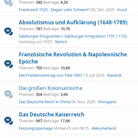
Themen
340
Beiträge
4,2K
Frankreich 1525 - Degen oder Schwert?
06. Okt. 2025
muck
Absolutismus und Aufklärung (1648-1789)
Themen
787
Beiträge
10,7K
Salzburger Emigranten / Salzburger Emigration 1731 / 1732
Samstag um 10:07
famint
Französische Revolution & Napoleonische
Epoche
Themen
700
Beiträge
10,6K
Der Friedensvertrag von Tilsit 1807
13. Juli 2026
Ravenik
Die großen Kolonialreiche
Themen
304
Beiträge
3,6K
Das Deutsche Reich in China
04. Nov. 2025
Shinigami
Das Deutsche Kaiserreich
Themen
997
Beiträge
17,6K
Festungsspionage
Mittwoch um 08:15
dekumatland