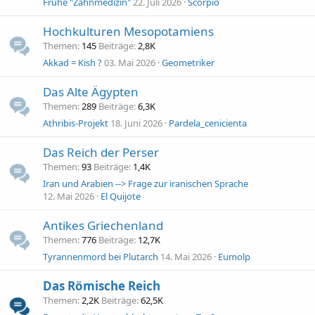
Frühe "Zahnmedizin"
22. Juli 2026
Scorpio
Hochkulturen Mesopotamiens
Themen
145
Beiträge
2,8K
Akkad = Kish ?
03. Mai 2026
Geometriker
Das Alte Ägypten
Themen
289
Beiträge
6,3K
Athribis-Projekt
18. Juni 2026
Pardela_cenicienta
Das Reich der Perser
Themen
93
Beiträge
1,4K
Iran und Arabien --> Frage zur iranischen Sprache
12. Mai 2026
El Quijote
Antikes Griechenland
Themen
776
Beiträge
12,7K
Tyrannenmord bei Plutarch
14. Mai 2026
Eumolp
Das Römische Reich
Themen
2,2K
Beiträge
62,5K