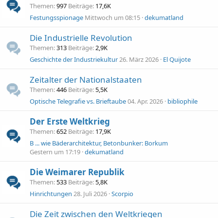
Themen
997
Beiträge
17,6K
Festungsspionage
Mittwoch um 08:15
dekumatland
Die Industrielle Revolution
Themen
313
Beiträge
2,9K
Geschichte der Industriekultur
26. März 2026
El Quijote
Zeitalter der Nationalstaaten
Themen
446
Beiträge
5,5K
Optische Telegrafie vs. Brieftaube
04. Apr. 2026
bibliophile
Der Erste Weltkrieg
Themen
652
Beiträge
17,9K
B ... wie Bäderarchitektur, Betonbunker: Borkum
Gestern um 17:19
dekumatland
Die Weimarer Republik
Themen
533
Beiträge
5,8K
Hinrichtungen
28. Juli 2026
Scorpio
Die Zeit zwischen den Weltkriegen