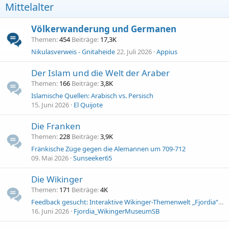
Mittelalter
Völkerwanderung und Germanen
Themen
454
Beiträge
17,3K
Nikulasverweis - Gnitaheide
22. Juli 2026
Appius
Der Islam und die Welt der Araber
Themen
166
Beiträge
3,8K
Islamische Quellen: Arabisch vs. Persisch
15. Juni 2026
El Quijote
Die Franken
Themen
228
Beiträge
3,9K
Fränkische Züge gegen die Alemannen um 709-712
09. Mai 2026
Sunseeker65
Die Wikinger
Themen
171
Beiträge
4K
Feedback gesucht: Interaktive Wikinger-Themenwelt „Fjordia“ als Projekt
16. Juni 2026
Fjordia_WikingerMuseumSB