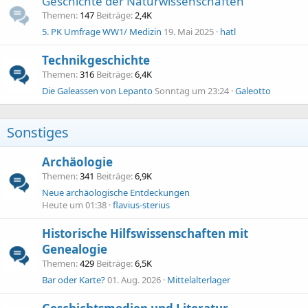
Geschichte der Naturwissenschaften
Themen
147
Beiträge
2,4K
5. PK Umfrage WW1/ Medizin
19. Mai 2025
hatl
Technikgeschichte
Themen
316
Beiträge
6,4K
Die Galeassen von Lepanto
Sonntag um 23:24
Galeotto
Sonstiges
Archäologie
Themen
341
Beiträge
6,9K
Neue archäologische Entdeckungen
Heute um 01:38
flavius-sterius
Historische Hilfswissenschaften mit
Genealogie
Themen
429
Beiträge
6,5K
Bar oder Karte?
01. Aug. 2026
Mittelalterlager