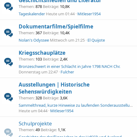
Geschichtsmedien und Literatur
Themen
878
Beiträge
10,8K
Tageskalender
Heute um 01:44
Mitleser1954
Dokumentarfilme/Spielfilme
Themen
367
Beiträge
10,4K
Nolan's Odyssee
Mittwoch um 21:25
El Quijote
Kriegsschauplätze
Themen
103
Beiträge
2,4K
Bronzeschwert in einer Schlacht in Jahre 1798 NACH Chr.
Donnerstag um 22:47
Fulcher
Ausstellungen | Historische
Sehenswürdigkeiten
Themen
328
Beiträge
3,6K
Sammelthread, kurze Hinweise zu laufenden Sonderausstellungen
Heute um 04:44
Mitleser1954
Schulprojekte
Themen
49
Beiträge
1,1K