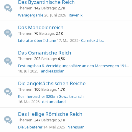
Das Byzantinische Reich
Themen
142
Beiträge
2,7K
Warägergarde
26. Juni 2026
Ravenik
Das Mongolenreich
Themen
70
Beiträge
2,1K
Literatur über Ilchane
17. Mai 2025
CarnifexUltra
Das Osmanische Reich
Themen
203
Beiträge
4,5K
Festungsbau & Verteidigungsplätze an den Meeresengen 1913/1914 vor dem Weltkrieg
18. Juli 2025
andreassolar
Die angelsächsischen Reiche
Themen
100
Beiträge
1,7K
Kein heroischer 320km Gewaltmarsch
16. Mai 2026
dekumatland
Das Heilige Römische Reich
Themen
347
Beiträge
5,1K
Die Salpeterer
14. Mai 2026
Naresuan