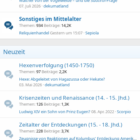
Walther von der Vogelweide – und die Südtirol-Frage
07. Juli 2026
dekumatland
Sonstiges im Mittelalter
Themen
934
Beiträge
14,2K
Reliquienhandel
Gestern um 15:07
Sepiola
Neuzeit
Hexenverfolgung (1450-1750)
Themen
97
Beiträge
2,2K
Hexe: Abgeleitet von Hagazussa oder Hekate?
03. Mai 2026
dekumatland
Krisenzeiten und Renaissance (14. - 15. Jhd.)
Themen
126
Beiträge
1,3K
Ludwig XIV ein Sohn von Prinz Eugen?
08. Apr. 2022
Scorpio
Zeitalter der Entdeckungen (15. - 18. Jhd.)
Themen
228
Beiträge
3,7K
Zeugnisse von Reaktionen auf Kolumbus' Entdeckung Amerikas