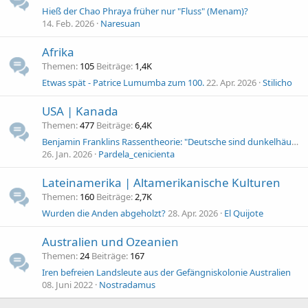
Hieß der Chao Phraya früher nur "Fluss" (Menam)?
14. Feb. 2026
Naresuan
Afrika
Themen
105
Beiträge
1,4K
Etwas spät - Patrice Lumumba zum 100.
22. Apr. 2026
Stilicho
USA | Kanada
Themen
477
Beiträge
6,4K
Benjamin Franklins Rassentheorie: "Deutsche sind dunkelhäutig"
26. Jan. 2026
Pardela_cenicienta
Lateinamerika | Altamerikanische Kulturen
Themen
160
Beiträge
2,7K
Wurden die Anden abgeholzt?
28. Apr. 2026
El Quijote
Australien und Ozeanien
Themen
24
Beiträge
167
Iren befreien Landsleute aus der Gefängniskolonie Australien
08. Juni 2022
Nostradamus