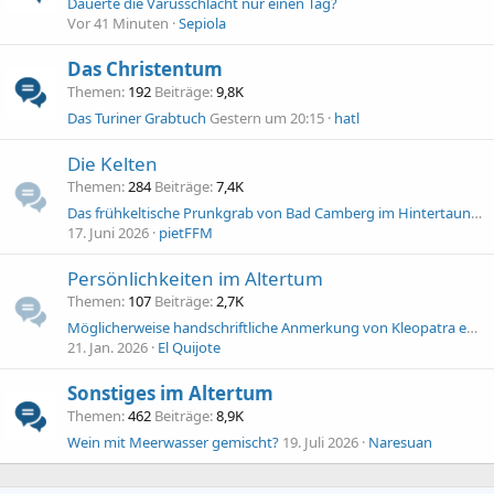
Dauerte die Varusschlacht nur einen Tag?
Vor 41 Minuten
Sepiola
Das Christentum
Themen
192
Beiträge
9,8K
Das Turiner Grabtuch
Gestern um 20:15
hatl
Die Kelten
Themen
284
Beiträge
7,4K
Das frühkeltische Prunkgrab von Bad Camberg im Hintertaunus (Landkreis Limburg-Weilburg)
17. Juni 2026
pietFFM
Persönlichkeiten im Altertum
Themen
107
Beiträge
2,7K
Möglicherweise handschriftliche Anmerkung von Kleopatra entdeckt
21. Jan. 2026
El Quijote
Sonstiges im Altertum
Themen
462
Beiträge
8,9K
Wein mit Meerwasser gemischt?
19. Juli 2026
Naresuan