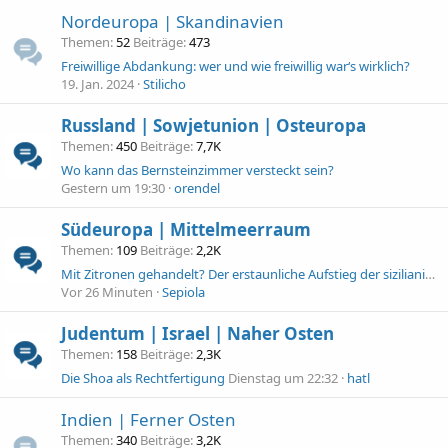
Nordeuropa | Skandinavien
Themen
52
Beiträge
473
Freiwillige Abdankung: wer und wie freiwillig war‘s wirklich?
19. Jan. 2024
Stilicho
Russland | Sowjetunion | Osteuropa
Themen
450
Beiträge
7,7K
Wo kann das Bernsteinzimmer versteckt sein?
Gestern um 19:30
orendel
Südeuropa | Mittelmeerraum
Themen
109
Beiträge
2,2K
Mit Zitronen gehandelt? Der erstaunliche Aufstieg der sizilianischen Mafia und die Zitrone
Vor 26 Minuten
Sepiola
Judentum | Israel | Naher Osten
Themen
158
Beiträge
2,3K
Die Shoa als Rechtfertigung
Dienstag um 22:32
hatl
Indien | Ferner Osten
Themen
340
Beiträge
3,2K