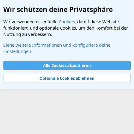
Wir schützen deine Privatsphäre
Wir verwenden essentielle
Cookies
, damit diese Website
funktioniert, und optionale Cookies, um den Komfort bei der
Nutzung zu verbessern.
Siehe weitere Informationen und konfiguriere deine
Schlagworte
Einstellungen
Cookies
Alle Cookies akzeptieren
Kontakt
Nutzungsbedingungen
Datenschutz
Hilfe und Impressum
Start
R
S
Optionale Cookies ablehnen
S
®
Community platform by XenForo
© 2010-2024 XenForo Ltd.