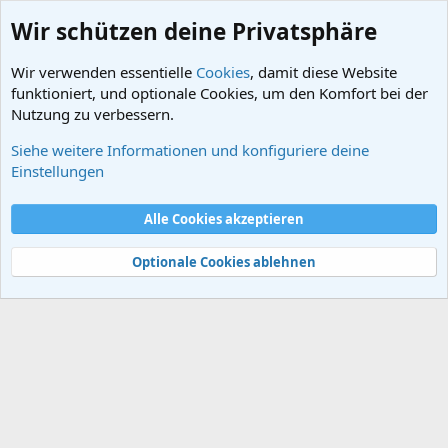
Wir schützen deine Privatsphäre
Wir verwenden essentielle
Cookies
, damit diese Website
funktioniert, und optionale Cookies, um den Komfort bei der
Nutzung zu verbessern.
Siehe weitere Informationen und konfiguriere deine
Schlagworte
Einstellungen
Cookies
Alle Cookies akzeptieren
Kontakt
Nutzungsbedingungen
Datenschutz
Hilfe und Impressum
Start
R
S
Optionale Cookies ablehnen
S
®
Community platform by XenForo
© 2010-2024 XenForo Ltd.