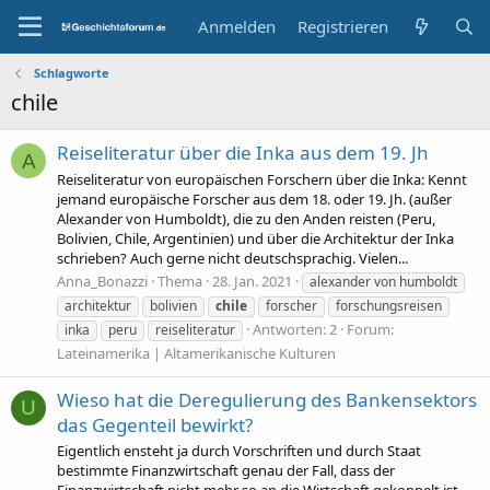
Anmelden
Registrieren
Schlagworte
chile
Reiseliteratur über die Inka aus dem 19. Jh
A
Reiseliteratur von europäischen Forschern über die Inka: Kennt
jemand europäische Forscher aus dem 18. oder 19. Jh. (außer
Alexander von Humboldt), die zu den Anden reisten (Peru,
Bolivien, Chile, Argentinien) und über die Architektur der Inka
schrieben? Auch gerne nicht deutschsprachig. Vielen...
Anna_Bonazzi
Thema
28. Jan. 2021
alexander von humboldt
architektur
bolivien
chile
forscher
forschungsreisen
Antworten: 2
Forum:
inka
peru
reiseliteratur
Lateinamerika | Altamerikanische Kulturen
Wieso hat die Deregulierung des Bankensektors
U
das Gegenteil bewirkt?
Eigentlich ensteht ja durch Vorschriften und durch Staat
bestimmte Finanzwirtschaft genau der Fall, dass der