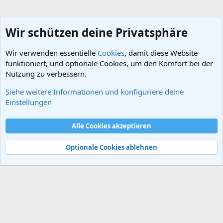
Wir schützen deine Privatsphäre
Wir verwenden essentielle
Cookies
, damit diese Website
funktioniert, und optionale Cookies, um den Komfort bei der
Nutzung zu verbessern.
Siehe weitere Informationen und konfiguriere deine
Schlagworte
Einstellungen
Cookies
Alle Cookies akzeptieren
Kontakt
Nutzungsbedingungen
Datenschutz
Hilfe und Impressum
Start
R
S
Optionale Cookies ablehnen
S
®
Community platform by XenForo
© 2010-2024 XenForo Ltd.