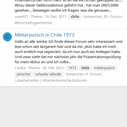
Finanzwirtschaft nicht mehr so an die Wirtschaft gekoppelt ist.....
Wozu dieser Geldsozialismus geführt hat , hat man 2007/2008
gesehen... Deswegen wollte ich fragen, was die genauen...
user637
Thema
19. Dez. 2017
Antworten: 33
Forum:
chile
Wirtschaftsgeschichte
Militärputsch in Chile 1973
C
Hallo an alle :winke: Ich finde dieses Forum sehr interessant und
lese schon seit längerem hier und da mit. Jetzt habe ich mich
auch endlich mal registriert, da ich nun auch ein Anliegen habe.
Und zwar steht bei mir nächstes Jahr die Präsentationsprüfung
für mein Abitur an und ich sollte...
Carlita
Thema
18. Feb. 2012
1973
chile
militärputsch
Antworten: 9
Forum:
pinochet
salvador allende
Lateinamerika | Altamerikanische Kulturen