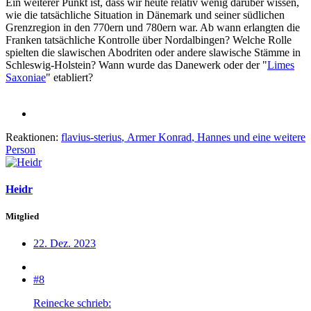
Ein weiterer Punkt ist, dass wir heute relativ wenig darüber wissen,
wie die tatsächliche Situation in Dänemark und seiner südlichen
Grenzregion in den 770ern und 780ern war. Ab wann erlangten die
Franken tatsächliche Kontrolle über Nordalbingen? Welche Rolle
spielten die slawischen Abodriten oder andere slawische Stämme in
Schleswig-Holstein? Wann wurde das Danewerk oder der "
Limes
Saxoniae
" etabliert?
Reaktionen:
flavius-sterius
,
Armer Konrad
,
Hannes
und eine weitere
Person
Heidr
Mitglied
22. Dez. 2023
#8
Reinecke schrieb: