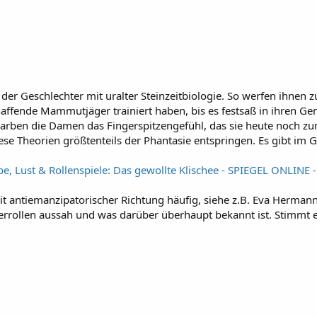
r Geschlechter mit uralter Steinzeitbiologie. So werfen ihnen zuf
chaffende Mammutjäger trainiert haben, bis es festsaß in ihren G
rwarben die Damen das Fingerspitzengefühl, das sie heute noch 
iese Theorien größtenteils der Phantasie entspringen. Es gibt im G
be, Lust & Rollenspiele: Das gewollte Klischee - SPIEGEL ONLINE 
it antiemanzipatorischer Richtung häufig, siehe z.B. Eva Hermann
hterrollen aussah und was darüber überhaupt bekannt ist. Stimmt 