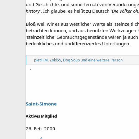
und Geschichte, und somit fernab von Veränderungen 
history
'. Ich glaube, es heißt zu Deutsch '
Die Völker o
Bloß weil wir es aus westlicher Warte als 'steinzeitl
betrachten können, und aus benutzten Werkzeugen ka
'steinzeitliche' Gebrauchsgegenstände wären ja auch 
bedenkliches und undifferenziertes Unterfangen.
R
pietFFM
,
Zoki55
,
Dog Soup
und eine weitere Person
e
a
k
t
i
o
n
e
Saint-Simone
n
:
Aktives Mitglied
26. Feb. 2009