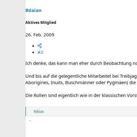
Bdaian
Aktives Mitglied
26. Feb. 2009
#2
Ich denke, das kann man eher durch Beobachtung no
Und bis auf die gelegentliche Mitarbeitet bei Treibj
Aborigines, Inuits, Buschmänner oder Pygmäen) die 
Die Rollen sind eigentlich wie in der klassischen Vorst
R
Nikias
e
a
k
t
i