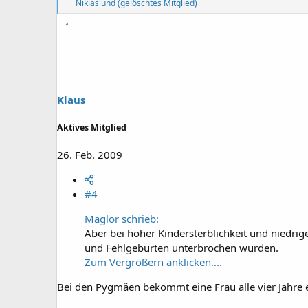
R
Nikias
und
(gelöschtes Mitglied)
e
a
k
t
i
o
n
e
Klaus
n
:
Aktives Mitglied
26. Feb. 2009
#4
Maglor schrieb:
Aber bei hoher Kindersterblichkeit und niedri
und Fehlgeburten unterbrochen wurden.
Zum Vergrößern anklicken....
Bei den Pygmäen bekommt eine Frau alle vier Jahre ei