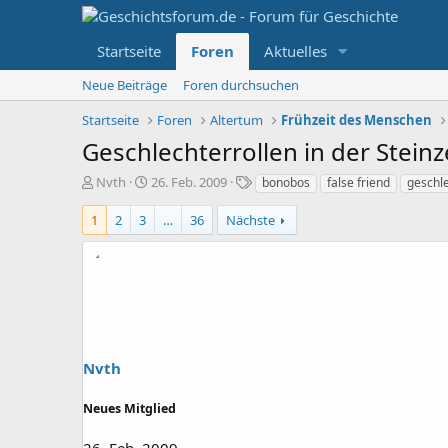
Startseite
Foren
Aktuelles
Neue Beiträge
Foren durchsuchen
Startseite
Foren
Altertum
Frühzeit des Menschen
Geschlechterrollen in der Steinz
E
E
S
Nvth
26. Feb. 2009
bonobos
false friend
geschl
r
r
c
s
s
h
1
2
3
…
36
Nächste
t
t
l
e
e
a
l
l
g
l
l
w
e
t
o
r
a
r
m
t
e
Nvth
Neues Mitglied
26. Feb. 2009