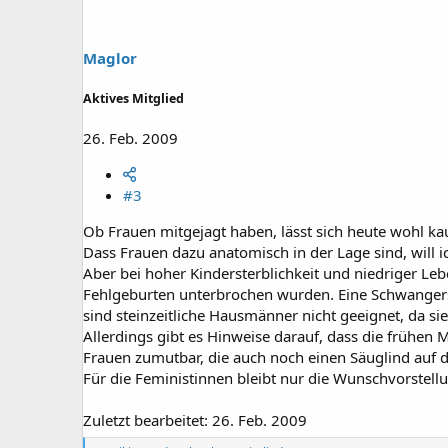
o
n
e
Maglor
n
:
Aktives Mitglied
26. Feb. 2009
#3
Ob Frauen mitgejagt haben, lässt sich heute wohl k
Dass Frauen dazu anatomisch in der Lage sind, will ic
Aber bei hoher Kindersterblichkeit und niedriger L
Fehlgeburten unterbrochen wurden. Eine Schwangersc
sind steinzeitliche Hausmänner nicht geeignet, da sie
Allerdings gibt es Hinweise darauf, dass die frühe
Frauen zumutbar, die auch noch einen Säuglind auf 
Für die Feministinnen bleibt nur die Wunschvorstel
Zuletzt bearbeitet:
26. Feb. 2009