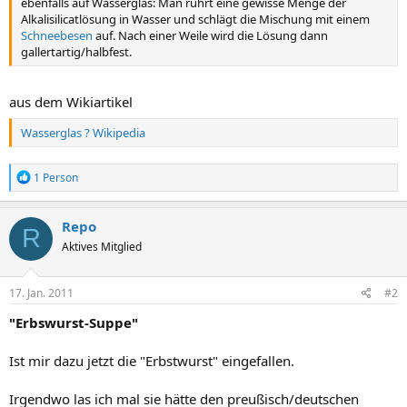
ebenfalls auf Wasserglas: Man rührt eine gewisse Menge der
Alkalisilicatlösung in Wasser und schlägt die Mischung mit einem
Schneebesen
auf. Nach einer Weile wird die Lösung dann
gallertartig/halbfest.
aus dem Wikiartikel
Wasserglas ? Wikipedia
R
1 Person
e
a
k
Repo
R
t
Aktives Mitglied
i
o
n
e
17. Jan. 2011
#2
n
:
"Erbswurst-Suppe"
Ist mir dazu jetzt die "Erbstwurst" eingefallen.
Irgendwo las ich mal sie hätte den preußisch/deutschen