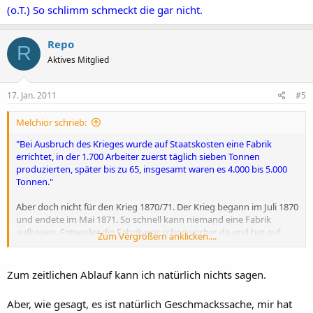
(o.T.) So schlimm schmeckt die gar nicht.
Repo
R
Aktives Mitglied
17. Jan. 2011
#5
Melchior schrieb:
"Bei Ausbruch des Krieges wurde auf Staatskosten eine Fabrik
errichtet, in der 1.700 Arbeiter zuerst täglich sieben Tonnen
produzierten, später bis zu 65, insgesamt waren es 4.000 bis 5.000
Tonnen."
Aber doch nicht für den Krieg 1870/71. Der Krieg begann im Juli 1870
und endete im Mai 1871. So schnell kann niemand eine Fabrik
aufbauen. Entweder die Fabrik war schon vorher da und hat auf
Zum Vergrößern anklicken....
Vorrat produziert, oder der Krieg war der Anlaß zur Gründung
selbiger.
Zum zeitlichen Ablauf kann ich natürlich nichts sagen.
Im übrigen bedauere ich die Soldaten, die so etwas essen mußten.
Die von Dir genannten Probanden zumal.
Aber, wie gesagt, es ist natürlich Geschmackssache, mir hat