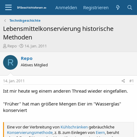
Anmelden
Registrieren
Technikgeschichte
Lebensmittelkonservierung historische
Methoden
E
E
Repo
14. Jan. 2011
r
r
s
s
Repo
R
t
t
Aktives Mitglied
e
e
l
l
l
l
14. Jan. 2011
#1
e
t
r
a
Ist mir heute wg einem anderen Thread wieder eingefallen.
m
"Früher" hat man größere Mengen Eier im "Wasserglas"
konserviert
Eine vor der Verbreitung von
Kühlschränken
gebräuchliche
Konservierungsmethode
, z. B. zum Einlegen von
Eiern
, beruht