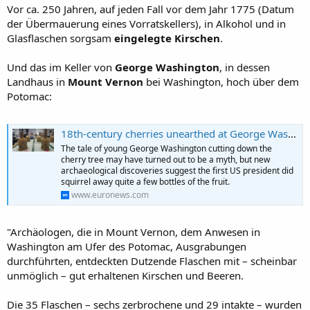
Vor ca. 250 Jahren, auf jeden Fall vor dem Jahr 1775 (Datum
der Übermauerung eines Vorratskellers), in Alkohol und in
Glasflaschen sorgsam
eingelegte Kirschen
.
Und das im Keller von
George Washington
, in dessen
Landhaus in
Mount Vernon
bei Washington, hoch über dem
Potomac:
18th-century cherries unearthed at George Washington’s Mount Vernon
The tale of young George Washington cutting down the
cherry tree may have turned out to be a myth, but new
archaeological discoveries suggest the first US president did
squirrel away quite a few bottles of the fruit.
www.euronews.com
"Archäologen, die in Mount Vernon, dem Anwesen in
Washington am Ufer des Potomac, Ausgrabungen
durchführten, entdeckten Dutzende Flaschen mit – scheinbar
unmöglich – gut erhaltenen Kirschen und Beeren.
Die 35 Flaschen – sechs zerbrochene und 29 intakte – wurden