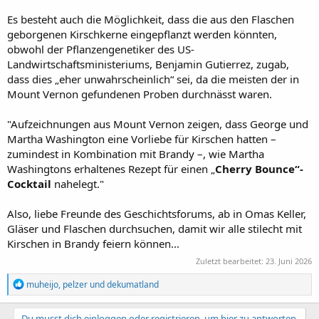
Es besteht auch die Möglichkeit, dass die aus den Flaschen
geborgenen Kirschkerne eingepflanzt werden könnten,
obwohl der Pflanzengenetiker des US-
Landwirtschaftsministeriums, Benjamin Gutierrez, zugab,
dass dies „eher unwahrscheinlich“ sei, da die meisten der in
Mount Vernon gefundenen Proben durchnässt waren.
"Aufzeichnungen aus Mount Vernon zeigen, dass George und
Martha Washington eine Vorliebe für Kirschen hatten –
zumindest in Kombination mit Brandy –, wie Martha
Washingtons erhaltenes Rezept für einen „
Cherry Bounce“-
Cocktail
nahelegt."
Also, liebe Freunde des Geschichtsforums, ab in Omas Keller,
Gläser und Flaschen durchsuchen, damit wir alle stilecht mit
Kirschen in Brandy feiern können...
Zuletzt bearbeitet:
23. Juni 2026
R
muheijo
,
pelzer
und
dekumatland
e
a
k
Du musst dich einloggen oder registrieren, um hier zu antworten.