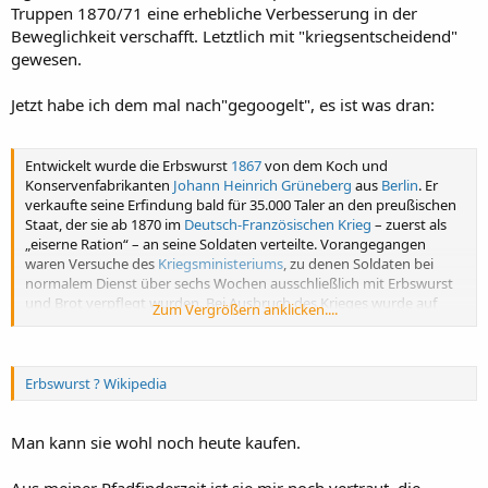
Truppen 1870/71 eine erhebliche Verbesserung in der
Beweglichkeit verschafft. Letztlich mit "kriegsentscheidend"
gewesen.
Jetzt habe ich dem mal nach"gegoogelt", es ist was dran:
Entwickelt wurde die Erbswurst
1867
von dem Koch und
Konservenfabrikanten
Johann Heinrich Grüneberg
aus
Berlin
. Er
verkaufte seine Erfindung bald für 35.000 Taler an den preußischen
Staat, der sie ab 1870 im
Deutsch-Französischen Krieg
– zuerst als
„eiserne Ration“ – an seine Soldaten verteilte. Vorangegangen
waren Versuche des
Kriegsministeriums
, zu denen Soldaten bei
normalem Dienst über sechs Wochen ausschließlich mit Erbswurst
und Brot verpflegt wurden. Bei Ausbruch des Krieges wurde auf
Zum Vergrößern anklicken....
Staatskosten eine Fabrik errichtet, in der 1.700 Arbeiter zuerst
täglich sieben Tonnen produzierten, später bis zu 65, insgesamt
waren es 4.000 bis 5.000 Tonnen.
Erbswurst ? Wikipedia
Man kann sie wohl noch heute kaufen.