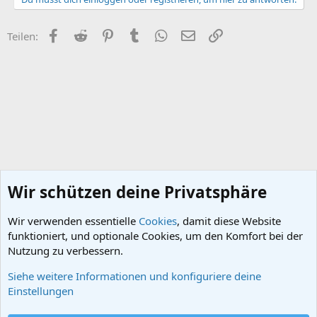
t
i
o
Facebook
Reddit
Pinterest
Tumblr
WhatsApp
E-Mail
Link
Teilen:
n
e
n
:
Wir schützen deine Privatsphäre
Wir verwenden essentielle
Cookies
, damit diese Website
funktioniert, und optionale Cookies, um den Komfort bei der
Nutzung zu verbessern.
Siehe weitere Informationen und konfiguriere deine
Technikgeschichte
Einstellungen
Cookies