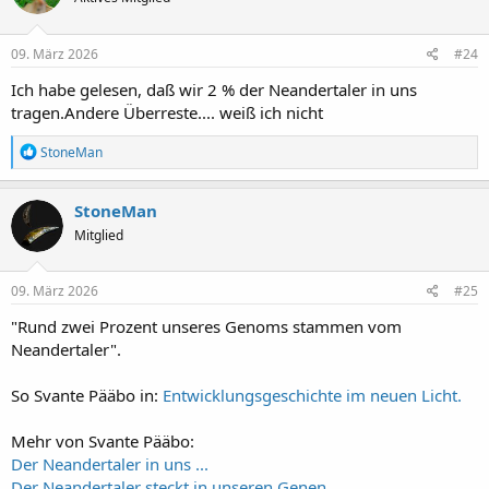
09. März 2026
#24
Ich habe gelesen, daß wir 2 % der Neandertaler in uns
tragen.Andere Überreste.... weiß ich nicht
R
StoneMan
e
a
k
StoneMan
t
Mitglied
i
o
n
e
09. März 2026
#25
n
:
"Rund zwei Prozent unseres Genoms stammen vom
Neandertaler".
So Svante Pääbo in:
Entwicklungsgeschichte im neuen Licht.
Mehr von Svante Pääbo:
Der Neandertaler in uns ...
Der Neandertaler steckt in unseren Genen ...