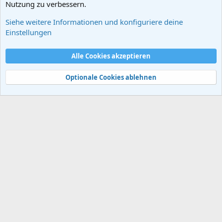
Nutzung zu verbessern.
Siehe weitere Informationen und konfiguriere deine
Frühzeit des Menschen
Einstellungen
Cookies
Alle Cookies akzeptieren
Kontakt
Nutzungsbedingungen
Datenschutz
Hilfe und Impressum
Start
R
S
Optionale Cookies ablehnen
S
®
Community platform by XenForo
© 2010-2024 XenForo Ltd.