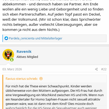
abbekommen - und dennoch haben sie Partner. Am Ende
wollen alle ein wenig Liebe und Geborgenheit und so finden
sich eben Partnerschaften. Auf jeden Topf passt ein Deckel,
weiß der Volksmund. (Mir ist schon klar, dass Sprichwörter
nichts belegen, außer vielleicht Überzeugungen, aber sie
kommen ja nicht aus dem Nichts.)
R
Pardela_cenicienta
und
Mittelalterlager
e
a
k
Ravenik
t
Aktives Mitglied
i
o
n
e
03. März 2026
#22
n
:
flavius-sterius schrieb:
Für mich hat die These einen Schwachpunkt. Kinder werden
üblicherweise von den Müttern aufgezogen. Die HS-Frau hat durch
eine Vergewaltigung ein Mischkind zwischen HS und HN. Wenn nun
ein Neandertaler für Homo Saphien-Frauen nicht sexuell attraktiv
gewesen wäre, was ist dann mit dem Kind? Dies müsste doch
wahrscheinlich für die HS-Sippe als Sexualpartner auch weniger