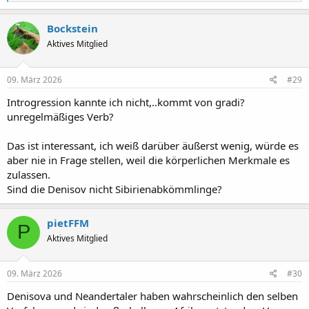
e
a
k
Bockstein
t
Aktives Mitglied
i
o
n
e
09. März 2026
#29
n
:
Introgression kannte ich nicht,..kommt von gradi?
unregelmäßiges Verb?
Das ist interessant, ich weiß darüber äußerst wenig, würde es
aber nie in Frage stellen, weil die körperlichen Merkmale es
zulassen.
Sind die Denisov nicht Sibirienabkömmlinge?
pietFFM
P
Aktives Mitglied
09. März 2026
#30
Denisova und Neandertaler haben wahrscheinlich den selben