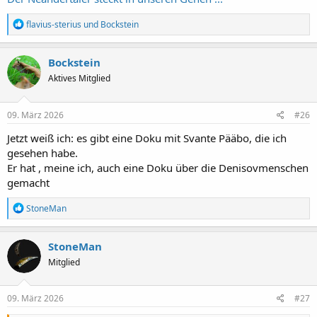
R
flavius-sterius
und
Bockstein
e
a
k
Bockstein
t
Aktives Mitglied
i
o
n
e
09. März 2026
#26
n
:
Jetzt weiß ich: es gibt eine Doku mit Svante Pääbo, die ich
gesehen habe.
Er hat , meine ich, auch eine Doku über die Denisovmenschen
gemacht
R
StoneMan
e
a
k
StoneMan
t
Mitglied
i
o
n
e
09. März 2026
#27
n