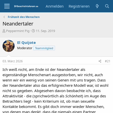
Anmelden
Registrieren
Frühzeit des Menschen
Neandertaler
E
E
Peppermint Pig
11. Sep. 2019
r
r
s
s
El Quijote
t
t
Moderator
Teammitglied
e
e
l
l
l
l
03. März 2026
#21
e
t
r
a
Ich weiß nicht, am Ende ist der Neandertaler als
m
eigenständige Menschenart ausgestorben, wir nicht, auch
wenn wir ein wenig von seinen Genen mit uns tragen. Dass
der Neandertaler also das erfolgreichere Modell war, ist wohl
nicht so gegeben. Abgesehen davon beobachte ich, dass
Attraktivität - die (sprichwörtlich als
Schönheit
) im Auge des
Betrachters liegt - kein Kriterium ist, ob man sexuelle
Kontakte bekommt. Es gibt doch immer wieder Menschen,
von denen man denkt, dass die niemals einen Partner