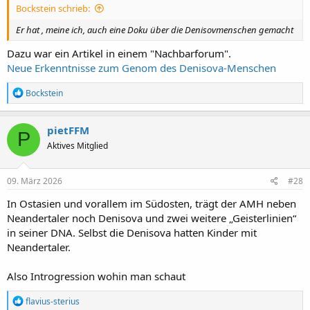
:
Bockstein schrieb:
Er hat , meine ich, auch eine Doku über die Denisovmenschen gemacht
Dazu war ein Artikel in einem "Nachbarforum".
Neue Erkenntnisse zum Genom des Denisova-Menschen
R
Bockstein
e
a
k
pietFFM
P
t
Aktives Mitglied
i
o
n
e
09. März 2026
#28
n
:
In Ostasien und vorallem im Südosten, trägt der AMH neben
Neandertaler noch Denisova und zwei weitere „Geisterlinien“
in seiner DNA. Selbst die Denisova hatten Kinder mit
Neandertaler.
Also Introgression wohin man schaut
R
flavius-sterius