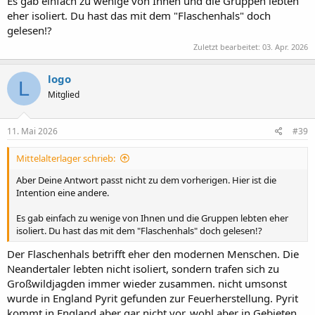
Es gab einfach zu wenige von Ihnen und die Gruppen lebten
eher isoliert. Du hast das mit dem "Flaschenhals" doch
gelesen!?
Zuletzt bearbeitet:
03. Apr. 2026
logo
L
Mitglied
11. Mai 2026
#39
Mittelalterlager schrieb:
Aber Deine Antwort passt nicht zu dem vorherigen. Hier ist die
Intention eine andere.
Es gab einfach zu wenige von Ihnen und die Gruppen lebten eher
isoliert. Du hast das mit dem "Flaschenhals" doch gelesen!?
Der Flaschenhals betrifft eher den modernen Menschen. Die
Neandertaler lebten nicht isoliert, sondern trafen sich zu
Großwildjagden immer wieder zusammen. nicht umsonst
wurde in England Pyrit gefunden zur Feuerherstellung. Pyrit
kommt in England aber gar nicht vor, wohl aber in Gebieten