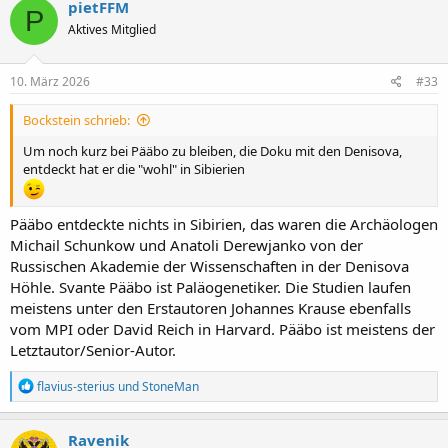
pietFFM
P
Aktives Mitglied
10. März 2026
#33
Bockstein schrieb:
Um noch kurz bei Pääbo zu bleiben, die Doku mit den Denisova,
entdeckt hat er die "wohl" in Sibierien
Pääbo entdeckte nichts in Sibirien, das waren die Archäologen
Michail Schunkow und Anatoli Derewjanko von der
Russischen Akademie der Wissenschaften in der Denisova
Höhle. Svante Pääbo ist Paläogenetiker. Die Studien laufen
meistens unter den Erstautoren Johannes Krause ebenfalls
vom MPI oder David Reich in Harvard. Pääbo ist meistens der
Letztautor/Senior-Autor.
R
flavius-sterius
und
StoneMan
e
a
k
Ravenik