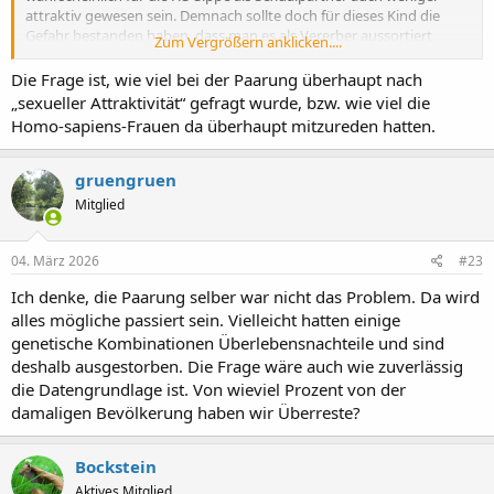
attraktiv gewesen sein. Demnach sollte doch für dieses Kind die
Gefahr bestanden haben, dass man es als Vererber aussortiert
Zum Vergrößern anklicken....
hätte.
Die Frage ist, wie viel bei der Paarung überhaupt nach
„sexueller Attraktivität“ gefragt wurde, bzw. wie viel die
Homo-sapiens-Frauen da überhaupt mitzureden hatten.
gruengruen
Mitglied
04. März 2026
#23
Ich denke, die Paarung selber war nicht das Problem. Da wird
alles mögliche passiert sein. Vielleicht hatten einige
genetische Kombinationen Überlebensnachteile und sind
deshalb ausgestorben. Die Frage wäre auch wie zuverlässig
die Datengrundlage ist. Von wieviel Prozent von der
damaligen Bevölkerung haben wir Überreste?
Bockstein
Aktives Mitglied