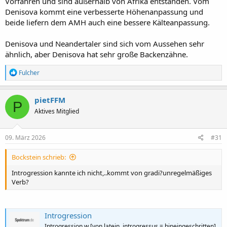
Vorfahren und sind außerhalb von Afrika entstanden. Vom
Denisova kommt eine verbesserte Höhenanpassung und
beide liefern dem AMH auch eine bessere Kälteanpassung.
Denisova und Neandertaler sind sich vom Aussehen sehr
ähnlich, aber Denisova hat sehr große Backenzähne.
R
Fulcher
e
a
k
pietFFM
P
t
Aktives Mitglied
i
o
n
e
09. März 2026
#31
n
:
Bockstein schrieb:
Introgression kannte ich nicht,..kommt von gradi?unregelmäßiges
Verb?
Introgression
Introgression w [von latein. introgressus = hineingeschritten],