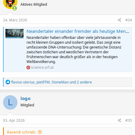
t
Aktives Mitglied
i
o
n
e
24. März 2026
#34
n
:
Neandertaler einander fremder als heutige Menschen
Neandertaler haben offenbar über viele Jahrtausende in
recht kleinen Gruppen und isoliert gelebt. Das zeigt eine
umfassende DNA-Untersuchung: Die genetische Distanz
zwischen östlichen und westlichen Vertretern der
Frühmenschen war deutlich größer als in der heutigen
Weltbevölkerung.
science.orf.at
R
flavius-sterius
,
pietFFM
,
StoneMan
und 2 andere
e
a
k
logo
L
t
Mitglied
i
o
n
e
03. Apr. 2026
#35
n
:
Ravenik schrieb: