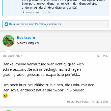
Inkorporation von Genen einer Art in den Genpool einer
anderen Art durch Hybridisierung undâ¦
www.spektrum.de
R
flavius-sterius
und
Pardela_cenicienta
e
a
k
Bockstein
t
Aktives Mitglied
i
o
n
e
10. März 2026
#32
n
:
Danke, meine Vermutung war richtig, gradi=ich
schreite.....mußte ich unbedingt nachschlagen
gradi, gradior,gressus sum...partizip perfekt...
Um noch kurz bei Pääbo zu bleiben, die Doku mit den
Denisova, entdeckt hat er die "wohl" in Sibierien
Zuletzt bearbeitet:
10. März 2026