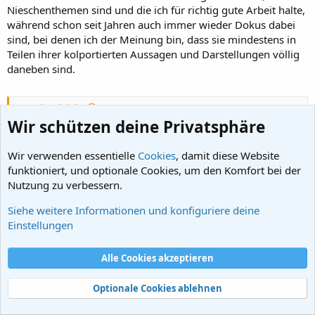
Nieschenthemen sind und die ich für richtig gute Arbeit halte,
während schon seit Jahren auch immer wieder Dokus dabei
sind, bei denen ich der Meinung bin, dass sie mindestens in
Teilen ihrer kolportierten Aussagen und Darstellungen völlig
daneben sind.
Scorpio schrieb:
Wir schützen deine Privatsphäre
Wenn dann eine Runde zusammensitzt, bei der keiner mehr
offensichtliche Tatsachen wagt, auszusprechen, der Elefant im
Wir verwenden essentielle
Raum nicht angesprochen werden darf, missliebige Tatsachen
Cookies
, damit diese Website
verschwiegen, heruntergespielt und relativiert werden, wenn dem
funktioniert, und optionale Cookies, um den Komfort bei der
Zuschauer eine bestimmte Botschaft aggressiv ins Hirn gehämmert
Nutzung zu verbessern.
wird, dann erinnert mich das schon zuweilen frappierend an
Propaganda-Sendungen wie den "Schwarzen Kanal", wenn nicht
Siehe weitere Informationen und konfiguriere deine
sogar noch schlimmere Assoziationen sich einstellen und man sieht
Zum Vergrößern anklicken....
Einstellungen
wie etwas, das in George Orwells "1984" oder "Animal Farm" noch
eine Warnung, eine Schreckensvision war, zur Lebensrealität Anno
Das wird ja heute allerorten reichlich beklagt und von
2025 geworden ist, wie dem Zuschauer gequirlte Scheiße vorgesetzt
Alle Cookies akzeptieren
verschiedenen Interessengruppen regelmäßig im Mund
wird, die uns die Öffentlich-Rechtlichen dann noch als noch als
geführt, in Form des Vorwurfs, ihre jeweiligen Gegner
Mousse au Chocolat und als etwas ungeheuer Emanzipatorisches,
Optionale Cookies ablehnen
würden die Medien Durchsetzt und damit die öffentliche
Fortschrittliches und Humanes verkaufen wollen.
Meinung in ihrem Sinne gekapert haben.