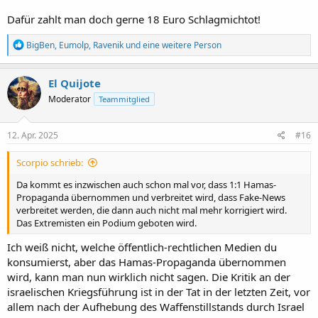
Dafür zahlt man doch gerne 18 Euro Schlagmichtot!
R
BigBen
,
Eumolp
,
Ravenik
und eine weitere Person
e
a
k
El Quijote
t
Moderator
Teammitglied
i
o
n
e
12. Apr. 2025
#16
n
:
Scorpio schrieb:
Da kommt es inzwischen auch schon mal vor, dass 1:1 Hamas-
Propaganda übernommen und verbreitet wird, dass Fake-News
verbreitet werden, die dann auch nicht mal mehr korrigiert wird.
Das Extremisten ein Podium geboten wird.
Ich weiß nicht, welche öffentlich-rechtlichen Medien du
konsumierst, aber das Hamas-Propaganda übernommen
wird, kann man nun wirklich nicht sagen. Die Kritik an der
israelischen Kriegsführung ist in der Tat in der letzten Zeit, vor
allem nach der Aufhebung des Waffenstillstands durch Israel