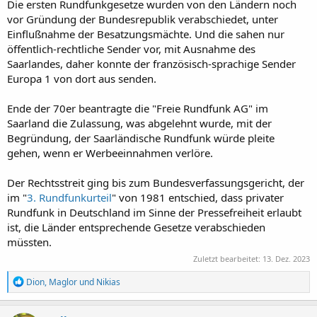
Die ersten Rundfunkgesetze wurden von den Ländern noch
vor Gründung der Bundesrepublik verabschiedet, unter
Einflußnahme der Besatzungsmächte. Und die sahen nur
öffentlich-rechtliche Sender vor, mit Ausnahme des
Saarlandes, daher konnte der französisch-sprachige Sender
Europa 1 von dort aus senden.
Ende der 70er beantragte die "Freie Rundfunk AG" im
Saarland die Zulassung, was abgelehnt wurde, mit der
Begründung, der Saarländische Rundfunk würde pleite
gehen, wenn er Werbeeinnahmen verlöre.
Der Rechtsstreit ging bis zum Bundesverfassungsgericht, der
im "
3. Rundfunkurteil
" von 1981 entschied, dass privater
Rundfunk in Deutschland im Sinne der Pressefreiheit erlaubt
ist, die Länder entsprechende Gesetze verabschieden
müssten.
Zuletzt bearbeitet:
13. Dez. 2023
R
Dion
,
Maglor
und
Nikias
e
a
k