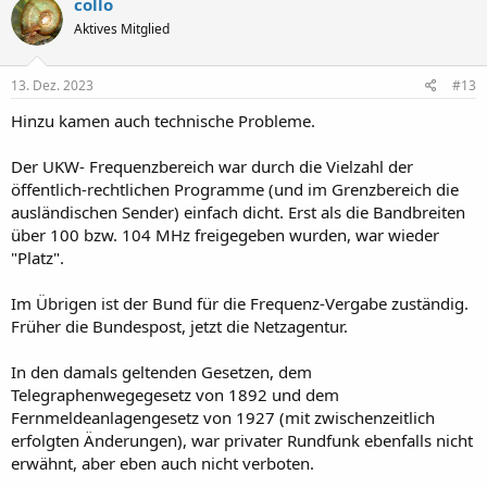
collo
t
Aktives Mitglied
i
o
n
e
13. Dez. 2023
#13
n
:
Hinzu kamen auch technische Probleme.
Der UKW- Frequenzbereich war durch die Vielzahl der
öffentlich-rechtlichen Programme (und im Grenzbereich die
ausländischen Sender) einfach dicht. Erst als die Bandbreiten
über 100 bzw. 104 MHz freigegeben wurden, war wieder
"Platz".
Im Übrigen ist der Bund für die Frequenz-Vergabe zuständig.
Früher die Bundespost, jetzt die Netzagentur.
In den damals geltenden Gesetzen, dem
Telegraphenwegegesetz von 1892 und dem
Fernmeldeanlagengesetz von 1927 (mit zwischenzeitlich
erfolgten Änderungen), war privater Rundfunk ebenfalls nicht
erwähnt, aber eben auch nicht verboten.