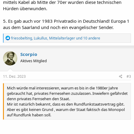
mittels Kabel ab Mitte der 70er wurden diese technischen
Hürden überwunden.
5. Es gab auch vor 1983 Privatradio in Deutschland! Europa 1
aus dem Saarland und noch ein evangelischer Sender.
R
friesobelting
,
Lukullus
,
Mittelalterlager
und 10 andere
e
a
k
Scorpio
t
Aktives Mitglied
i
o
n
e
11. Dez. 2023
#3
n
:
Mich würde mal interessieren, warum es bis in die 1980er Jahre
gebraucht hat, privates Fernesehen zuzulassen. Inwiefern gefährdet
denn privates Fernsehen den Staat.
Mir ist natürlich bekannt, dass es den Rundfunkstaatsvertrag gibt.
Aber es gibt keinen Grund , warum der Staat faktisch das Monopol
auf Rundfunk haben soll.