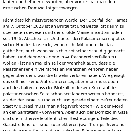
lauter und heftiger geworden, aber vorher hat man den
israelischen Domizid totgeschwiegen.
Nicht dass ich missverstanden werde: Der Überfall der Hamas
am 7. Oktober 2023 ist an Brutalität und Bestialität kaum zu
überbieten gewesen und der größte Massenmord an Juden
seit 1945. Abscheulich! Und unter den Palästinensern gibt es
sicher Hunderttausende, wenn nicht Millionen, die das
gutheißen, auch wenn sie sich nicht selber schuldig gemacht
haben. Und dennoch - ohne in Aufrechnerei verfallen zu
wollen - ist nun mal ein Teil der Wahrheit auch, dass die
Palästinenser ein Vielfaches an Menschen verloren haben
gegenüber dem, was die Israelis verloren haben. Wie gesagt,
das soll hier keine Aufrechnerei sei, aber man muss eben
auch festhalten, dass der Blutzoll in diesem Krieg auf der
palästinensischen Seite schon seit langem weitaus höher ist,
als der der Israelis. Und auch und gerade einem befreundeten
Staat wie Israel muss man Kriegsverbrechen - wie der Mord
an den Sanitätern - vorwerfen. Aber auch der Domizid in Gaza
und die mittlerweile öffentlichen Bestrebungen, Teile des
Gazastreifens für Israel zu anektieren (war Trumps Rivera nur
so dahingeworfen, um die israelischen Pläne weniger krass