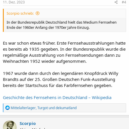
e
11. Dez. 2023
#4
n
:
Scorpio schrieb:
In der Bundesrepublik Deutschland hielt das Medium Fernsehen
Ende der 1960er Anfang der 1970er Jahre Einzug.
Es war schon etwas früher. Erste Fernsehausstrahlungen hatte
es bereits ab 1935 gegeben. In der Bundesrepublik wurde die
regelmäßige Ausstrahlung von Fernsehsendungen dann zu
Weihnachten 1952 wieder aufgenommen.
1967 wurde dann durch den legendären Knopfdruck Willy
Brandts auf der 25. Großen Deutschen Funk-Ausstellung
bereits der Startschuss für das Farbfernsehen gegeben.
Geschichte des Fernsehens in Deutschland – Wikipedia
R
Mittelalterlager
,
Turgot
und
dekumatland
e
a
k
Scorpio
t