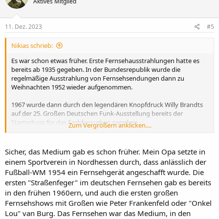
Aktives Mitglied
i
o
n
e
11. Dez. 2023
#5
n
:
Nikias schrieb:
Es war schon etwas früher. Erste Fernsehausstrahlungen hatte es
bereits ab 1935 gegeben. In der Bundesrepublik wurde die
regelmäßige Ausstrahlung von Fernsehsendungen dann zu
Weihnachten 1952 wieder aufgenommen.
1967 wurde dann durch den legendären Knopfdruck Willy Brandts
auf der 25. Großen Deutschen Funk-Ausstellung bereits der
Startschuss für das Farbfernsehen gegeben.
Zum Vergrößern anklicken....
Geschichte des Fernsehens in Deutschland – Wikipedia
Sicher, das Medium gab es schon früher. Mein Opa setzte in
einem Sportverein in Nordhessen durch, dass anlässlich der
Fußball-WM 1954 ein Fernsehgerät angeschafft wurde. Die
ersten "Straßenfeger" im deutschen Fernsehen gab es bereits
in den frühen 1960ern, und auch die ersten großen
Fernsehshows mit Großen wie Peter Frankenfeld oder "Onkel
Lou" van Burg. Das Fernsehen war das Medium, in den