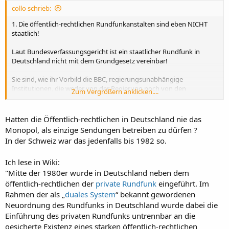
:
collo schrieb:
1. Die öffentlich-rechtlichen Rundfunkanstalten sind eben NICHT
staatlich!
Laut Bundesverfassungsgericht ist ein staatlicher Rundfunk in
Deutschland nicht mit dem Grundgesetz vereinbar!
Sie sind, wie ihr Vorbild die BBC, regierungsunabhängige
Institutionen, die weder von der Regierung noch von den
Zum Vergrößern anklicken....
Parlamenten kontrolliert werden.
Hatten die Öffentlich-rechtlichen in Deutschland nie das
Monopol, als einzige Sendungen betreiben zu dürfen ?
In der Schweiz war das jedenfalls bis 1982 so.
Ich lese in Wiki:
"Mitte der 1980er wurde in Deutschland neben dem
öffentlich-rechtlichen der
private Rundfunk
eingeführt. Im
Rahmen der als „
duales System
“ bekannt gewordenen
Neuordnung des Rundfunks in Deutschland wurde dabei die
Einführung des privaten Rundfunks untrennbar an die
gesicherte Existenz eines starken öffentlich-rechtlichen