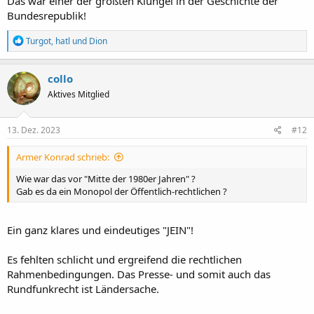
Das war einer der größten Klüngel in der Geschichte der
Bundesrepublik!
R
Turgot
,
hatl
und
Dion
e
a
k
collo
t
Aktives Mitglied
i
o
n
e
13. Dez. 2023
#12
n
:
Armer Konrad schrieb:
Wie war das vor "Mitte der 1980er Jahren" ?
Gab es da ein Monopol der Öffentlich-rechtlichen ?
Ein ganz klares und eindeutiges "JEIN"!
Es fehlten schlicht und ergreifend die rechtlichen
Rahmenbedingungen. Das Presse- und somit auch das
Rundfunkrecht ist Ländersache.