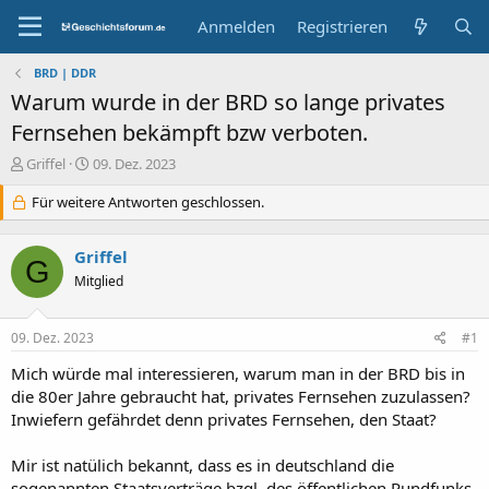
Anmelden
Registrieren
BRD | DDR
Warum wurde in der BRD so lange privates
Fernsehen bekämpft bzw verboten.
E
E
Griffel
09. Dez. 2023
r
r
s
Für weitere Antworten geschlossen.
s
t
t
e
e
Griffel
l
l
G
l
l
Mitglied
e
t
r
a
09. Dez. 2023
#1
m
Mich würde mal interessieren, warum man in der BRD bis in
die 80er Jahre gebraucht hat, privates Fernsehen zuzulassen?
Inwiefern gefährdet denn privates Fernsehen, den Staat?
Mir ist natülich bekannt, dass es in deutschland die
sogenannten Staatsverträge bzgl. des öffentlichen Rundfunks