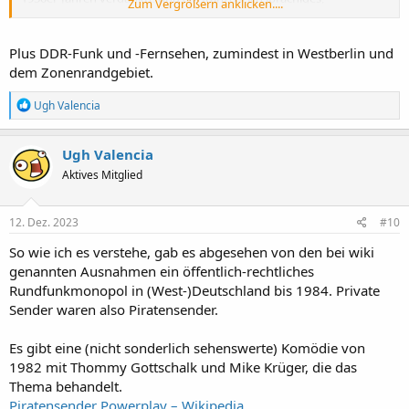
Zum Vergrößern anklicken....
kommerzielles Programm von Felsberg-Berus ausstrahlt – nur
öffentlich-rechtliche Rundfunksender. Lediglich in Grenznähe
konnten einige aus dem Ausland speziell fürs deutsche Publikum
Plus DDR-Funk und -Fernsehen, zumindest in Westberlin und
sendende kommerzielle Programme, wie Radio Luxemburg,
dem Zonenrandgebiet.
empfangen werden."
Duales Rundfunksystem – Wikipedia
R
Ugh Valencia
e
a
k
Ugh Valencia
t
Aktives Mitglied
i
o
n
e
12. Dez. 2023
#10
n
:
So wie ich es verstehe, gab es abgesehen von den bei wiki
genannten Ausnahmen ein öffentlich-rechtliches
Rundfunkmonopol in (West-)Deutschland bis 1984. Private
Sender waren also Piratensender.
Es gibt eine (nicht sonderlich sehenswerte) Komödie von
1982 mit Thommy Gottschalk und Mike Krüger, die das
Thema behandelt.
Piratensender Powerplay – Wikipedia