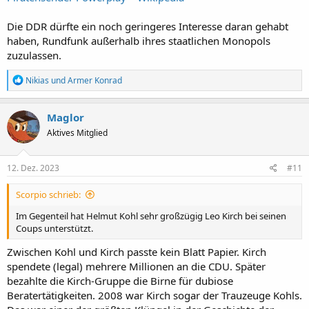
Die DDR dürfte ein noch geringeres Interesse daran gehabt
haben, Rundfunk außerhalb ihres staatlichen Monopols
zuzulassen.
R
Nikias
und
Armer Konrad
e
a
k
Maglor
t
Aktives Mitglied
i
o
n
e
12. Dez. 2023
#11
n
:
Scorpio schrieb:
Im Gegenteil hat Helmut Kohl sehr großzügig Leo Kirch bei seinen
Coups unterstützt.
Zwischen Kohl und Kirch passte kein Blatt Papier. Kirch
spendete (legal) mehrere Millionen an die CDU. Später
bezahlte die Kirch-Gruppe die Birne für dubiose
Beratertätigkeiten. 2008 war Kirch sogar der Trauzeuge Kohls.