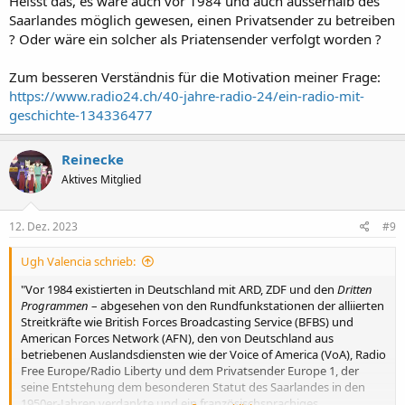
Heisst das, es wäre auch vor 1984 und auch ausserhalb des
Saarlandes möglich gewesen, einen Privatsender zu betreiben
? Oder wäre ein solcher als Priatensender verfolgt worden ?
Zum besseren Verständnis für die Motivation meiner Frage:
https://www.radio24.ch/40-jahre-radio-24/ein-radio-mit-
geschichte-134336477
Reinecke
Aktives Mitglied
12. Dez. 2023
#9
Ugh Valencia schrieb:
"Vor 1984 existierten in Deutschland mit ARD, ZDF und den
Dritten
Programmen
– abgesehen von den Rundfunkstationen der alliierten
Streitkräfte wie British Forces Broadcasting Service (BFBS) und
American Forces Network (AFN), den von Deutschland aus
betriebenen Auslandsdiensten wie der Voice of America (VoA), Radio
Free Europe/Radio Liberty und dem Privatsender Europe 1, der
seine Entstehung dem besonderen Statut des Saarlandes in den
1950er-Jahren verdankte und ein französischsprachiges,