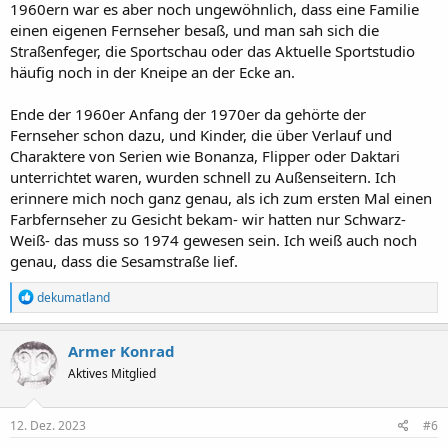
1960ern war es aber noch ungewöhnlich, dass eine Familie
einen eigenen Fernseher besaß, und man sah sich die
Straßenfeger, die Sportschau oder das Aktuelle Sportstudio
häufig noch in der Kneipe an der Ecke an.
Ende der 1960er Anfang der 1970er da gehörte der
Fernseher schon dazu, und Kinder, die über Verlauf und
Charaktere von Serien wie Bonanza, Flipper oder Daktari
unterrichtet waren, wurden schnell zu Außenseitern. Ich
erinnere mich noch ganz genau, als ich zum ersten Mal einen
Farbfernseher zu Gesicht bekam- wir hatten nur Schwarz-
Weiß- das muss so 1974 gewesen sein. Ich weiß auch noch
genau, dass die Sesamstraße lief.
R
dekumatland
e
a
k
Armer Konrad
t
Aktives Mitglied
i
o
n
e
12. Dez. 2023
#6
n