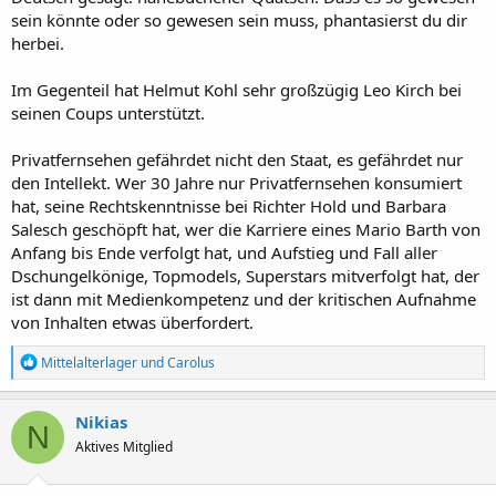
sein könnte oder so gewesen sein muss, phantasierst du dir
herbei.
Im Gegenteil hat Helmut Kohl sehr großzügig Leo Kirch bei
seinen Coups unterstützt.
Privatfernsehen gefährdet nicht den Staat, es gefährdet nur
den Intellekt. Wer 30 Jahre nur Privatfernsehen konsumiert
hat, seine Rechtskenntnisse bei Richter Hold und Barbara
Salesch geschöpft hat, wer die Karriere eines Mario Barth von
Anfang bis Ende verfolgt hat, und Aufstieg und Fall aller
Dschungelkönige, Topmodels, Superstars mitverfolgt hat, der
ist dann mit Medienkompetenz und der kritischen Aufnahme
von Inhalten etwas überfordert.
R
Mittelalterlager
und
Carolus
e
a
k
Nikias
N
t
Aktives Mitglied
i
o
n