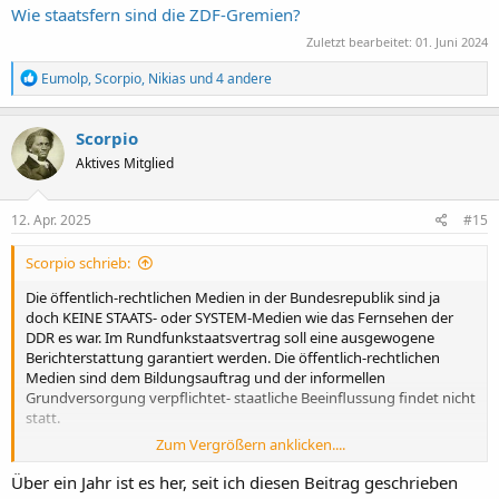
Wie staatsfern sind die ZDF-Gremien?
Zuletzt bearbeitet:
01. Juni 2024
R
Eumolp
,
Scorpio
,
Nikias
und 4 andere
e
a
k
Scorpio
t
Aktives Mitglied
i
o
n
e
12. Apr. 2025
#15
n
:
Scorpio schrieb:
Die öffentlich-rechtlichen Medien in der Bundesrepublik sind ja
doch KEINE STAATS- oder SYSTEM-Medien wie das Fernsehen der
DDR es war. Im Rundfunkstaatsvertrag soll eine ausgewogene
Berichterstattung garantiert werden. Die öffentlich-rechtlichen
Medien sind dem Bildungsauftrag und der informellen
Grundversorgung verpflichtet- staatliche Beeinflussung findet nicht
statt.
Zum Vergrößern anklicken....
Man kann natürlich darüber streiten, ob die Medien diesem
Anspruch immer gerecht werden. In den Rundfunkräten, Gremien
Über ein Jahr ist es her, seit ich diesen Beitrag geschrieben
und Ethikkommissionen sitzen Vertreter der Parteien, der Kirchen,