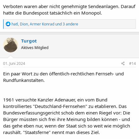
Verboten waren aber nicht genehmigte Sendeanlagen. Darauf
hatte die Bundespost tatsächlich ein Monopol.
R
hatl
,
Dion
,
Armer Konrad
und 3 andere
e
a
k
Turgot
t
Aktives Mitglied
i
o
n
e
01. Juni 2024
#14
n
:
Ein paar Wort zu den öffentlich-rechtlichen Fernseh- und
Rundfunkanstalten.
1961 versuchte Kanzler Adenauer, ein vom Bund
kontrolliertes "Deutschland-Fernsehen" zu etablieren. Das
Bundesverfassungsgericht schob dem einen Riegel vor: Die
Bürger müssten sich frei ihre Meinung bilden können - und
das gehe eben nur, wenn der Staat sich so weit wie möglich
raushält. "Staatsferne" nennt man dieses Ziel.