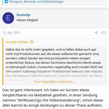
R
Shinigami
,
Reinecke
und
Mittelalterlager
e
a
k
Eumolp
E
t
Aktives Mitglied
i
o
n
e
12. Apr. 2025
#17
n
:
Scorpio schrieb:
Selbst das ist nicht mehr gegeben, und es fallen dabei auch gar
nicht mal Produktionen auf, die etwas reißerischer gemacht sind,
sondern selbst Sender wie Arte produzieren neben einigen
ordentlichen Dokus, bei denen höchstens Geschichts-Nerds etwas
zu bemängeln haben, inzwischen regelmäßig auch totalen Müll, bei
dem jedem halbwegs begabten Praktikanten bewusst sein müsste,
dass da bewusst Fehlinformationen, Esoterik und einfach nur Stuss
verbreitet wird.
Zum Vergrößern anklicken....
Zum Teil geht es nicht nur um handwerklich und inhaltlich miserabel
Das ist ganz interessant. Ich habe vor kurzem etwas
gemachte Beiträge, sondern tatsächlich auch um Inhalte, die man
Vergleichbares via Mediathek gesehen, in einer Sendung
nur als manipulativ, bösartig und menschenverachtend bezeichnen
namens "MrWissen2go Die Völkerwanderung", schon etwas
kann.
älter Kannst du einige Sendungen zu deiner These auflisten,