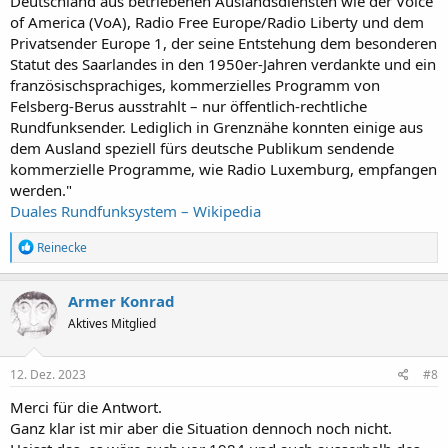
Deutschland aus betriebenen Auslandsdiensten wie der Voice
of America (VoA), Radio Free Europe/Radio Liberty und dem
Privatsender Europe 1, der seine Entstehung dem besonderen
Statut des Saarlandes in den 1950er-Jahren verdankte und ein
französischsprachiges, kommerzielles Programm von
Felsberg-Berus ausstrahlt – nur öffentlich-rechtliche
Rundfunksender. Lediglich in Grenznähe konnten einige aus
dem Ausland speziell fürs deutsche Publikum sendende
kommerzielle Programme, wie Radio Luxemburg, empfangen
werden."
Duales Rundfunksystem – Wikipedia
R
Reinecke
e
a
k
Armer Konrad
t
Aktives Mitglied
i
o
n
e
12. Dez. 2023
#8
n
:
Merci für die Antwort.
Ganz klar ist mir aber die Situation dennoch noch nicht.