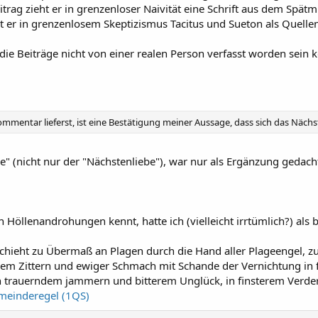
itrag zieht er in grenzenloser Naivität eine Schrift aus dem Spätmit
t er in grenzenlosem Skeptizismus Tacitus und Sueton als Quellen 
 die Beiträge nicht von einer realen Person verfasst worden sei
mmentar lieferst, ist eine Bestätigung meiner Aussage, dass sich das Nächs
be" (nicht nur der "Nächstenliebe"), war nur als Ergänzung geda
h Höllenandrohungen kennt, hatte ich (vielleicht irrtümlich?) als
 geschieht zu Übermaß an Plagen durch die Hand aller Plageengel
Zittern und ewiger Schmach mit Schande der Vernichtung in fin
in trauerndem jammern und bitterem Unglück, in finsterem Verderb
meinderegel (1QS)