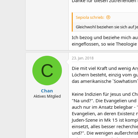
Danke für diesen zutreffenden 
Sepiola schrieb:
Gleichwohl beziehen sie sich auf 
Ich bezog und beziehe mich auf
eingeflossen, so wie Theologie
23. Jan. 2018
C
Die mit viel Kraft und wenig A
Löchern besteht, einzig vom gu
das amerikanische ´Sowhatism
Chan
Keine Indizien für Jesus und Ch
Aktives Mitglied
"Na und?". Die Evangelien und 
auch nur im Ansatz belegbar - "
Evangelien, an deren Existenz 
Juden-Szene in Mk 15 ist komp
einsetzt, alles besser recherch
und?". Die wenigen außerchrist