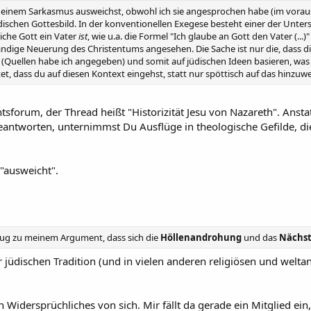
 deinem Sarkasmus ausweichst, obwohl ich sie angesprochen habe (im vorausg
üdischen Gottesbild. In der konventionellen Exegese besteht einer der Unter
liche Gott ein Vater
ist
, wie u.a. die Formel "Ich glaube an Gott den Vater (...
ändige Neuerung des Christentums angesehen. Die Sache ist nur die, dass die
(Quellen habe ich angegeben) und somit auf jüdischen Ideen basieren, was di
rtet, dass du auf diesen Kontext eingehst, statt nur spöttisch auf das hinzuwei
tsforum, der Thread heißt "Historizität Jesu von Nazareth". Ansta
antworten, unternimmst Du Ausflüge in theologische Gefilde, die
 "ausweicht".
zug zu meinem Argument, dass sich die
Höllenandrohung
und das
Nächst
 jüdischen Tradition (und in vielen anderen religiösen und welta
 Widersprüchliches von sich. Mir fällt da gerade ein Mitglied ei