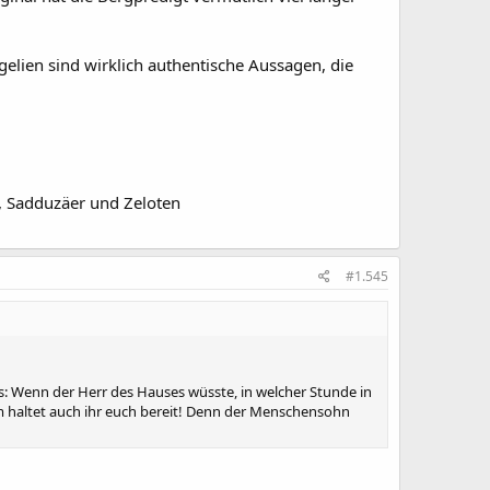
tenliebe-Gebot aus jüdischen Quellen ableitet:
elien sind wirklich authentische Aussagen, die
corpio sehe ich in freudiger Erwartung entgegen
...
, Sadduzäer und Zeloten
#1.545
ies: Wenn der Herr des Hauses wüsste, in welcher Stunde in
m haltet auch ihr euch bereit! Denn der Menschensohn