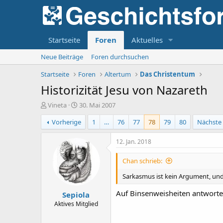
Startseite
Foren
Aktuelles
Neue Beiträge
Foren durchsuchen
Startseite
Foren
Altertum
Das Christentum
Historizität Jesu von Nazareth
E
E
Vineta
30. Mai 2007
r
r
Vorherige
1
…
76
77
78
79
80
Nächste
s
s
t
t
e
e
12. Jan. 2018
l
l
l
l
Chan schrieb:
e
t
r
a
Sarkasmus ist kein Argument, und d
m
Auf Binsenweisheiten antworte
Sepiola
Aktives Mitglied