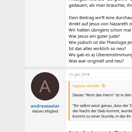
Das einzige, was du mit deinem Ko
gedauert, als man bräuchte, ih
Dein Beitrag wirft eine durcha
direkt auf Jesus von Nazareth 
Auf die anderen von mir vorgebr
Wir hatten übrigens schon mal 
War Jesus ein guter Jude?
Wie jüdisch ist die Theologie J
Ist das alles wirklich so neu?
Wo gab es a) Übereinstimmunge
Was war originell und neu?
13. Jan. 2018
A
Sepiola schrieb:
Dieses "Wort des Herrn" ist in den 
andreassolar
"Ihr selbst wisst genau, dass der 
der Nacht der Dieb kommt, würde 
Aktives Mitglied
kommt zu einer Stunde, in der ihr 