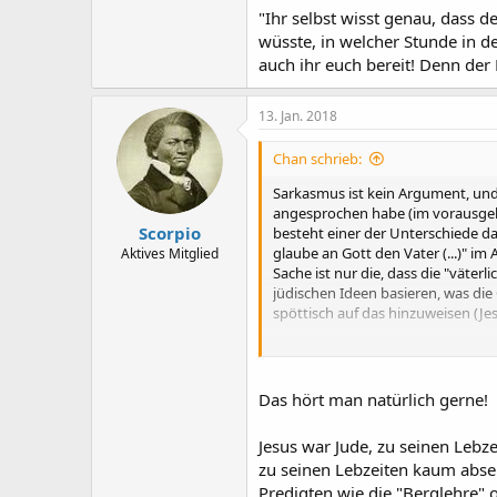
"Ihr selbst wisst genau, dass 
wüsste, in welcher Stunde in d
auch ihr euch bereit! Denn der
13. Jan. 2018
Chan schrieb:
Sarkasmus ist kein Argument, und d
angesprochen habe (im vorausgehen
Scorpio
besteht einer der Unterschiede da
glaube an Gott den Vater (...)" i
Aktives Mitglied
Sache ist nur die, dass die "väter
jüdischen Ideen basieren, was die O
spöttisch auf das hinzuweisen (Jesu
Ich sehe da überhaupt keinen Be
Das hört man natürlich gerne!
es dadurch fragwürdig erscheint, 
Entsprechung zur Höllenandrohung
Jesus war Jude, zu seinen Lebz
wirklich anders verstanden, so da
zu seinen Lebzeiten kaum abse
Gegenteil.
Predigten wie die "Berglehre" 