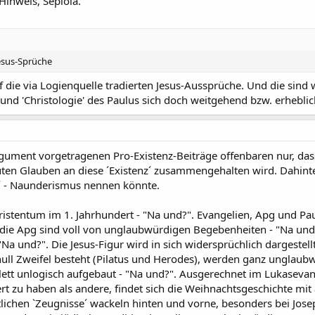
Hinweis, Sepiola.
Jesus-Sprüche
 die via Logienquelle tradierten Jesus-Aussprüche. Und die sind 
 und 'Christologie' des Paulus sich doch weitgehend bzw. erhebli
rgument vorgetragenen Pro-Existenz-Beiträge offenbaren nur, dass 
ten Glauben an diese ´Existenz´ zusammengehalten wird. Dahinte
´ - Naunderismus nennen könnte.
ristentum im 1. Jahrhundert - "Na und?". Evangelien, Apg und Pau
die Apg sind voll von unglaubwürdigen Begebenheiten - "Na und?".
Na und?". Die Jesus-Figur wird in sich widersprüchlich dargestell
null Zweifel besteht (Pilatus und Herodes), werden ganz unglaubwü
lett unlogisch aufgebaut - "Na und?". Ausgerechnet im Lukasev
iert zu haben als andere, findet sich die Weihnachtsgeschichte m
lichen `Zeugnisse´ wackeln hinten und vorne, besonders bei Jose