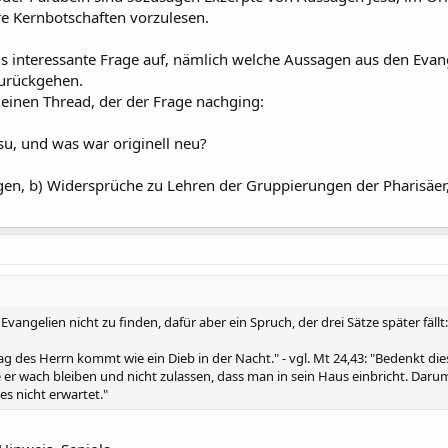
mmentar lieferst, ist eine Bestätigung meiner Aussage, dass sich das Nächs
re Kernbotschaften vorzulesen.
us interessante Frage auf, nämlich welche Aussagen aus den Evang
zurückgehen.
achten Argumente bist du noch nicht eingegangen.
Auch einem Beitrag von S
einen Thread, der der Frage nachging:
esu, und was war originell neu?
n, b) Widersprüche zu Lehren der Gruppierungen der Pharisäer
Evangelien nicht zu finden, dafür aber ein Spruch, der drei Sätze später fällt:
Tag des Herrn kommt wie ein Dieb in der Nacht." - vgl. Mt 24,43: "Bedenkt d
er wach bleiben und nicht zulassen, dass man in sein Haus einbricht. Daru
es nicht erwartet."