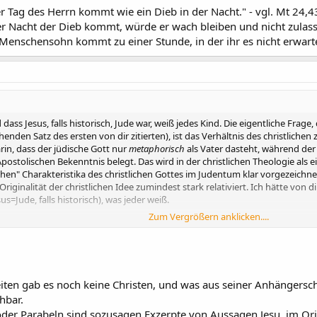
der Tag des Herrn kommt wie ein Dieb in der Nacht." - vgl. Mt 24,
er Nacht der Dieb kommt, würde er wach bleiben und nicht zulass
 Menschensohn kommt zu einer Stunde, in der ihr es nicht erwarte
ass Jesus, falls historisch, Jude war, weiß jedes Kind. Die eigentliche Frag
den Satz des ersten von dir zitierten), ist das Verhältnis des christlichen
rin, dass der jüdische Gott nur
metaphorisch
als Vater dasteht, während der 
m Apostolischen Bekenntnis belegt. Das wird in der christlichen Theologie a
lichen" Charakteristika des christlichen Gottes im Judentum klar vorgezeich
riginalität der christlichen Idee zumindest stark relativiert. Ich hätte von d
s=Jude, falls historisch), was jeder weiß.
Zum Vergrößern anklicken....
zug zu meinem Argument, dass sich die
Höllenandrohung
und das
Nächst
dass beide Vorstellungen einer einheitlichen Person ("Jesus") zuzuordnen si
: Mit ersterem ist in Sprüche 25,21 gemeint, dass der "Feind" beschämt w
eiten gab es noch keine Christen, und was aus seiner Anhängers
ss du denkst, dass Sprüche 25,21 den Widerspruch von Höllenandrohung und 
hbar.
oder Parabeln sind sozusagen Exzerpte von Aussagen Jesu, im Orig