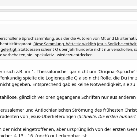
 verschollene Spruchsammlung, aus der die Autoren von Mt und Lk alternat
thentizitätsgarant.
Diese Sammlung, hätte sie wirklich Jesus-Sprüche entha
gefertigt.
Stattdessen scheint Q über Jahrhunderte nicht nur verschollen, 
 vorbehalten, sie - spekulativ - wiederzuentdecken.
 sich z.B. im 1. Thessalonicher gar nicht um 'Original-Sprüche' v
Offenkundig spielte die Logienquelle Q also nicht Rolle, die Du ihr
 nicht gegeben. Entsprechend gab es keine Notwendigkeit, sie zu 
zahllose, gänzlich verloren gegangene Schriften nur aus anderen 
Jerusalemer und Antiochianischen Strömung des frühesten Chris
Tradenten von Jesus-Überlieferungen (
Schnelle
,
Die ersten hundert
 der nicht eingetroffenen, aber ursprünglich von der ersten Gener
nicher, 4 13 - 16, (noch) gut erkennbar ist: