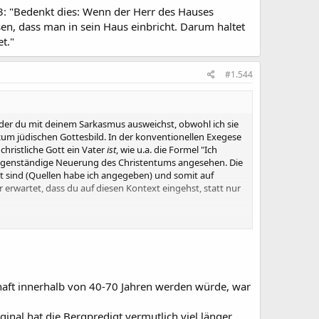
43: "Bedenkt dies: Wenn der Herr des Hauses
en, dass man in sein Haus einbricht. Darum haltet
t."
#1.544
e, der du mit deinem Sarkasmus ausweichst, obwohl ich sie
 zum jüdischen Gottesbild. In der konventionellen Exegese
christliche Gott ein Vater
ist
, wie u.a. die Formel "Ich
ls eigenständige Neuerung des Christentums angesehen. Die
net sind (Quellen habe ich angegeben) und somit auf
ir erwartet, dass du auf diesen Kontext eingehst, statt nur
enliebe
-Gebot kontradiktorisch widersprechen und dass
nd. Das mit den "glühenden Kohlen" ist keine
ird, wenn man ihm Gutes angedeihen lässt. Hast du das
chaft innerhalb von 40-70 Jahren werden würde, war
Nächstenliebe auflöst? Das tut es keinesfalls, ganz im
inal hat die Bergpredigt vermutlich viel länger