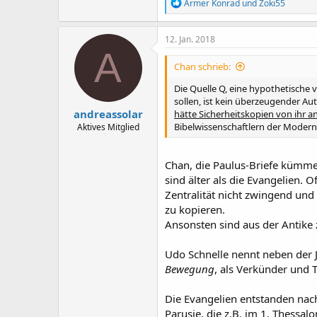
R
Armer Konrad
und
Zoki55
e
a
k
12. Jan. 2018
t
A
i
Chan schrieb:
o
n
Die Quelle Q, eine hypothetische
e
sollen, ist kein überzeugender Au
n
andreassolar
hätte Sicherheitskopien von ihr an
:
Bibelwissenschaftlern der Moderne
Aktives Mitglied
Chan, die Paulus-Briefe kümmern
sind älter als die Evangelien. 
Zentralität nicht zwingend und
zu kopieren.
Ansonsten sind aus der Antike 
Udo Schnelle nennt neben der 
Bewegung
, als Verkünder und 
Die Evangelien entstanden nach
Parusie, die z.B. im 1. Thessalo