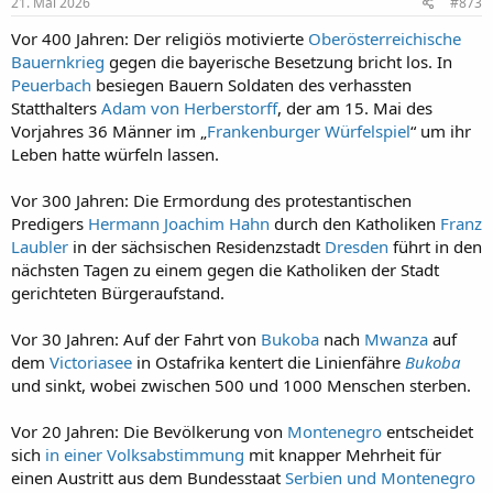
e
21. Mai 2026
#873
n
:
Vor 400 Jahren: Der religiös motivierte
Oberösterreichische
Bauernkrieg
gegen die bayerische Besetzung bricht los. In
Peuerbach
besiegen Bauern Soldaten des verhassten
Statthalters
Adam von Herberstorff
, der am 15. Mai des
Vorjahres 36 Männer im „
Frankenburger Würfelspiel
“ um ihr
Leben hatte würfeln lassen.
Vor 300 Jahren: Die Ermordung des protestantischen
Predigers
Hermann Joachim Hahn
durch den Katholiken
Franz
Laubler
in der sächsischen Residenzstadt
Dresden
führt in den
nächsten Tagen zu einem gegen die Katholiken der Stadt
gerichteten Bürgeraufstand.
Vor 30 Jahren: Auf der Fahrt von
Bukoba
nach
Mwanza
auf
dem
Victoriasee
in Ostafrika kentert die Linienfähre
Bukoba
und sinkt, wobei zwischen 500 und 1000 Menschen sterben.
Vor 20 Jahren: Die Bevölkerung von
Montenegro
entscheidet
sich
in einer Volksabstimmung
mit knapper Mehrheit für
einen Austritt aus dem Bundesstaat
Serbien und Montenegro