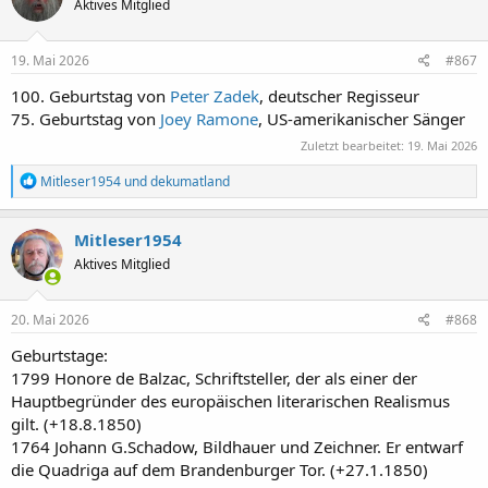
Aktives Mitglied
i
o
n
e
19. Mai 2026
#867
n
:
100. Geburtstag von
Peter Zadek
, deutscher Regisseur
75. Geburtstag von
Joey Ramone
, US-amerikanischer Sänger
Zuletzt bearbeitet:
19. Mai 2026
R
Mitleser1954
und
dekumatland
e
a
k
Mitleser1954
t
Aktives Mitglied
i
o
n
e
20. Mai 2026
#868
n
:
Geburtstage:
1799 Honore de Balzac, Schriftsteller, der als einer der
Hauptbegründer des europäischen literarischen Realismus
gilt. (+18.8.1850)
1764 Johann G.Schadow, Bildhauer und Zeichner. Er entwarf
die Quadriga auf dem Brandenburger Tor. (+27.1.1850)