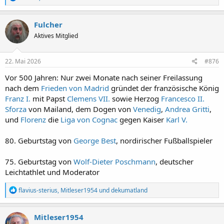
e
a
k
Fulcher
t
Aktives Mitglied
i
o
n
e
22. Mai 2026
#876
n
:
Vor 500 Jahren: Nur zwei Monate nach seiner Freilassung
nach dem
Frieden von Madrid
gründet der französische König
Franz I.
mit Papst
Clemens VII.
sowie Herzog
Francesco II.
Sforza
von Mailand, dem Dogen von
Venedig
,
Andrea Gritti
,
und
Florenz
die
Liga von Cognac
gegen Kaiser
Karl V.
80. Geburtstag von
George Best
, nordirischer Fußballspieler
75. Geburtstag von
Wolf-Dieter Poschmann
, deutscher
Leichtathlet und Moderator
R
flavius-sterius
,
Mitleser1954
und
dekumatland
e
a
k
Mitleser1954
t