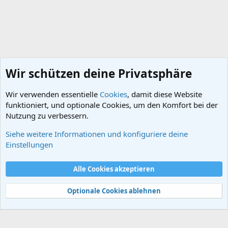
Wir schützen deine Privatsphäre
Wir verwenden essentielle
Cookies
, damit diese Website
funktioniert, und optionale Cookies, um den Komfort bei der
Nutzung zu verbessern.
Siehe weitere Informationen und konfiguriere deine
Geschichtsmedien und Literatur
Einstellungen
Cookies
Alle Cookies akzeptieren
Kontakt
Nutzungsbedingungen
Datenschutz
Hilfe und Impressum
Start
R
S
Optionale Cookies ablehnen
S
®
Community platform by XenForo
© 2010-2024 XenForo Ltd.