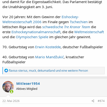
und damit für die Eigenstaatlichkeit. Das Parlament bestätigt
die Unabhängigkeit am 3. Juni.
Vor 20 Jahren: Mit dem Gewinn der
Eishockey-
Weltmeisterschaft 2006
im Finale gegen
Tschechien
im
lettischen Riga wird das
schwedische
Tre Kronor Team
die
erste
Eishockeynationalmannschaft
, die die
Weltmeisterschaft
und die
Olympischen Spiele
im gleichen Jahr gewinnt.
70. Geburtstag von
Erwin Kostedde
, deutscher Fußballspieler
40. Geburtstag von
Mario Mandžukić
, kroatischer
Fußballspieler
R
flavius-sterius
,
muck
,
dekumatland
und eine weitere Person
e
a
k
Mitleser1954
t
Aktives Mitglied
i
o
n
e
22. Mai 2026
#874
n