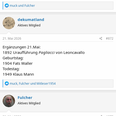
R
muck
und
Fulcher
e
a
k
dekumatland
t
Aktives Mitglied
i
o
n
e
21. Mai 2026
#872
n
:
Ergänzungen 21.Mai:
1892 Uraufführung
Pagliacci
von Leoncavallo
Geburtstag:
1904 Fats Waller
Todestag:
1949 Klaus Mann
R
muck
,
Fulcher
und
Mitleser1954
e
a
k
Fulcher
t
Aktives Mitglied
i
o
n