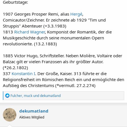
:
Geburtstage:
1907 Georges Prosper Remi, alias
Hergé
,
Comicautor/Zeichner. Er zeichnete ab 1929 "Tim und
Struppis" Abenteuer (+3.3.1983)
1813
Richard Wagner
, Komponist der Romantik, der die
Musikgeschichte durch seine monumentalen Opern
revolutionierte. (13.2.1883)
1885 Victor Hugo, Schriftsteller. Neben Molière, Voltaire oder
Balzac gilt er vielen Franzosen als ihr größter Autor.
(*26.2.1802)
337
Konstantin I
. Der Große, Kaiser. 313 führte er die
Religionsfreiheit im Römischen Reich ein und ermöglichte den
Aufstieg des Christentums (*vermutl. 27.2.274)
R
Fulcher
,
muck
und
dekumatland
e
a
k
dekumatland
t
Aktives Mitglied
i
o
n