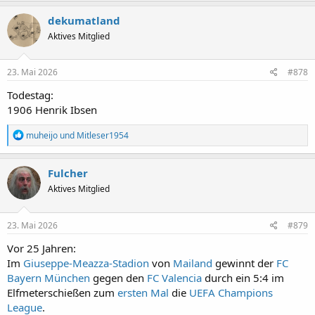
a
k
dekumatland
t
Aktives Mitglied
i
o
n
e
23. Mai 2026
#878
n
:
Todestag:
1906 Henrik Ibsen
R
muheijo
und
Mitleser1954
e
a
k
Fulcher
t
Aktives Mitglied
i
o
n
e
23. Mai 2026
#879
n
:
Vor 25 Jahren:
Im
Giuseppe-Meazza-Stadion
von
Mailand
gewinnt der
FC
Bayern München
gegen den
FC Valencia
durch ein 5:4 im
Elfmeterschießen zum
ersten Mal
die
UEFA Champions
League
.