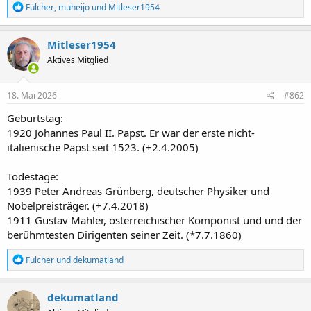
R
Fulcher
,
muheijo
und
Mitleser1954
e
a
k
Mitleser1954
t
Aktives Mitglied
i
o
n
e
18. Mai 2026
#862
n
:
Geburtstag:
1920 Johannes Paul II. Papst. Er war der erste nicht-
italienische Papst seit 1523. (+2.4.2005)
Todestage:
1939 Peter Andreas Grünberg, deutscher Physiker und
Nobelpreisträger. (+7.4.2018)
1911 Gustav Mahler, österreichischer Komponist und und der
berühmtesten Dirigenten seiner Zeit. (*7.7.1860)
R
Fulcher
und
dekumatland
e
a
k
dekumatland
t