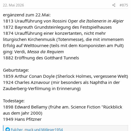
e
22. Mai 2026
#875
n
:
ergänzend zum 22.Mai:
1813 Uraufführung von Rossini Oper
die Italienerin in Algier
1872 Bayreuth Grundsteinlegung des Festspielhauses
1874 Uraufführung einer konzertanten, nicht mehr
liturgischen Kirchenmusik (Totenmesse), die mit immensem
Erfolg auf Welttournee (teils mit dem Komponisten am Pult)
ging: Verdi,
Messa da Requiem
1882 Eröffnung des Gotthard Tunnels
Geburtstage:
1859 Arthur Conan Doyle (Sherlock Holmes, vergessene Welt)
1924 Charles Aznavour (mir besonders als Naphtha in der
Zauberberg-Verfilmung in Erinnerung)
Todestage:
1898 Edward Bellamy (frühe am. Science Fiction "Rückblick
aus dem Jahr 2000)
1949 Hans Pfitzner
R
Fulcher
,
muck
und
Mitleser1954