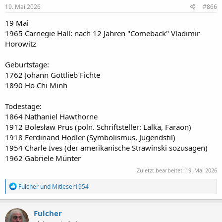
e
19. Mai 2026
#866
n
:
19 Mai
1965 Carnegie Hall: nach 12 Jahren "Comeback" Vladimir
Horowitz
Geburtstage:
1762 Johann Gottlieb Fichte
1890 Ho Chi Minh
Todestage:
1864 Nathaniel Hawthorne
1912 Bolesław Prus (poln. Schriftsteller: Lalka, Faraon)
1918 Ferdinand Hodler (Symbolismus, Jugendstil)
1954 Charle Ives (der amerikanische Strawinski sozusagen)
1962 Gabriele Münter
Zuletzt bearbeitet:
19. Mai 2026
R
Fulcher
und
Mitleser1954
e
a
k
Fulcher
t