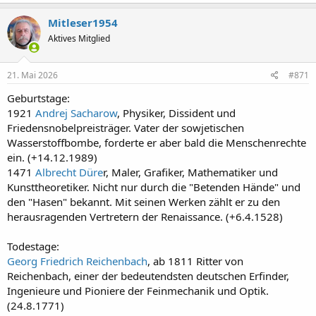
a
k
Mitleser1954
t
Aktives Mitglied
i
o
n
e
21. Mai 2026
#871
n
:
Geburtstage:
1921
Andrej Sacharow
, Physiker, Dissident und
Friedensnobelpreisträger. Vater der sowjetischen
Wasserstoffbombe, forderte er aber bald die Menschenrechte
ein. (+14.12.1989)
1471
Albrecht Düre
r, Maler, Grafiker, Mathematiker und
Kunsttheoretiker. Nicht nur durch die "Betenden Hände" und
den "Hasen" bekannt. Mit seinen Werken zählt er zu den
herausragenden Vertretern der Renaissance. (+6.4.1528)
Todestage:
Georg Friedrich Reichenbach
, ab 1811 Ritter von
Reichenbach, einer der bedeutendsten deutschen Erfinder,
Ingenieure und Pioniere der Feinmechanik und Optik.
(24.8.1771)