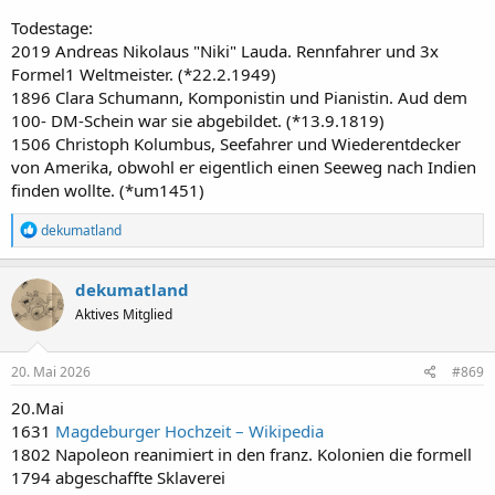
Todestage:
2019 Andreas Nikolaus "Niki" Lauda. Rennfahrer und 3x
Formel1 Weltmeister. (*22.2.1949)
1896 Clara Schumann, Komponistin und Pianistin. Aud dem
100- DM-Schein war sie abgebildet. (*13.9.1819)
1506 Christoph Kolumbus, Seefahrer und Wiederentdecker
von Amerika, obwohl er eigentlich einen Seeweg nach Indien
finden wollte. (*um1451)
R
dekumatland
e
a
k
dekumatland
t
Aktives Mitglied
i
o
n
e
20. Mai 2026
#869
n
:
20.Mai
1631
Magdeburger Hochzeit – Wikipedia
1802 Napoleon reanimiert in den franz. Kolonien die formell
1794 abgeschaffte Sklaverei