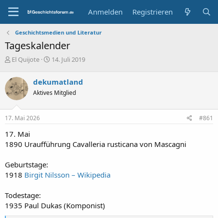
Anmelden
Registrieren
Geschichtsmedien und Literatur
Tageskalender
E
E
El Quijote
14. Juli 2019
r
r
s
s
dekumatland
t
t
Aktives Mitglied
e
e
l
l
l
l
17. Mai 2026
#861
e
t
r
a
17. Mai
m
1890 Uraufführung Cavalleria rusticana von Mascagni
Geburtstage:
1918
Birgit Nilsson – Wikipedia
Todestage:
1935 Paul Dukas (Komponist)