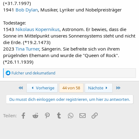
(+31.7.1997)
1941
Bob Dylan
, Musiker, Lyriker und Nobelpreisträger
Todestage:
1543
Nikolaus Kopernikus
, Astronom. Er bewies, dass die
Sonne im Mittelpunkt unseres Sonnensystems steht und nicht
die Erde. (*19.2.1473)
2023
Tina Turner
, Sängerin. Sie befreite sich von ihrem
prügelnden Ehemann und wurde die "Queen of Rock".
(*26.11.1939)
R
Fulcher
und
dekumatland
e
a
k
Erste
Letzte
Vorherige
44 von 58
Nächste
t
i
Du musst dich einloggen oder registrieren, um hier zu antworten.
o
n
e
Facebook
Reddit
Pinterest
Tumblr
WhatsApp
E-Mail
Link
Teilen:
n
: