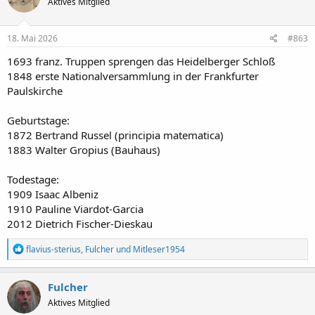
Aktives Mitglied
i
o
n
e
18. Mai 2026
#863
n
:
1693 franz. Truppen sprengen das Heidelberger Schloß
1848 erste Nationalversammlung in der Frankfurter
Paulskirche
Geburtstage:
1872 Bertrand Russel (principia matematica)
1883 Walter Gropius (Bauhaus)
Todestage:
1909 Isaac Albeniz
1910 Pauline Viardot-Garcia
2012 Dietrich Fischer-Dieskau
R
flavius-sterius
,
Fulcher
und
Mitleser1954
e
a
k
Fulcher
t
Aktives Mitglied
i