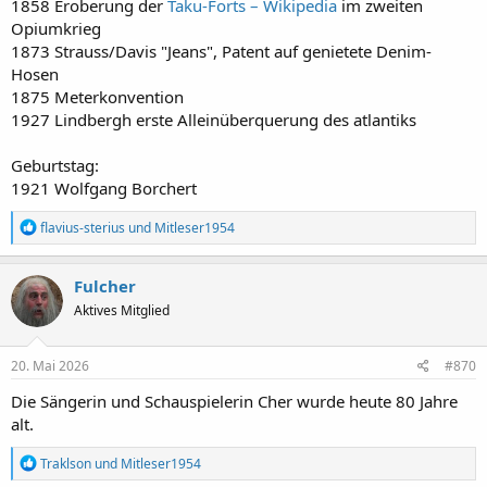
1858 Eroberung der
Taku-Forts – Wikipedia
im zweiten
Opiumkrieg
1873 Strauss/Davis "Jeans", Patent auf genietete Denim-
Hosen
1875 Meterkonvention
1927 Lindbergh erste Alleinüberquerung des atlantiks
Geburtstag:
1921 Wolfgang Borchert
R
flavius-sterius
und
Mitleser1954
e
a
k
Fulcher
t
Aktives Mitglied
i
o
n
e
20. Mai 2026
#870
n
:
Die Sängerin und Schauspielerin Cher wurde heute 80 Jahre
alt.
R
Traklson
und
Mitleser1954
e