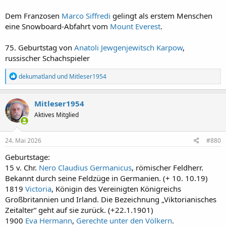
Dem Franzosen
Marco Siffredi
gelingt als erstem Menschen
eine Snowboard-Abfahrt vom
Mount Everest
.
75. Geburtstag von
Anatoli Jewgenjewitsch Karpow
,
russischer Schachspieler
R
dekumatland
und
Mitleser1954
e
a
k
Mitleser1954
t
Aktives Mitglied
i
o
n
e
24. Mai 2026
#880
n
:
Geburtstage:
15 v. Chr.
Nero Claudius Germanicus
, römischer Feldherr.
Bekannt durch seine Feldzüge in Germanien. (+ 10. 10.19)
1819
Victoria
, Königin des Vereinigten Königreichs
Großbritannien und Irland. Die Bezeichnung „Viktorianisches
Zeitalter“ geht auf sie zurück. (+22.1.1901)
1900
Eva Hermann
,
Gerechte unter den Völkern
.