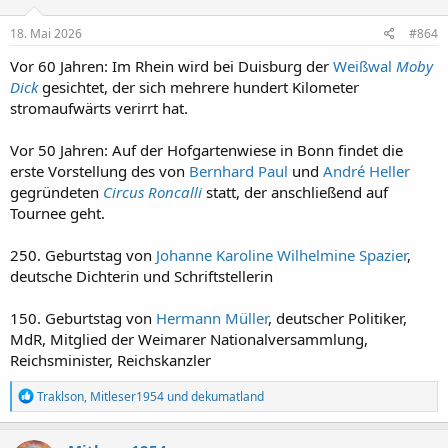
o
n
e
18. Mai 2026
#864
n
:
Vor 60 Jahren: Im Rhein wird bei Duisburg der
Weißwal
Moby
Dick
gesichtet, der sich mehrere hundert Kilometer
stromaufwärts verirrt hat.
Vor 50 Jahren: Auf der Hofgartenwiese in Bonn findet die
erste Vorstellung des von
Bernhard Paul
und
André Heller
gegründeten
Circus Roncalli
statt, der anschließend auf
Tournee geht.
250. Geburtstag von
Johanne Karoline Wilhelmine Spazier
,
deutsche Dichterin und Schriftstellerin
150. Geburtstag von
Hermann Müller
, deutscher Politiker,
MdR, Mitglied der Weimarer Nationalversammlung,
Reichsminister, Reichskanzler
R
Traklson
,
Mitleser1954
und
dekumatland
e
a
k