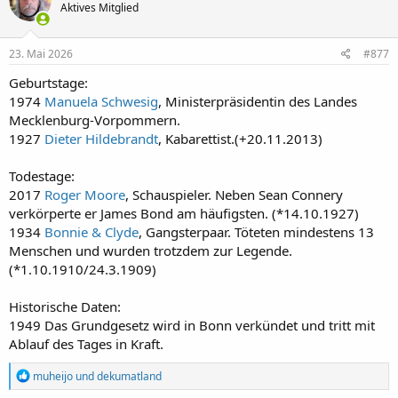
Aktives Mitglied
i
o
n
e
23. Mai 2026
#877
n
:
Geburtstage:
1974
Manuela Schwesig
, Ministerpräsidentin des Landes
Mecklenburg-Vorpommern.
1927
Dieter Hildebrandt
, Kabarettist.(+20.11.2013)
Todestage:
2017
Roger Moore
, Schauspieler. Neben Sean Connery
verkörperte er James Bond am häufigsten. (*14.10.1927)
1934
Bonnie & Clyde
, Gangsterpaar. Töteten mindestens 13
Menschen und wurden trotzdem zur Legende.
(*1.10.1910/24.3.1909)
Historische Daten:
1949 Das Grundgesetz wird in Bonn verkündet und tritt mit
Ablauf des Tages in Kraft.
R
muheijo
und
dekumatland
e