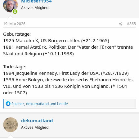
Mitleser1954
t
Aktives Mitglied
i
o
n
e
19. Mai 2026
#865
n
:
Geburtstage:
1925 Malcolm X, US-Bürgerrechtler. (+21.2.1965)
1881 Kemal Atatürk, Politiker. Der "Vater der Türken" trennte
Staat und Religion (+10.11.1938)
Todestage:
1994 Jacqueline Kennedy, First Lady der USA. (*28.7.1929)
1536 Anne Boleyn, die zweite der sechs Ehefrauen Heinrichs
VIII. und von 1533 bis 1536 Königin von England. (* 1501
oder 1507)
R
Fulcher
,
dekumatland
und
beetle
e
a
k
dekumatland
t
Aktives Mitglied
i
o
n