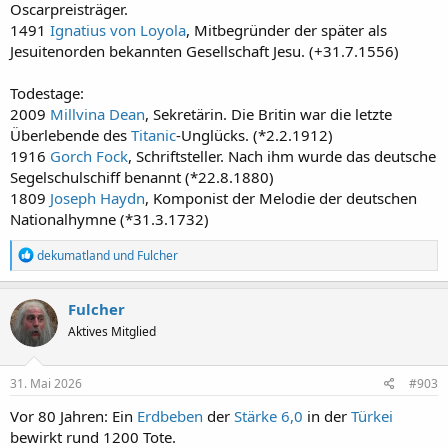
Oscarpreisträger.
1491
Ignatius von Loyola
, Mitbegründer der später als
Jesuitenorden bekannten Gesellschaft Jesu. (+31.7.1556)
Todestage:
2009
Millvina Dean
, Sekretärin. Die Britin war die letzte
Überlebende des
Titanic
-Unglücks. (*2.2.1912)
1916
Gorch Fock
, Schriftsteller. Nach ihm wurde das deutsche
Segelschulschiff benannt (*22.8.1880)
1809
Joseph Haydn
, Komponist der Melodie der deutschen
Nationalhymne (*31.3.1732)
R
dekumatland
und
Fulcher
e
a
k
Fulcher
t
Aktives Mitglied
i
o
n
e
31. Mai 2026
#903
n
:
Vor 80 Jahren: Ein
Erdbeben
der
Stärke 6,0
in der
Türkei
bewirkt rund 1200 Tote.