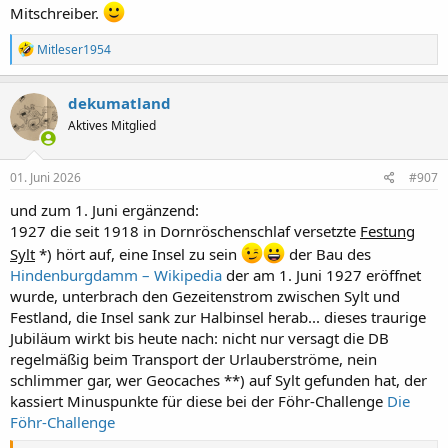
Mitschreiber.
R
Mitleser1954
e
a
k
dekumatland
t
Aktives Mitglied
i
o
n
e
01. Juni 2026
#907
n
:
und zum 1. Juni ergänzend:
1927 die seit 1918 in Dornröschenschlaf versetzte
Festung
Sylt
*) hört auf, eine Insel zu sein
der Bau des
Hindenburgdamm – Wikipedia
der am 1. Juni 1927 eröffnet
wurde, unterbrach den Gezeitenstrom zwischen Sylt und
Festland, die Insel sank zur Halbinsel herab... dieses traurige
Jubiläum wirkt bis heute nach: nicht nur versagt die DB
regelmäßig beim Transport der Urlauberströme, nein
schlimmer gar, wer Geocaches **) auf Sylt gefunden hat, der
kassiert Minuspunkte für diese bei der Föhr-Challenge
Die
Föhr-Challenge