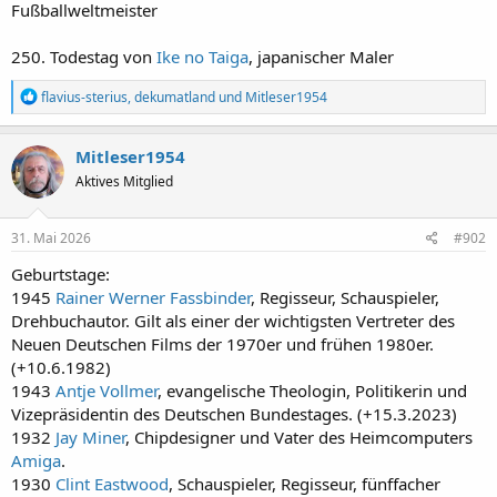
Fußballweltmeister
250. Todestag von
Ike no Taiga
, japanischer Maler
R
flavius-sterius
,
dekumatland
und
Mitleser1954
e
a
k
Mitleser1954
t
Aktives Mitglied
i
o
n
e
31. Mai 2026
#902
n
:
Geburtstage:
1945
Rainer Werner Fassbinder
, Regisseur, Schauspieler,
Drehbuchautor. Gilt als einer der wichtigsten Vertreter des
Neuen Deutschen Films der 1970er und frühen 1980er.
(+10.6.1982)
1943
Antje Vollmer
, evangelische Theologin, Politikerin und
Vizepräsidentin des Deutschen Bundestages. (+15.3.2023)
1932
Jay Miner
, Chipdesigner und Vater des Heimcomputers
Amiga
.
1930
Clint Eastwood
, Schauspieler, Regisseur, fünffacher