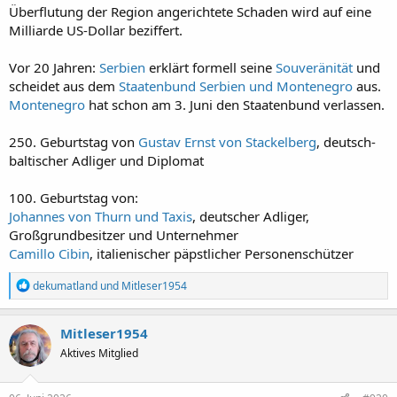
Überflutung der Region angerichtete Schaden wird auf eine
Milliarde US-Dollar beziffert.
Vor 20 Jahren:
Serbien
erklärt formell seine
Souveränität
und
scheidet aus dem
Staatenbund
Serbien und Montenegro
aus.
Montenegro
hat schon am 3. Juni den Staatenbund verlassen.
250. Geburtstag von
Gustav Ernst von Stackelberg
, deutsch-
baltischer Adliger und Diplomat
100. Geburtstag von:
Johannes von Thurn und Taxis
, deutscher Adliger,
Großgrundbesitzer und Unternehmer
Camillo Cibin
, italienischer päpstlicher Personenschützer
R
dekumatland
und
Mitleser1954
e
a
k
Mitleser1954
t
Aktives Mitglied
i
o
n