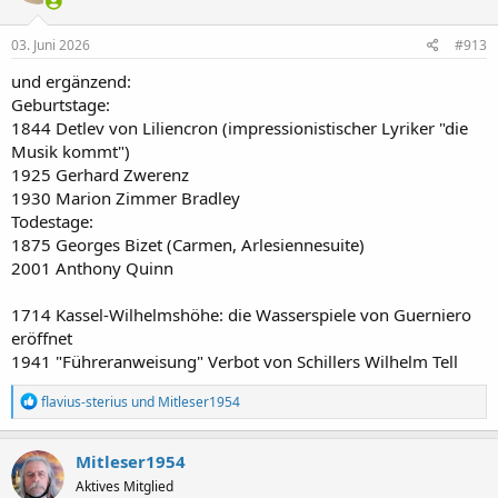
o
n
e
03. Juni 2026
#913
n
:
und ergänzend:
Geburtstage:
1844 Detlev von Liliencron (impressionistischer Lyriker "die
Musik kommt")
1925 Gerhard Zwerenz
1930 Marion Zimmer Bradley
Todestage:
1875 Georges Bizet (Carmen, Arlesiennesuite)
2001 Anthony Quinn
1714 Kassel-Wilhelmshöhe: die Wasserspiele von Guerniero
eröffnet
1941 "Führeranweisung" Verbot von Schillers Wilhelm Tell
R
flavius-sterius
und
Mitleser1954
e
a
k
Mitleser1954
t
Aktives Mitglied
i