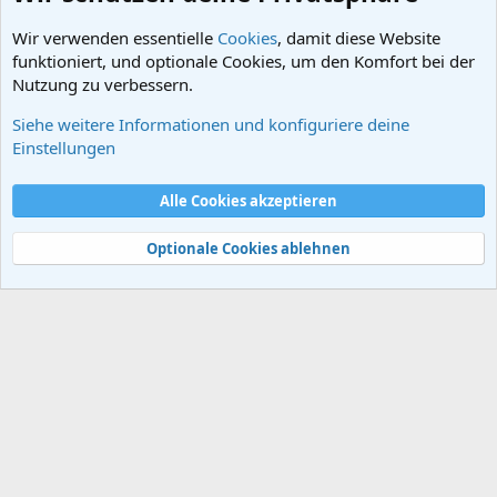
Wir verwenden essentielle
Cookies
, damit diese Website
funktioniert, und optionale Cookies, um den Komfort bei der
Nutzung zu verbessern.
Siehe weitere Informationen und konfiguriere deine
Geschichtsmedien und Literatur
Einstellungen
Cookies
Alle Cookies akzeptieren
Kontakt
Nutzungsbedingungen
Datenschutz
Hilfe und Impressum
Start
R
S
Optionale Cookies ablehnen
S
®
Community platform by XenForo
© 2010-2024 XenForo Ltd.