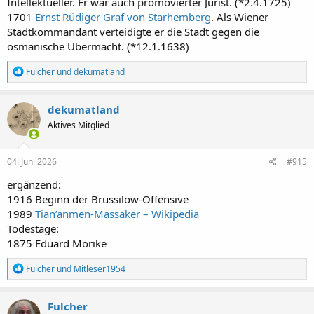
Intellektueller. Er war auch promovierter Jurist. (*2.4.1725)
1701
Ernst Rüdiger Graf von Starhemberg
. Als Wiener
Stadtkommandant verteidigte er die Stadt gegen die
osmanische Übermacht. (*12.1.1638)
R
Fulcher
und
dekumatland
e
a
k
dekumatland
t
Aktives Mitglied
i
o
n
e
04. Juni 2026
#915
n
:
ergänzend:
1916 Beginn der Brussilow-Offensive
1989
Tian’anmen-Massaker – Wikipedia
Todestage:
1875 Eduard Mörike
R
Fulcher
und
Mitleser1954
e
a
k
Fulcher
t