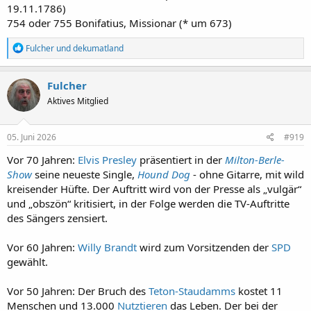
19.11.1786)
754 oder 755 Bonifatius, Missionar (* um 673)
R
Fulcher
und
dekumatland
e
a
k
Fulcher
t
Aktives Mitglied
i
o
n
e
05. Juni 2026
#919
n
:
Vor 70 Jahren:
Elvis Presley
präsentiert in der
Milton-Berle-
Show
seine neueste Single,
Hound Dog
- ohne Gitarre, mit wild
kreisender Hüfte. Der Auftritt wird von der Presse als „vulgär“
und „obszön“ kritisiert, in der Folge werden die TV-Auftritte
des Sängers zensiert.
Vor 60 Jahren:
Willy Brandt
wird zum Vorsitzenden der
SPD
gewählt.
Vor 50 Jahren: Der Bruch des
Teton-Staudamms
kostet 11
Menschen und 13.000
Nutztieren
das Leben. Der bei der