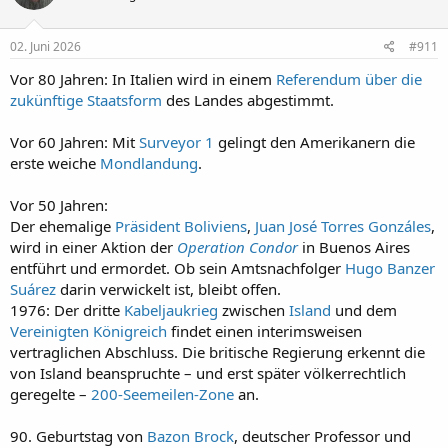
o
n
e
02. Juni 2026
#911
n
:
Vor 80 Jahren: In Italien wird in einem
Referendum über die
zukünftige Staatsform
des Landes abgestimmt.
Vor 60 Jahren: Mit
Surveyor 1
gelingt den Amerikanern die
erste weiche
Mondlandung
.
Vor 50 Jahren:
Der ehemalige
Präsident Boliviens
,
Juan José Torres Gonzáles
,
wird in einer Aktion der
Operation Condor
in Buenos Aires
entführt und ermordet. Ob sein Amtsnachfolger
Hugo Banzer
Suárez
darin verwickelt ist, bleibt offen.
1976: Der dritte
Kabeljaukrieg
zwischen
Island
und dem
Vereinigten Königreich
findet einen interimsweisen
vertraglichen Abschluss. Die britische Regierung erkennt die
von Island beanspruchte – und erst später völkerrechtlich
geregelte –
200-Seemeilen-Zone
an.
90. Geburtstag von
Bazon Brock
, deutscher Professor und