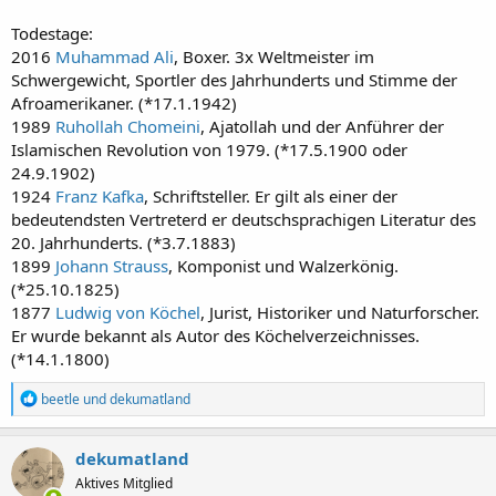
Todestage:
2016
Muhammad Ali
, Boxer. 3x Weltmeister im
Schwergewicht, Sportler des Jahrhunderts und Stimme der
Afroamerikaner. (*17.1.1942)
1989
Ruhollah Chomeini
, Ajatollah und der Anführer der
Islamischen Revolution von 1979. (*17.5.1900 oder
24.9.1902)
1924
Franz Kafka
, Schriftsteller. Er gilt als einer der
bedeutendsten Vertreterd er deutschsprachigen Literatur des
20. Jahrhunderts. (*3.7.1883)
1899
Johann Strauss
, Komponist und Walzerkönig.
(*25.10.1825)
1877
Ludwig von Köchel
, Jurist, Historiker und Naturforscher.
Er wurde bekannt als Autor des Köchelverzeichnisses.
(*14.1.1800)
R
beetle
und
dekumatland
e
a
k
dekumatland
t
Aktives Mitglied
i