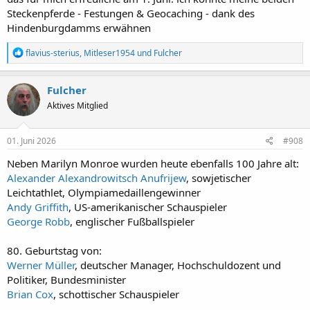
Steckenpferde - Festungen & Geocaching - dank des
Hindenburgdamms erwähnen
R
flavius-sterius
,
Mitleser1954
und
Fulcher
e
a
k
Fulcher
t
Aktives Mitglied
i
o
n
e
01. Juni 2026
#908
n
:
Neben Marilyn Monroe wurden heute ebenfalls 100 Jahre alt:
Alexander Alexandrowitsch Anufrijew
, sowjetischer
Leichtathlet, Olympiamedaillengewinner
Andy Griffith
, US-amerikanischer Schauspieler
George Robb
, englischer Fußballspieler
80. Geburtstag von:
Werner Müller
, deutscher Manager, Hochschuldozent und
Politiker, Bundesminister
Brian Cox
, schottischer Schauspieler