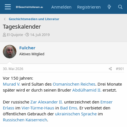
Anmelden
Registrieren
Geschichtsmedien und Literatur
Tageskalender
E
E
El Quijote
14. Juli 2019
r
r
s
s
Fulcher
t
t
Aktives Mitglied
e
e
l
l
l
l
30. Mai 2026
#901
e
t
r
a
Vor 150 Jahren:
m
Murad V.
wird Sultan des
Osmanischen Reiches
. Drei Monate
später wird er durch seinen Bruder
Abdülhamid II.
ersetzt.
Der russische
Zar Alexander II.
unterzeichnet den
Emser
Erlass
im
Vier-Türme-Haus
in
Bad Ems
. Er verbietet den
öffentlichen Gebrauch der
ukrainischen Sprache
im
Russischen Kaiserreich
.