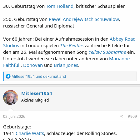
30. Geburtstag von
Tom Holland
, britischer Schauspieler
250. Geburtstag von
Pawel Andrejewitsch Schuwalow
,
russischer General und Diplomat
Vor 60 Jahren: Bei einer Aufnahmesession in den
Abbey Road
Studios
in London spielen
The Beatles
zahlreiche Effekte für
den am 26. Mai aufgenommenen Song
Yellow Submarine
ein.
Unterstützt werden sie dabei unter anderem von
Marianne
Faithfull
,
Donovan
und
Brian Jones
.
R
Mitleser1954
und
dekumatland
e
a
k
Mitleser1954
t
Aktives Mitglied
i
o
n
e
02. Juni 2026
#909
n
:
Geburtstage:
1941
Charlie Watts
, Schlagzeuger der Rolling Stones.
(+24.8.2021)