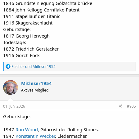
1846 Grundsteinlegung Gölzschtalbrücke
1884 John Kellogg Cornflake-Patent
1911 Stapellauf der Titanic
1916 Skagerakschlacht
Geburtstage:
1817 Georg Herwegh
Todestage:
1872 Friedrich Gerstäcker
1916 Gorch Fock
R
Fulcher
und
Mitleser1954
e
a
k
Mitleser1954
t
Aktives Mitglied
i
o
n
e
01. Juni 2026
#905
n
:
Geburtstage:
1947
Ron Wood
, Gitarrist der Rolling Stones.
1947
Konstantin Wecker
, Liedermacher.