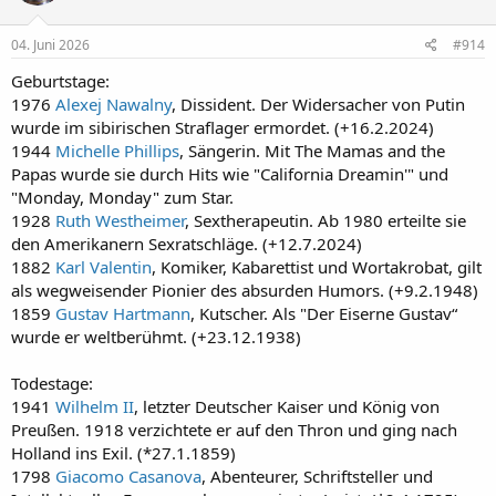
o
n
e
04. Juni 2026
#914
n
:
Geburtstage:
1976
Alexej Nawalny
, Dissident. Der Widersacher von Putin
wurde im sibirischen Straflager ermordet. (+16.2.2024)
1944
Michelle Phillips
, Sängerin. Mit The Mamas and the
Papas wurde sie durch Hits wie "California Dreamin'" und
"Monday, Monday" zum Star.
1928
Ruth Westheimer
, Sextherapeutin. Ab 1980 erteilte sie
den Amerikanern Sexratschläge. (+12.7.2024)
1882
Karl Valentin
, Komiker, Kabarettist und Wortakrobat, gilt
als wegweisender Pionier des absurden Humors. (+9.2.1948)
1859
Gustav Hartmann
, Kutscher. Als "Der Eiserne Gustav“
wurde er weltberühmt. (+23.12.1938)
Todestage:
1941
Wilhelm II
, letzter Deutscher Kaiser und König von
Preußen. 1918 verzichtete er auf den Thron und ging nach
Holland ins Exil. (*27.1.1859)
1798
Giacomo Casanova
, Abenteurer, Schriftsteller und