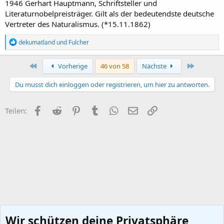
1946 Gerhart Hauptmann, Schriftsteller und
Literaturnobelpreisträger. Gilt als der bedeutendste deutsche
Vertreter des Naturalismus. (*15.11.1862)
R
dekumatland
und
Fulcher
e
a
k
Erste
Letzte
Vorherige
46 von 58
Nächste
t
i
Du musst dich einloggen oder registrieren, um hier zu antworten.
o
n
e
Facebook
Reddit
Pinterest
Tumblr
WhatsApp
E-Mail
Link
Teilen:
n
:
Wir schützen deine Privatsphäre