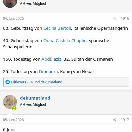
Aktives Mitglied
i
o
n
e
04. Juni 2026
#916
n
:
60. Geburtstag von
Cecilia Bartoli
, italienische Opernsängerin
40. Geburtstag von
Oona Castilla Chaplin
, spanische
Schauspielerin
150. Todestag von
Abdülaziz
, 32. Sultan der Osmanen
25. Todestag von
Dipendra
, König von Nepal
R
Mitleser1954
und
dekumatland
e
a
k
dekumatland
t
Aktives Mitglied
i
o
n
e
05. Juni 2026
#917
n
:
6.Juni: