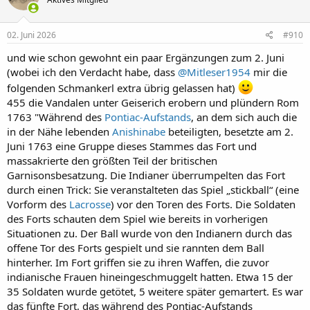
i
o
n
e
02. Juni 2026
#910
n
:
und wie schon gewohnt ein paar Ergänzungen zum 2. Juni
(wobei ich den Verdacht habe, dass
@Mitleser1954
mir die
folgenden Schmankerl extra übrig gelassen hat)
455 die Vandalen unter Geiserich erobern und plündern Rom
1763 "Während des
Pontiac-Aufstands
, an dem sich auch die
in der Nähe lebenden
Anishinabe
beteiligten, besetzte am 2.
Juni 1763 eine Gruppe dieses Stammes das Fort und
massakrierte den größten Teil der britischen
Garnisonsbesatzung. Die Indianer überrumpelten das Fort
durch einen Trick: Sie veranstalteten das Spiel „stickball“ (eine
Vorform des
Lacrosse
) vor den Toren des Forts. Die Soldaten
des Forts schauten dem Spiel wie bereits in vorherigen
Situationen zu. Der Ball wurde von den Indianern durch das
offene Tor des Forts gespielt und sie rannten dem Ball
hinterher. Im Fort griffen sie zu ihren Waffen, die zuvor
indianische Frauen hineingeschmuggelt hatten. Etwa 15 der
35 Soldaten wurde getötet, 5 weitere später gemartert. Es war
das fünfte Fort, das während des Pontiac-Aufstands