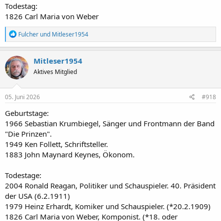
Todestag:
1826 Carl Maria von Weber
R
Fulcher
und
Mitleser1954
e
a
k
Mitleser1954
t
Aktives Mitglied
i
o
n
e
05. Juni 2026
#918
n
:
Geburtstage:
1966 Sebastian Krumbiegel, Sänger und Frontmann der Band
"Die Prinzen".
1949 Ken Follett, Schriftsteller.
1883 John Maynard Keynes, Ökonom.
Todestage:
2004 Ronald Reagan, Politiker und Schauspieler. 40. Präsident
der USA (6.2.1911)
1979 Heinz Erhardt, Komiker und Schauspieler. (*20.2.1909)
1826 Carl Maria von Weber, Komponist. (*18. oder