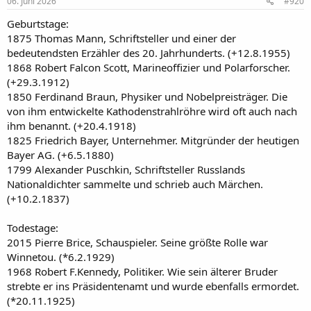
e
06. Juni 2026
#920
n
:
Geburtstage:
1875 Thomas Mann, Schriftsteller und einer der
bedeutendsten Erzähler des 20. Jahrhunderts. (+12.8.1955)
1868 Robert Falcon Scott, Marineoffizier und Polarforscher.
(+29.3.1912)
1850 Ferdinand Braun, Physiker und Nobelpreisträger. Die
von ihm entwickelte Kathodenstrahlröhre wird oft auch nach
ihm benannt. (+20.4.1918)
1825 Friedrich Bayer, Unternehmer. Mitgründer der heutigen
Bayer AG. (+6.5.1880)
1799 Alexander Puschkin, Schriftsteller Russlands
Nationaldichter sammelte und schrieb auch Märchen.
(+10.2.1837)
Todestage:
2015 Pierre Brice, Schauspieler. Seine größte Rolle war
Winnetou. (*6.2.1929)
1968 Robert F.Kennedy, Politiker. Wie sein älterer Bruder
strebte er ins Präsidentenamt und wurde ebenfalls ermordet.
(*20.11.1925)