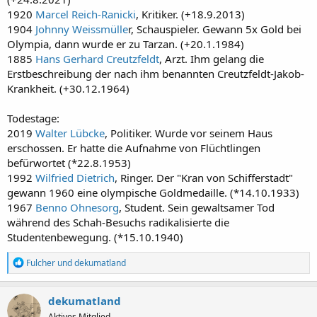
1920
Marcel Reich-Ranicki
, Kritiker. (+18.9.2013)
1904
Johnny Weissmülle
r, Schauspieler. Gewann 5x Gold bei
Olympia, dann wurde er zu Tarzan. (+20.1.1984)
1885
Hans Gerhard Creutzfeldt
, Arzt. Ihm gelang die
Erstbeschreibung der nach ihm benannten Creutzfeldt-Jakob-
Krankheit. (+30.12.1964)
Todestage:
2019
Walter Lübcke
, Politiker. Wurde vor seinem Haus
erschossen. Er hatte die Aufnahme von Flüchtlingen
befürwortet (*22.8.1953)
1992
Wilfried Dietrich
, Ringer. Der "Kran von Schifferstadt"
gewann 1960 eine olympische Goldmedaille. (*14.10.1933)
1967
Benno Ohnesorg
, Student. Sein gewaltsamer Tod
während des Schah-Besuchs radikalisierte die
Studentenbewegung. (*15.10.1940)
R
Fulcher
und
dekumatland
e
a
k
dekumatland
t
Aktives Mitglied