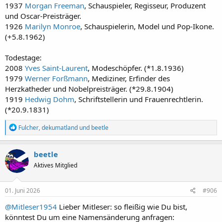
1937
Morgan Freeman
, Schauspieler, Regisseur, Produzent
und Oscar-Preisträger.
1926
Marilyn Monroe
, Schauspielerin, Model und Pop-Ikone.
(+5.8.1962)
Todestage:
2008
Yves Saint-Laurent
, Modeschöpfer. (*1.8.1936)
1979
Werner Forßmann
, Mediziner, Erfinder des
Herzkatheder und Nobelpreisträger. (*29.8.1904)
1919
Hedwig Dohm
, Schriftstellerin und Frauenrechtlerin.
(*20.9.1831)
R
Fulcher
,
dekumatland
und
beetle
e
a
k
beetle
t
Aktives Mitglied
i
o
n
e
01. Juni 2026
#906
n
:
@Mitleser1954
Lieber Mitleser: so fleißig wie Du bist,
könntest Du um eine Namensänderung anfragen: