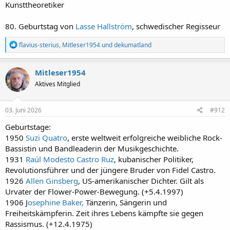
Kunsttheoretiker
80. Geburtstag von
Lasse Hallström
, schwedischer Regisseur
R
flavius-sterius
,
Mitleser1954
und
dekumatland
e
a
k
Mitleser1954
t
Aktives Mitglied
i
o
n
e
03. Juni 2026
#912
n
:
Geburtstage:
1950
Suzi Quatro
, erste weltweit erfolgreiche weibliche Rock-
Bassistin und Bandleaderin der Musikgeschichte.
1931
Raúl Modesto Castro Ruz
, kubanischer Politiker,
Revolutionsführer und der jüngere Bruder von Fidel Castro.
1926
Allen Ginsberg
, US-amerikanischer Dichter. Gilt als
Urvater der Flower-Power-Bewegung. (+5.4.1997)
1906 J
osephine Baker,
Tänzerin, Sängerin und
Freiheitskämpferin. Zeit ihres Lebens kämpfte sie gegen
Rassismus. (+12.4.1975)