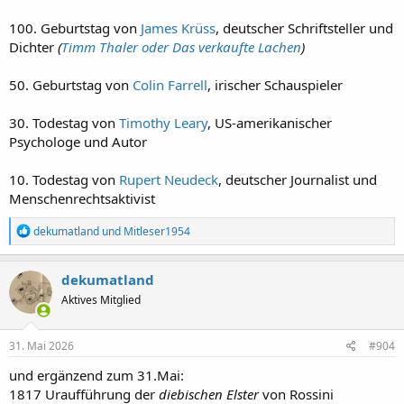
100. Geburtstag von
James Krüss
, deutscher Schriftsteller und
Dichter
(
Timm Thaler oder Das verkaufte Lachen
)
50. Geburtstag von
Colin Farrell
, irischer Schauspieler
30. Todestag von
Timothy Leary
, US-amerikanischer
Psychologe und Autor
10. Todestag von
Rupert Neudeck
, deutscher Journalist und
Menschenrechtsaktivist
R
dekumatland
und
Mitleser1954
e
a
k
dekumatland
t
Aktives Mitglied
i
o
n
e
31. Mai 2026
#904
n
:
und ergänzend zum 31.Mai:
1817 Uraufführung der
diebischen Elster
von Rossini