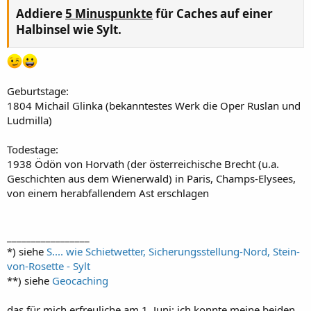
Addiere
5 Minuspunkte
für Caches auf einer
Halbinsel wie Sylt.​
Geburtstage:
1804 Michail Glinka (bekanntestes Werk die Oper Ruslan und
Ludmilla)
Todestage:
1938 Ödön von Horvath (der österreichische Brecht (u.a.
Geschichten aus dem Wienerwald) in Paris, Champs-Elysees,
von einem herabfallendem Ast erschlagen
_________________
*) siehe
S.... wie Schietwetter, Sicherungsstellung-Nord, Stein-
von-Rosette - Sylt
**) siehe
Geocaching
das für mich erfreuliche am 1. Juni: ich konnte meine beiden