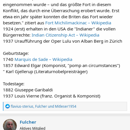
eingenommen wurde – und das größte Fort in diesem
Konflikt, das durch eine Überraschung erobert wurde. Erst
etwa ein Jahr später konnten die Briten das Fort wieder
besetzen." zitiert aus
Fort Michilimackinac – Wikipedia
1924 (erst) erhalten in den USA die "Indianer" die vollen
Bürgerrechte:
Indian Citizenship Act – Wikipedia
1937 Uraufführung der Oper Lulu von Alban Berg in Zürich
Geburtstage:
1740
Marquis de Sade – Wikipedia
1857 Edward Elgar (Komponist, "pomp an circumstances")
" Karl Gjellerup (Literaturnobelpreisträger)
Todestage:
1882 Giuseppe Garibaldi
1937 Louis Vierne (franz. Organist & Komponist)
R
flavius-sterius
,
Fulcher
und
Mitleser1954
e
a
k
Fulcher
t
Aktives Mitglied
i