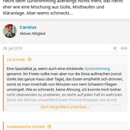
riecht beim Surströmming allerdings nichts mehr, das riecht
eher wie eine Mischung aus Gülle, Misthaufen und
Kläranlage. Aber wems schmeckt...
Carolus
Aktives Mitglied
28. Juli 2010
#49
Lili schrieb:
Eine Spezialität ja, wenn auch eine stinkende,
Surströmming
genannt. Im Freien sollte man aber nur die Dose aufmachen (sonst
stinkt das ganze Haus über Tage), das Essen empfiehlt sich drinnen,
sonst ist man innerhalb von Minuten von nem Schwarm Fliegen
umzingelt. Wie es schmeckt, keine Ahnung, ich konnte mich bisher
nicht überwinden zu probieren, es riecht auf jeden Fall im wahrsten
Sinne des Wortes umwerfend (mein Freund hingegen isst es mit
Genuss). Eine ähnliche Sitte stinkenden, verrotteten Fisch zu essen
Zum Vergrößern anklicken....
gibt es übrigens auch auf Island.
Die Herstellung läuft ähnlich zur Garumherstellung ab. Der Fisch
wird in Salzlake eingelegt und vom Frühjahr bis Ende August in
Amalaswintha schrieb: