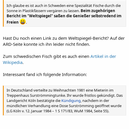
offenen Gefäßen in der Sonne fermentiert. Dabei zersetzt sich der
Ich glaube es ist auch in Schweden eine Spezialität Fische durch die
Fisch allerdings nicht (Schweden hat auch weniger Sonnenstunden,
Sonne in Plastikfässern vergären zu lassen.
Beim zugehörigen
evtl. liegts daran), sondern bleibt am Stück und wird auch als
Bericht im "Weltspiegel" saßen die Genießer selbstredend im
solches gegessen. Nach Fisch riecht beim Surströmming allerdings
nichts mehr, das riecht eher wie eine Mischung aus Gülle,
Freien
.
Misthaufen und Kläranlage. Aber wems schmeckt...
Hast Du noch einen Link zu dem Weltspiegel-Bericht? Auf der
ARD-Seite konnte ich ihn leider nicht finden.
Zum schwedischen Fisch gibt es auch einen
Artikel in der
Wikipedia
.
Interessant fand ich folgende Information:
In Deutschland verteilte zu Weihnachten 1981 eine Mieterin im
Treppenhaus Surströmmingtunke. Ihr wurde fristlos gekündigt. Das
Landgericht Köln bestätigte die
Kündigung
, nachdem in der
mündlichen Verhandlung eine Dose Surströmming geöffnet wurde
(LG Köln v. 12. Januar 1984 – 1 S 171/83, WuM 1984, Seite 55).