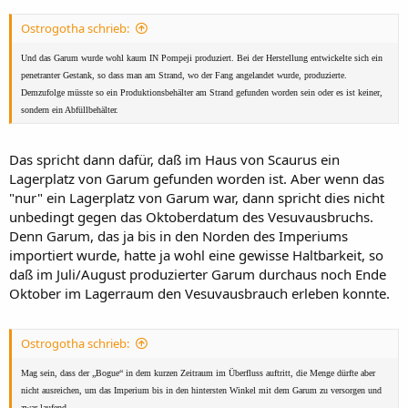
Ostrogotha schrieb:
Und das Garum wurde wohl kaum IN Pompeji produziert. Bei der Herstellung entwickelte sich ein
penetranter Gestank, so dass man am Strand, wo der Fang angelandet wurde, produzierte.
Demzufolge müsste so ein Produktionsbehälter am Strand gefunden worden sein oder es ist keiner,
sondern ein Abfüllbehälter.
Das spricht dann dafür, daß im Haus von Scaurus ein
Lagerplatz von Garum gefunden worden ist. Aber wenn das
"nur" ein Lagerplatz von Garum war, dann spricht dies nicht
unbedingt gegen das Oktoberdatum des Vesuvausbruchs.
Denn Garum, das ja bis in den Norden des Imperiums
importiert wurde, hatte ja wohl eine gewisse Haltbarkeit, so
daß im Juli/August produzierter Garum durchaus noch Ende
Oktober im Lagerraum den Vesuvausbrauch erleben konnte.
Ostrogotha schrieb:
Mag sein, dass der „Bogue“ in dem kurzen Zeitraum im Überfluss auftritt, die Menge dürfte aber
nicht ausreichen, um das Imperium bis in den hintersten Winkel mit dem Garum zu versorgen und
zwar laufend.