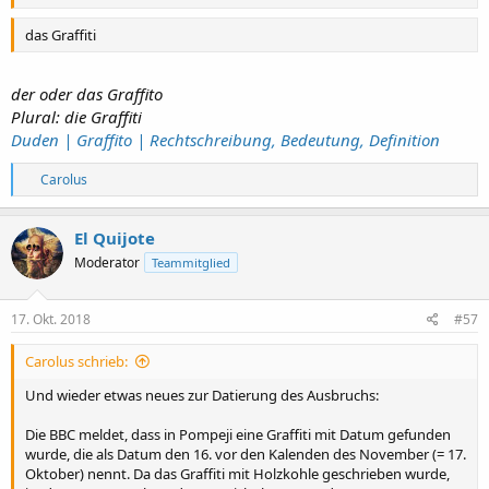
das Graffiti
der oder das Graffito
Plural: die Graffiti
Duden | Graffito | Rechtschreibung, Bedeutung, Definition
R
Carolus
e
a
k
El Quijote
t
Moderator
Teammitglied
i
o
n
e
17. Okt. 2018
#57
n
:
Carolus schrieb:
Und wieder etwas neues zur Datierung des Ausbruchs:
Die BBC meldet, dass in Pompeji eine Graffiti mit Datum gefunden
wurde, die als Datum den 16. vor den Kalenden des November (= 17.
Oktober) nennt. Da das Graffiti mit Holzkohle geschrieben wurde,