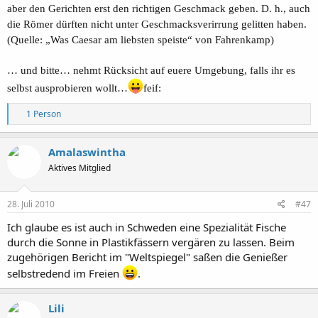
aber den Gerichten erst den richtigen Geschmack geben. D. h., auch
die Römer dürften nicht unter Geschmacksverirrung gelitten haben.
(Quelle: „Was Caesar am liebsten speiste“ von Fahrenkamp)
… und bitte… nehmt Rücksicht auf euere Umgebung, falls ihr es
selbst ausprobieren wollt…
feif:
R
1 Person
e
a
k
Amalaswintha
t
Aktives Mitglied
i
o
n
e
28. Juli 2010
#47
n
:
Ich glaube es ist auch in Schweden eine Spezialität Fische
durch die Sonne in Plastikfässern vergären zu lassen. Beim
zugehörigen Bericht im "Weltspiegel" saßen die Genießer
selbstredend im Freien
.
Lili