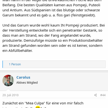
Beifang. Die besten Qualitäten kamen aus Pompeji, Puteoli
und Antium. Aus Südspanien ist das blutige oder schwarze
Garum bekannt und es gab u. a. flos gari (feinstgesiebt).
Und das Garum wurde wohl kaum IN Pompeji produziert. Bei
der Herstellung entwickelte sich ein penetranter Gestank, so
dass man am Strand, wo der Fang angelandet wurde,
produzierte. Demzufolge müsste so ein Produktionsbehälter
am Strand gefunden worden sein oder es ist keiner, sondern
ein Abfüllbehälter.
R
1 Person
e
a
k
Carolus
t
Aktives Mitglied
i
o
n
e
20. Juli 2010
#44
n
:
Zunächst ein "Mea Culpa" für eine von mir falsch