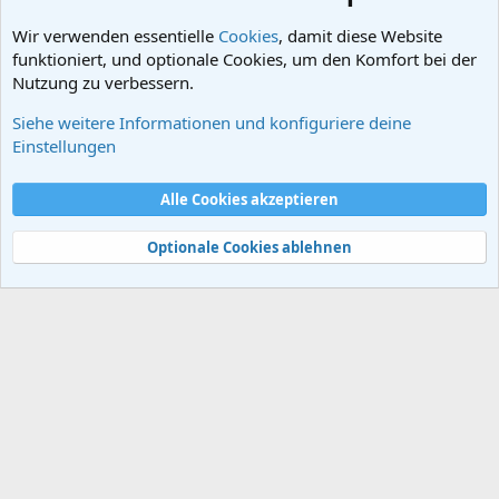
Wir verwenden essentielle
Cookies
, damit diese Website
funktioniert, und optionale Cookies, um den Komfort bei der
Nutzung zu verbessern.
Siehe weitere Informationen und konfiguriere deine
Das Römische Reich
Einstellungen
Cookies
Alle Cookies akzeptieren
Kontakt
Nutzungsbedingungen
Datenschutz
Hilfe und Impressum
Start
R
S
Optionale Cookies ablehnen
S
®
Community platform by XenForo
© 2010-2024 XenForo Ltd.