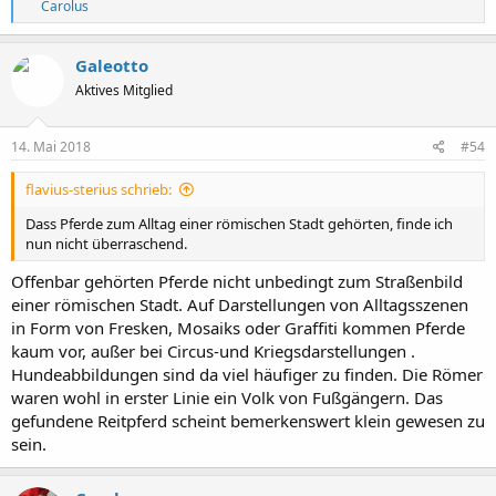
R
Carolus
e
a
k
Galeotto
t
Aktives Mitglied
i
o
n
e
14. Mai 2018
#54
n
:
flavius-sterius schrieb:
Dass Pferde zum Alltag einer römischen Stadt gehörten, finde ich
nun nicht überraschend.
Offenbar gehörten Pferde nicht unbedingt zum Straßenbild
einer römischen Stadt. Auf Darstellungen von Alltagsszenen
in Form von Fresken, Mosaiks oder Graffiti kommen Pferde
kaum vor, außer bei Circus-und Kriegsdarstellungen .
Hundeabbildungen sind da viel häufiger zu finden. Die Römer
waren wohl in erster Linie ein Volk von Fußgängern. Das
gefundene Reitpferd scheint bemerkenswert klein gewesen zu
sein.