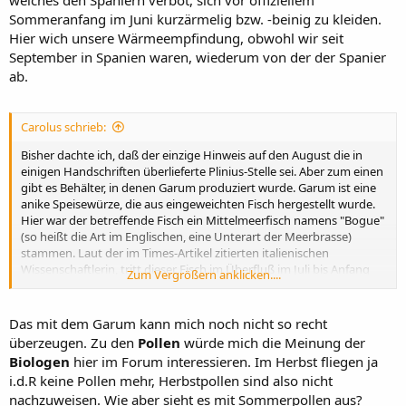
welches den Spaniern verbot, sich vor offiziellem
Sommeranfang im Juni kurzärmelig bzw. -beinig zu kleiden.
Hier wich unsere Wärmeempfindung, obwohl wir seit
September in Spanien waren, wiederum von der der Spanier
ab.
Carolus schrieb:
Bisher dachte ich, daß der einzige Hinweis auf den August die in
einigen Handschriften überlieferte Plinius-Stelle sei. Aber zum einen
gibt es Behälter, in denen Garum produziert wurde. Garum ist eine
anike Speisewürze, die aus eingeweichten Fisch hergestellt wurde.
Hier war der betreffende Fisch ein Mittelmeerfisch namens "Bogue"
(so heißt die Art im Englischen, eine Unterart der Meerbrasse)
stammen. Laut der im Times-Artikel zitierten italienischen
Wissenschaftlerin, tritt dieser Fisch im Überfluß im Juli bis Anfang
Zum Vergrößern anklicken....
August auf. Da für die Garumherstellung ein Zeitraum von einem
Monat empfohlen wird, würde man den Eruptionszeitraum von
Ende August bis Anfang September spätestens datieren können.
Das mit dem Garum kann mich noch nicht so recht
Darüberhinaus hat man Pollen von 350 Sommerpflanzen gefunden.
überzeugen. Zu den
Pollen
würde mich die Meinung der
Biologen
hier im Forum interessieren. Im Herbst fliegen ja
i.d.R keine Pollen mehr, Herbstpollen sind also nicht
nachzuweisen. Wie aber sieht es mit Sommerpollen aus?