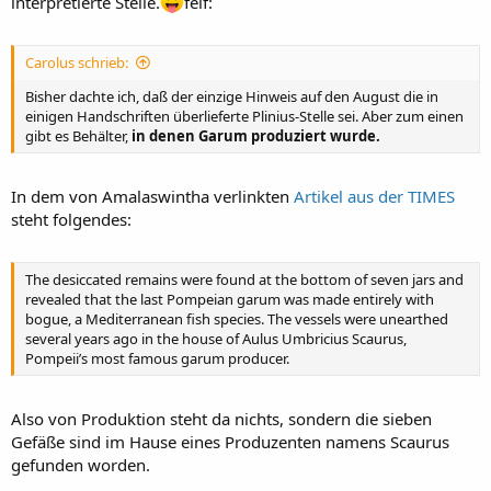
interpretierte Stelle.
feif:
Carolus schrieb:
Bisher dachte ich, daß der einzige Hinweis auf den August die in
einigen Handschriften überlieferte Plinius-Stelle sei. Aber zum einen
gibt es Behälter,
in denen Garum produziert wurde.
In dem von Amalaswintha verlinkten
Artikel aus der TIMES
steht folgendes:
The desiccated remains were found at the bottom of seven jars and
revealed that the last Pompeian garum was made entirely with
bogue, a Mediterranean fish species. The vessels were unearthed
several years ago in the house of Aulus Umbricius Scaurus,
Pompeii’s most famous garum producer.
Also von Produktion steht da nichts, sondern die sieben
Gefäße sind im Hause eines Produzenten namens Scaurus
gefunden worden.