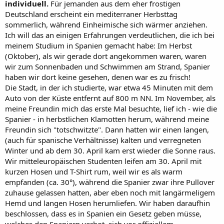
individuell.
Für jemanden aus dem eher frostigen
Deutschland erscheint ein mediterraner Herbsttag
sommerlich, während Einheimische sich wärmer anziehen.
Ich will das an einigen Erfahrungen verdeutlichen, die ich bei
meinem Studium in Spanien gemacht habe: Im Herbst
(Oktober), als wir gerade dort angekommen waren, waren
wir zum Sonnenbaden und Schwimmen am Strand, Spanier
haben wir dort keine gesehen, denen war es zu frisch!
Die Stadt, in der ich studierte, war etwa 45 Minuten mit dem
Auto von der Küste entfernt auf 800 m NN. Im November, als
meine Freundin mich das erste Mal besuchte, lief ich - wie die
Spanier - in herbstlichen Klamotten herum, während meine
Freundin sich "totschwitzte". Dann hatten wir einen langen,
(auch für spanische Verhältnisse) kalten und verregneten
Winter und ab dem 30. April kam erst wieder die Sonne raus.
Wir mitteleuropäischen Studenten leifen am 30. April mit
kurzen Hosen und T-Shirt rum, weil wir es als warm
empfanden (ca. 30°), während die Spanier zwar ihre Pullover
zuhause gelassen hatten, aber eben noch mit langärmeligem
Hemd und langen Hosen herumliefen. Wir haben daraufhin
beschlossen, dass es in Spanien ein Gesetz geben müsse,