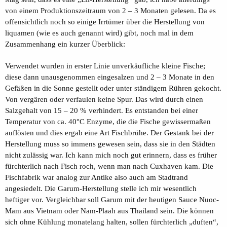
von einem Produktionszeitraum von 2 – 3 Monaten gelesen. Da es
offensichtlich noch so einige Irrtümer über die Herstellung von
liquamen (wie es auch genannt wird) gibt, noch mal in dem
Zusammenhang ein kurzer Überblick:
Verwendet wurden in erster Linie unverkäufliche kleine Fische;
diese dann unausgenommen eingesalzen und 2 – 3 Monate in den
Gefäßen in die Sonne gestellt oder unter ständigem Rühren gekocht.
Von vergären oder verfaulen keine Spur. Das wird durch einen
Salzgehalt von 15 – 20 % verhindert. Es entstanden bei einer
Temperatur von ca. 40°C Enzyme, die die Fische gewissermaßen
auflösten und dies ergab eine Art Fischbrühe. Der Gestank bei der
Herstellung muss so immens gewesen sein, dass sie in den Städten
nicht zulässig war. Ich kann mich noch gut erinnern, dass es früher
fürchterlich nach Fisch roch, wenn man nach Cuxhaven kam. Die
Fischfabrik war analog zur Antike also auch am Stadtrand
angesiedelt. Die Garum-Herstellung stelle ich mir wesentlich
heftiger vor. Vergleichbar soll Garum mit der heutigen Sauce Nuoc-
Mam aus Vietnam oder Nam-Plaah aus Thailand sein. Die können
sich ohne Kühlung monatelang halten, sollen fürchterlich „duften“,