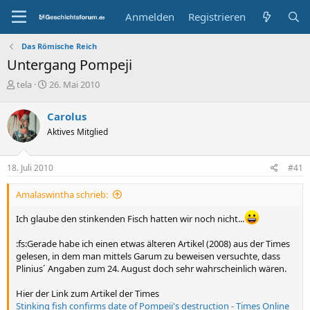
Anmelden
Registrieren
Das Römische Reich
Untergang Pompeji
E
E
tela
26. Mai 2010
r
r
s
s
Carolus
t
t
Aktives Mitglied
e
e
l
l
l
l
18. Juli 2010
#41
e
t
r
a
Amalaswintha schrieb:
m
Ich glaube den stinkenden Fisch hatten wir noch nicht...
:fs:Gerade habe ich einen etwas älteren Artikel (2008) aus der Times
gelesen, in dem man mittels Garum zu beweisen versuchte, dass
Plinius´ Angaben zum 24. August doch sehr wahrscheinlich wären.
Hier der Link zum Artikel der Times
Stinking fish confirms date of Pompeii's destruction - Times Online