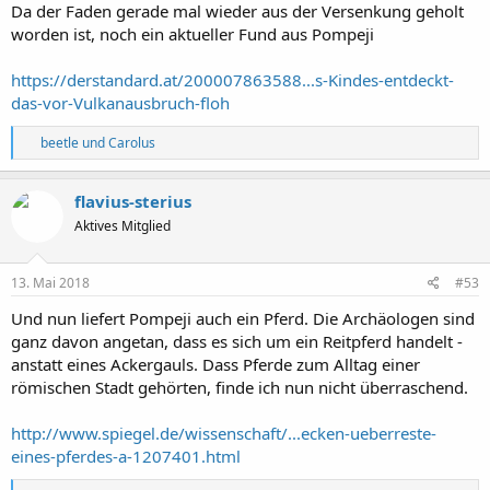
:
Da der Faden gerade mal wieder aus der Versenkung geholt
worden ist, noch ein aktueller Fund aus Pompeji
https://derstandard.at/200007863588...s-Kindes-entdeckt-
das-vor-Vulkanausbruch-floh
R
beetle
und
Carolus
e
a
k
flavius-sterius
t
Aktives Mitglied
i
o
n
e
13. Mai 2018
#53
n
:
Und nun liefert Pompeji auch ein Pferd. Die Archäologen sind
ganz davon angetan, dass es sich um ein Reitpferd handelt -
anstatt eines Ackergauls. Dass Pferde zum Alltag einer
römischen Stadt gehörten, finde ich nun nicht überraschend.
http://www.spiegel.de/wissenschaft/...ecken-ueberreste-
eines-pferdes-a-1207401.html