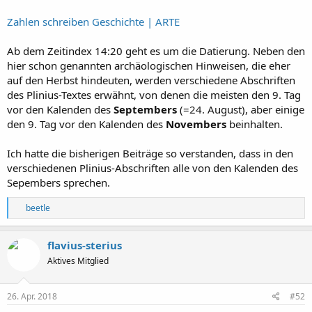
Zahlen schreiben Geschichte | ARTE
Ab dem Zeitindex 14:20 geht es um die Datierung. Neben den
hier schon genannten archäologischen Hinweisen, die eher
auf den Herbst hindeuten, werden verschiedene Abschriften
des Plinius-Textes erwähnt, von denen die meisten den 9. Tag
vor den Kalenden des
Septembers
(=24. August), aber einige
den 9. Tag vor den Kalenden des
Novembers
beinhalten.
Ich hatte die bisherigen Beiträge so verstanden, dass in den
verschiedenen Plinius-Abschriften alle von den Kalenden des
Sepembers sprechen.
R
beetle
e
a
k
flavius-sterius
t
Aktives Mitglied
i
o
n
e
26. Apr. 2018
#52
n