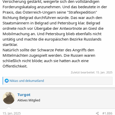
Versicherung gestärkt, weigerte sich den vollständigen
Forderungskatalog anzunehmen. Und das bedeutete in der
Praxis, das Österreich-Ungarn seine "Strafexpedition"
Richtung Belgrad durchführen würde. Das war auch den
Staatsmännern in Belgrad und Petersburg klar. Belgrad
ordnete noch vor Übergabe der Antwortnote an Giesl die
Mobilmachung an. Und Petersburg blieb ebenfalls nicht
untätig und machte die europäischen Bezirke Russlands
startklar.
Natürlich sollte der Schwarze Peter des Angriffs den
Mittelmächten zugespielt werden. Die Russen waren
schließlich nicht blöde; auch sie hatten auch eine
Öffentlichkeit.
Zuletzt bearbeitet:
15. Jan. 2025
R
Nikias
und
dekumatland
e
a
k
Turgot
t
Aktives Mitglied
i
o
n
e
15. Jan. 2025
#1.886