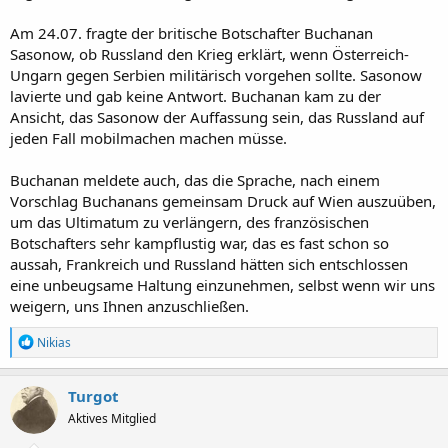
Am 24.07. fragte der britische Botschafter Buchanan
Sasonow, ob Russland den Krieg erklärt, wenn Österreich-
Ungarn gegen Serbien militärisch vorgehen sollte. Sasonow
lavierte und gab keine Antwort. Buchanan kam zu der
Ansicht, das Sasonow der Auffassung sein, das Russland auf
jeden Fall mobilmachen machen müsse.
Buchanan meldete auch, das die Sprache, nach einem
Vorschlag Buchanans gemeinsam Druck auf Wien auszuüben,
um das Ultimatum zu verlängern, des französischen
Botschafters sehr kampflustig war, das es fast schon so
aussah, Frankreich und Russland hätten sich entschlossen
eine unbeugsame Haltung einzunehmen, selbst wenn wir uns
weigern, uns Ihnen anzuschließen.
R
Nikias
e
a
k
Turgot
t
Aktives Mitglied
i
o