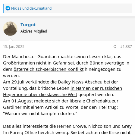
R
Nikias
und
dekumatland
e
a
k
Turgot
t
Aktives Mitglied
i
o
n
e
15. Jan. 2025
#1.887
n
:
Der Manchester Guardian machte seinen Lesern klar, das
Großbritannien nicht in Gefahr sei, durch Bündnisverträge in
dem
österreichisch-serbischen Konflikt
hineingezogen zu
werden.
Am 29.Juli verkündete die Dailey News Abscheu bei der
Vorstellung, das britische Leben
in Namen der russischen
Hegemonie über die slawische Welt
geopfert werden.
Am 01.August meldete sich der liberale Chefredaktueur
Gardiner mit einem Artikel zu Worte, der den Titel trug:
"Warum wir nicht kämpfen dürfen."
Das alles interessierte die Herren Crowe, Nichcolson und Grey
Im Foreig Office herzlich wenig. Sie betrachten die Krise nicht