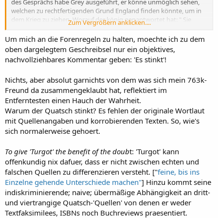
des Gesprächs habe Grey ausgeführt, er könne unmöglich sehen,
welchen zu rechtfertigenden Grund England finden könnte, um in
dem Krieg zu ziehen. Worauf der könig genantwortet hat: " Sie
Zum Vergrößern anklicken....
müssen einen Grund finden, Grey. Deutschland würde, wenn
England sich nicht am Krieg beteilige mit Frankreich aufräumen
Um mich an die Forenregeln zu halten, moechte ich zu dem
und, nachdem es Europa erledigt hätte, dieses Land [England]
oben dargelegtem Geschreibsel nur ein objektives,
vollständig dominieren. Deshalb sei es absolut notwendig, einen
nachvollziehbares Kommentar geben: 'Es stinkt'!
Grund zu finden, um sofort in den Krieg einzutreten."
Nichts, aber absolut garnichts von dem was sich mein 763k-
Dies geht us einen Dokument hervor, welches Adrian Graves, der
Freund da zusammengeklaubt hat, reflektiert im
Urgroßneffe von Sir Edward Grey publizieren ließ. Das
maschinengeschriebene Blatt protokolliert ein Gespräch zwischen
Entferntesten einen Hauch der Wahrheit.
Graves und König Georg V. vom 08.Oktober 1933. Der König hatte
Warum der Quatsch stinkt? Es fehlen der originale Wortlaut
Graves zu sich gebeten, um diesen zu dem Tod von Sir Edward zu
mit Quellenangaben und korrobierenden Texten. So, wie's
kondolieren.
sich normalerweise gehoert.
Diese Dokument wurde am 26.Juli 2014 vom Dailey Telegraph
To give 'Turgot' the benefit of the doub
t: 'Turgot' kann
publiziert.
offenkundig nix dafuer, dass er nicht zwischen echten und
falschen Quellen zu differenzieren versteht. ["
feine, bis ins
Einzelne gehende Unterschiede machen"
] Hinzu kommt seine
indiskriminierende; naive; übermäßige Abhängigkeit an dritt-
und viertrangige Quatsch-'Quellen' von denen er weder
Textfaksimilees, ISBNs noch Buchreviews praesentiert.