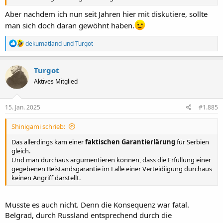
Aber nachdem ich nun seit Jahren hier mit diskutiere, sollte
man sich doch daran gewöhnt haben.
R
dekumatland
und
Turgot
e
a
k
Turgot
t
Aktives Mitglied
i
o
n
e
15. Jan. 2025
#1.885
n
:
Shinigami schrieb:
Das allerdings kam einer
faktischen Garantierlärung
für Serbien
gleich.
Und man durchaus argumentieren können, dass die Erfüllung einer
gegebenen Beistandsgarantie im Falle einer Verteidiigung durchaus
keinen Angriff darstellt.
Musste es auch nicht. Denn die Konsequenz war fatal.
Belgrad, durch Russland entsprechend durch die