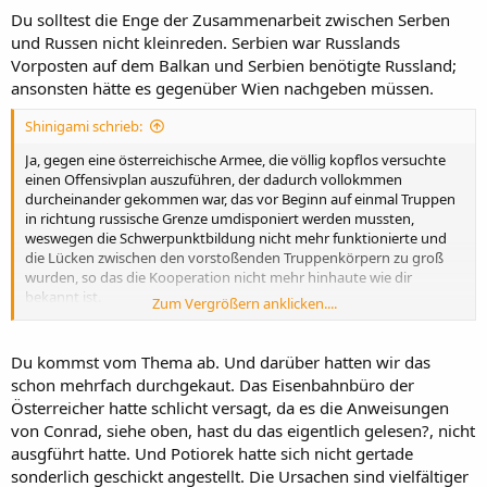
Du solltest die Enge der Zusammenarbeit zwischen Serben
und Russen nicht kleinreden. Serbien war Russlands
Vorposten auf dem Balkan und Serbien benötigte Russland;
ansonsten hätte es gegenüber Wien nachgeben müssen.
Shinigami schrieb:
Ja, gegen eine österreichische Armee, die völlig kopflos versuchte
einen Offensivplan auszuführen, der dadurch vollokmmen
durcheinander gekommen war, das vor Beginn auf einmal Truppen
in richtung russische Grenze umdisponiert werden mussten,
weswegen die Schwerpunktbildung nicht mehr funktionierte und
die Lücken zwischen den vorstoßenden Truppenkörpern zu groß
wurden, so das die Kooperation nicht mehr hinhaute wie dir
bekannt ist.
Zum Vergrößern anklicken....
Wie wäre das aber ausgegangen, hätten keine Truppen nach
Norden umdisponiert werden müssen und hätten die Österreicher
tatsächlich mit allem, was sie hatten losschlagen können?
Du kommst vom Thema ab. Und darüber hatten wir das
schon mehrfach durchgekaut. Das Eisenbahnbüro der
Österreicher hatte schlicht versagt, da es die Anweisungen
von Conrad, siehe oben, hast du das eigentlich gelesen?, nicht
ausgführt hatte. Und Potiorek hatte sich nicht gertade
sonderlich geschickt angestellt. Die Ursachen sind vielfältiger