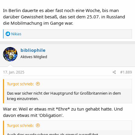
In Berlin dauerte es aber fast noch eine Woche, bis man
darüber Gewissheit besaß, das seit dem 25.07. in Russland
die Mobilmachung im Gange war.
R
Nikias
e
a
k
bibliophile
t
Aktives Mitglied
i
o
n
e
17. Jan. 2025
#1.889
n
:
Turgot schrieb:
Das war sicher nicht der Hauptgrund für Großbritannien in dem
krieg einzutreten.
War er. Weil er etwas mit *Ehre* zu tun gehabt hatte. Und
davon etwas mit 'Obligation'.
Turgot schrieb:
Auch dies wurde schon mehr als einmal ausgeführt.