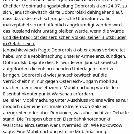
Chef der Mobimachungsabteilung Dobrorolski am 24.07. zu
sich. Januschkewitsch klärte Dobrorolski dahingehend auf,
dass das österreichisch-ungarische Ultimatum völlig
inakzeptabel sei und öffentlich angekümdigt werden wird,
d
as Russland nicht untätig bleiben werde, wenn die Würde
und die Integrität des serbischen Volkes, seiner Blutsbrüder,
in Gefahr seien.
Januschkewitsch fragte Dobrorolski ob er etwas vorbereitet
habe, um die Mobilmachung unserer Armee anzukündigen.
Dobrorolski bejahte dies. Er wurde von Januschkewitsch
aufgefordert die entsprechenden Unterlagen sofort zu
bringen. Dobrorolski wies Januschkewitsch auf die
Verrückheit hin, nur gegen Österreich-Ungarn mobil zu
machen, denn eine effiziente Mobilmachung würde den
Eisenbahnknotenpunkt Warschau erfordern.
Bei einer Mobilmachung unter Auschluss Polens wäre es nur
möglich über einen schmalen Streifen von Galizien
anzugreifen oder über Rumänien, was aber nicht zur Debatte
stand. Die Truppen über den Eisenbahnknotenpunkt
Warschau einzusetzen war unvermiedlich. Wie Kokowzow
sagte: Eine Mobilmachung ist eine Mobilmachung.