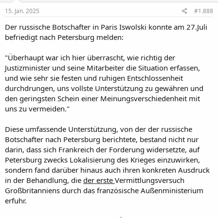
n
e
15. Jan. 2025
#1.888
n
:
Der russische Botschafter in Paris Iswolski konnte am 27.Juli
befriedigt nach Petersburg melden:
"Überhaupt war ich hier überrascht, wie richtig der
Justizminister und seine Mitarbeiter die Situation erfassen,
und wie sehr sie festen und ruhigen Entschlossenheit
durchdrungen, uns vollste Unterstützung zu gewähren und
den geringsten Schein einer Meinungsverschiedenheit mit
uns zu vermeiden."
Diese umfassende Unterstützung, von der der russische
Botschafter nach Petersburg berichtete, bestand nicht nur
darin, dass sich Frankreich der Forderung widersetzte, auf
Petersburg zwecks Lokalisierung des Krieges einzuwirken,
sondern fand darüber hinaus auch ihren konkreten Ausdruck
in der Behandlung, die
der erste
Vermittlungsversuch
Großbritanniens durch das französische Außenministerium
erfuhr.