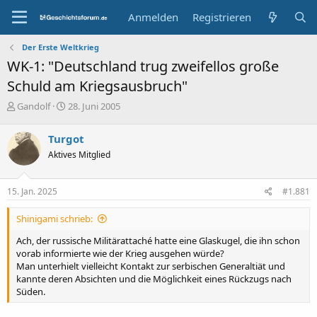
Anmelden
Registrieren
Der Erste Weltkrieg
WK-1: "Deutschland trug zweifellos große
Schuld am Kriegsausbruch"
E
E
Gandolf
28. Juni 2005
r
r
s
s
Turgot
t
t
Aktives Mitglied
e
e
l
l
l
l
15. Jan. 2025
#1.881
e
t
r
a
Shinigami schrieb:
m
Ach, der russische Militärattaché hatte eine Glaskugel, die ihn schon
vorab informierte wie der Krieg ausgehen würde?
Man unterhielt vielleicht Kontakt zur serbischen Generaltiät und
kannte deren Absichten und die Möglichkeit eines Rückzugs nach
Süden.