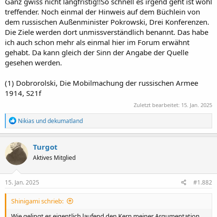
Ganz gwiss nicht langfristig!!So schnell es irgend geht ist wohl
treffender. Noch einmal der Hinweis auf dem Büchlein von
dem russischen Außenminister Pokrowski, Drei Konferenzen.
Die Ziele werden dort unmissverständlich benannt. Das habe
ich auch schon mehr als einmal hier im Forum erwähnt
gehabt. Da kann gleich der Sinn der Angabe der Quelle
gesehen werden.
(1) Dobrorolski, Die Mobilmachung der russischen Armee
1914, S21f
Zuletzt bearbeitet:
15. Jan. 2025
R
Nikias
und
dekumatland
e
a
k
Turgot
t
Aktives Mitglied
i
o
n
e
15. Jan. 2025
#1.882
n
:
Shinigami schrieb:
Wie gelingt es eigentlich laufend den Kern meiner Argumentation