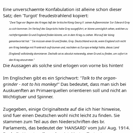
Eine unverschaemte Konfabulation ist alleine schon dieser
Satz; den 'Turgot' freudestrahlend kopiert:
"Zwei Tage vor Beginn des Krieges ließ der britische König Georg V. seinen Außenminister Sor Edward Grey
zu sich kommen. Im Verlauf des Gesprächs habe Grey ausgeführt, er könne unmöglich sehen, welchen zu
rechtfertigenden Grund England finden könnte, um in dem Krieg zu ziehen. Worauf der könig
genantwortet hat: " Sie müssen einen Grund finden, Grey. Deutschland würde, wenn England sich nicht
am Krieg beteilige mit Frankreich aufräumen und, nachdem es Europa erledigt hätte, dieses Land
[England] vollständig dominieren. Deshalb sei es absolut notwendig, einen Grund zu finden, um sofort in
den Krieg einzutreten."
Die Aussagen als solche sind erlogen von vorne bis hinten!
Im Englischen gibt es ein Sprichwort:
"Talk to the organ-
grinder - not to his monkey!"
Das bedeutet, dass man sich bei
Auskuenften an Primaerquellen orientieren soll und nicht an
Wichtigtuer und Spinner.
Zugegeben, einige Originaltexte auf die ich hier hinweise,
sind fuer einen Deutschen wohl nicht leicht zu finden. Sie
stammen zum Teil aus den Niederschriften des br.
Parlaments, das bedeutet der 'HANSARD' vom Juli/ Aug. 1914.