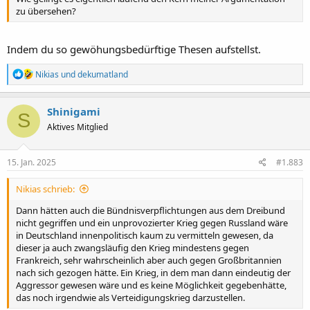
zu übersehen?
Indem du so gewöhungsbedürftige Thesen aufstellst.
R
Nikias
und
dekumatland
e
a
k
Shinigami
S
t
Aktives Mitglied
i
o
n
e
15. Jan. 2025
#1.883
n
:
Nikias schrieb:
Dann hätten auch die Bündnisverpflichtungen aus dem Dreibund
nicht gegriffen und ein unprovozierter Krieg gegen Russland wäre
in Deutschland innenpolitisch kaum zu vermitteln gewesen, da
dieser ja auch zwangsläufig den Krieg mindestens gegen
Frankreich, sehr wahrscheinlich aber auch gegen Großbritannien
nach sich gezogen hätte. Ein Krieg, in dem man dann eindeutig der
Aggressor gewesen wäre und es keine Möglichkeit gegebenhätte,
das noch irgendwie als Verteidigungskrieg darzustellen.