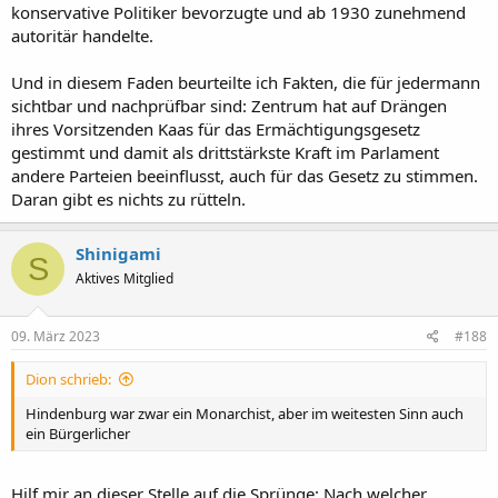
konservative Politiker bevorzugte und ab 1930 zunehmend
autoritär handelte.
Und in diesem Faden beurteilte ich Fakten, die für jedermann
sichtbar und nachprüfbar sind: Zentrum hat auf Drängen
ihres Vorsitzenden Kaas für das Ermächtigungsgesetz
gestimmt und damit als drittstärkste Kraft im Parlament
andere Parteien beeinflusst, auch für das Gesetz zu stimmen.
Daran gibt es nichts zu rütteln.
Shinigami
S
Aktives Mitglied
09. März 2023
#188
Dion schrieb:
Hindenburg war zwar ein Monarchist, aber im weitesten Sinn auch
ein Bürgerlicher
Hilf mir an dieser Stelle auf die Sprünge: Nach welcher