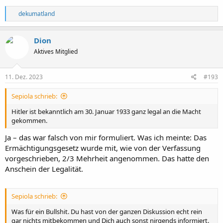
R
dekumatland
e
a
k
Dion
t
Aktives Mitglied
i
o
n
e
11. Dez. 2023
#193
n
:
Sepiola schrieb:
Hitler ist bekanntlich am 30. Januar 1933 ganz legal an die Macht
gekommen.
Ja – das war falsch von mir formuliert. Was ich meinte: Das
Ermächtigungsgesetz wurde mit, wie von der Verfassung
vorgeschrieben, 2/3 Mehrheit angenommen. Das hatte den
Anschein der Legalität.
Sepiola schrieb:
Was für ein Bullshit. Du hast von der ganzen Diskussion echt rein
gar nichts mitbekommen und Dich auch sonst nirgends informiert.