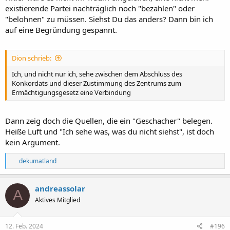
existierende Partei nachträglich noch "bezahlen" oder
"belohnen" zu müssen. Siehst Du das anders? Dann bin ich
auf eine Begründung gespannt.
Dion schrieb:
Ich, und nicht nur ich, sehe zwischen dem Abschluss des
Konkordats und dieser Zustimmung des Zentrums zum
Ermächtigungsgesetz eine Verbindung
Dann zeig doch die Quellen, die ein "Geschacher" belegen.
Heiße Luft und "Ich sehe was, was du nicht siehst", ist doch
kein Argument.
R
dekumatland
e
a
k
andreassolar
A
t
Aktives Mitglied
i
o
n
e
12. Feb. 2024
#196