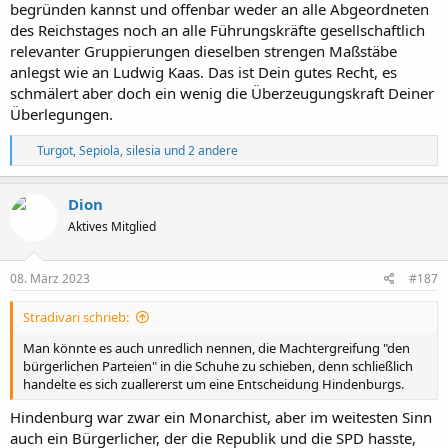
begründen kannst und offenbar weder an alle Abgeordneten
des Reichstages noch an alle Führungskräfte gesellschaftlich
relevanter Gruppierungen dieselben strengen Maßstäbe
anlegst wie an Ludwig Kaas. Das ist Dein gutes Recht, es
schmälert aber doch ein wenig die Überzeugungskraft Deiner
Überlegungen.
R
Turgot
,
Sepiola
,
silesia
und 2 andere
e
a
k
Dion
t
Aktives Mitglied
i
o
n
e
08. März 2023
#187
n
:
Stradivari schrieb:
Man könnte es auch unredlich nennen, die Machtergreifung "den
bürgerlichen Parteien" in die Schuhe zu schieben, denn schließlich
handelte es sich zuallererst um eine Entscheidung Hindenburgs.
Hindenburg war zwar ein Monarchist, aber im weitesten Sinn
auch ein Bürgerlicher, der die Republik und die SPD hasste,