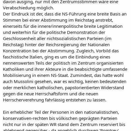
davon ausging, nur mit den Zentrumsstimmen wäre eine
Verabschiedung möglich.
Der Eindruck ist der, dass die NS-Führung eine breite Basis an
Stimmen bei einer Abstimmung im Reichstag anstrebt,
einerseits für die innere/innenpolitische breite Legitimation
und weiterhin für die politische Demonstration der
Geschlossenheit aller nichtsozialistischen Parteien (im
Reichstag) hinter der Reichsregierung der Nationalen
Konzentration bei der Abstimmung. Zugleich, Vorbild das
faschistische Italien, ging es um die Einbindung eines
nennenswerten Teils der politisch im Zentrum organisierten
Katholiken und ihrer Akteure in die beabsichtigte umfassende
Mobilisierung in einem NS-Staat. Zumindest, das hatte wohl
auch Mussolini gesehen, war es wichtig, keinen bedeutenden
oder merklichen katholischen, papstorientierten Widerstand
gegen die neue Herrschaftsform und die neuen
Herrscherverehrung fahrlässig entstehen zu lassen.
Ein erheblicher Teil der Personen in den nationalistischen,
konservativen-rechten bis völkischen geprägten Parteien
nicht nur in der späten WR stand dem Zentrum reserviert bis
ablehnend gegenüber - da angeblich durchweg 'Romtreu',