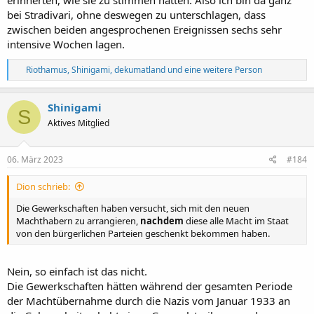
erinnerten, wie sie zu stimmen hätten. Also ich bin da ganz
bei Stradivari, ohne deswegen zu unterschlagen, dass
zwischen beiden angesprochenen Ereignissen sechs sehr
intensive Wochen lagen.
R
Riothamus
,
Shinigami
,
dekumatland
und eine weitere Person
e
a
k
Shinigami
S
t
Aktives Mitglied
i
o
n
e
06. März 2023
#184
n
:
Dion schrieb:
Die Gewerkschaften haben versucht, sich mit den neuen
Machthabern zu arrangieren,
nachdem
diese alle Macht im Staat
von den bürgerlichen Parteien geschenkt bekommen haben.
Nein, so einfach ist das nicht.
Die Gewerkschaften hätten während der gesamten Periode
der Machtübernahme durch die Nazis vom Januar 1933 an