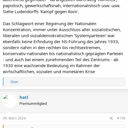
papistisch, gewerkschaftsnah, internationalistisch usw. usw.
Siehe Ludendorffs 'Kampf gegen Rom'.
Das Schlagwort einer Regierung der Nationalen
Konzentration, immer unter Ausschluss aller sozialistischen,
liberalen und sozialdemokratischen 'Systemparteien' war
ebenfalls keine Erfindung der NS-Führung des Jahres 1933,
sondern nahm in den rechten bis rechtsextremen,
konservativ-nationalen bis nationalistisch geprägten Parteien
- und auch bei einem zunehmenden Teil des Zentrums - ab
1930 eine wachsende Bedeutung im Rahmen der
wirtschaftlichen, sozialen und monetären Krise
R
Dion
e
a
k
hatl
t
Premiummitglied
i
o
n
e
09. März 2024
#198
n
: