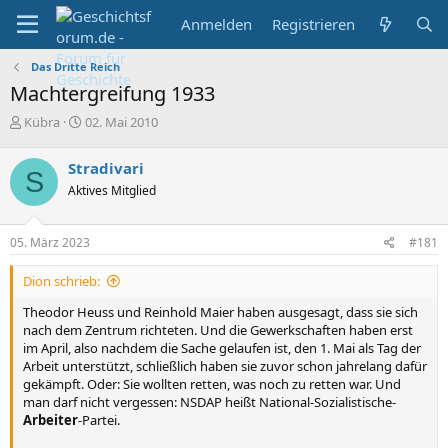
Anmelden
Registrieren
Das Dritte Reich
Machtergreifung 1933
E
E
Kübra
02. Mai 2010
r
r
s
s
Stradivari
S
t
t
Aktives Mitglied
e
e
l
l
l
l
05. März 2023
#181
e
t
r
a
Dion schrieb:
m
Theodor Heuss und Reinhold Maier haben ausgesagt, dass sie sich
nach dem Zentrum richteten. Und die Gewerkschaften haben erst
im April, also nachdem die Sache gelaufen ist, den 1. Mai als Tag der
Arbeit unterstützt, schließlich haben sie zuvor schon jahrelang dafür
gekämpft. Oder: Sie wollten retten, was noch zu retten war. Und
man darf nicht vergessen: NSDAP heißt National-Sozialistische-
Arbeiter
-Partei.