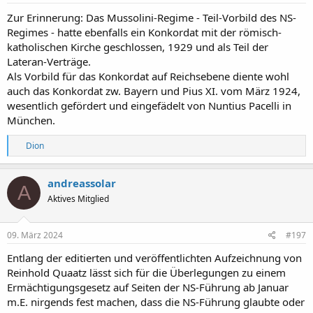
n
:
Zur Erinnerung: Das Mussolini-Regime - Teil-Vorbild des NS-
Regimes - hatte ebenfalls ein Konkordat mit der römisch-
katholischen Kirche geschlossen, 1929 und als Teil der
Lateran-Verträge.
Als Vorbild für das Konkordat auf Reichsebene diente wohl
auch das Konkordat zw. Bayern und Pius XI. vom März 1924,
wesentlich gefördert und eingefädelt von Nuntius Pacelli in
München.
R
Dion
e
a
k
andreassolar
A
t
Aktives Mitglied
i
o
n
e
09. März 2024
#197
n
:
Entlang der editierten und veröffentlichten Aufzeichnung von
Reinhold Quaatz lässt sich für die Überlegungen zu einem
Ermächtigungsgesetz auf Seiten der NS-Führung ab Januar
m.E. nirgends fest machen, dass die NS-Führung glaubte oder