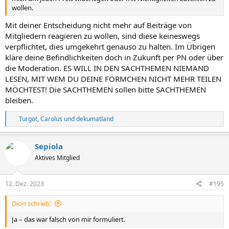
wollen.
Mit deiner Entscheidung nicht mehr auf Beiträge von
Mitgliedern reagieren zu wollen, sind diese keineswegs
verpflichtet, dies umgekehrt genauso zu halten. Im Übrigen
kläre deine Befindlichkeiten doch in Zukunft per PN oder über
die Moderation. ES WILL IN DEN SACHTHEMEN NIEMAND
LESEN, MIT WEM DU DEINE FÖRMCHEN NICHT MEHR TEILEN
MÖCHTEST! Die SACHTHEMEN sollen bitte SACHTHEMEN
bleiben.
R
Turgot
,
Carolus
und
dekumatland
e
a
k
Sepiola
t
Aktives Mitglied
i
o
n
e
12. Dez. 2023
#195
n
:
Dion schrieb:
Ja – das war falsch von mir formuliert.