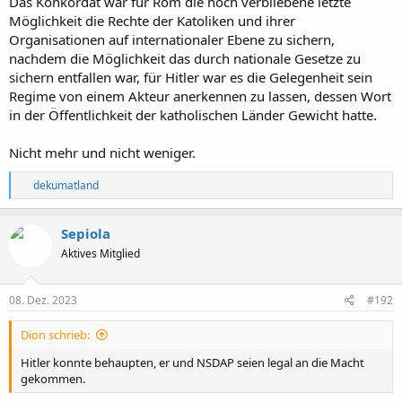
Das Konkordat war für Rom die noch verbliebene letzte
Möglichkeit die Rechte der Katoliken und ihrer
Organisationen auf internationaler Ebene zu sichern,
nachdem die Möglichkeit das durch nationale Gesetze zu
sichern entfallen war, für Hitler war es die Gelegenheit sein
Regime von einem Akteur anerkennen zu lassen, dessen Wort
in der Öffentlichkeit der katholischen Länder Gewicht hatte.
Nicht mehr und nicht weniger.
R
dekumatland
e
a
k
Sepiola
t
Aktives Mitglied
i
o
n
e
08. Dez. 2023
#192
n
:
Dion schrieb:
Hitler konnte behaupten, er und NSDAP seien legal an die Macht
gekommen.