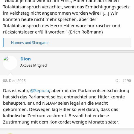
"Glaubt jemand wirklich im Ernst, Hitler hätte auf seinen
Totalitätsanspruch verzichtet, wenn das Ermächtigungsgesetz
im Reichstag nicht angenommen worden wäre? [...] Wir
könnten heute nicht mehr sprechen, aber der
Totalitätsanspruch des Herrn Hitler wäre nur rascher und
rücksichtsloser erfüllt worden." (Erich Roßmann)
R
Hannes
und
Shinigami
e
a
k
Dion
t
Aktives Mitglied
i
o
n
e
08. Dez. 2023
#190
n
:
Das ist wahr,
@Sepiola
, aber mit der Parlamentsentscheidung
hat sich das Parlament selbst entmachtet und Hitler konnte
behaupten, er und NSDAP seien legal an die Macht
gekommen. Deswegen lag Hitler so viel daran, dass das
katholische Zentrum zustimmt. Bezahlt hat er diese
Zustimmung mit dem Konkordat wenige Monate später.