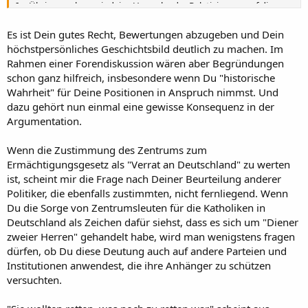
Im Übrigen gehen mir deine Versuche der Relativierung auf die
Nerven – ich gehe auf Solches nicht mehr ein.
Es ist Dein gutes Recht, Bewertungen abzugeben und Dein
Und was die Wertungen angeht: Wir alle werten, denn wir alle? sind
höchstpersönliches Geschichtsbild deutlich zu machen. Im
der Meinung, die Nazis waren und sind Verbrecher – und zwar alle,
Rahmen einer Forendiskussion wären aber Begründungen
also auch diejenigen, die nur Mitläufer waren, denn ohne diese
schon ganz hilfreich, insbesondere wenn Du "historische
Mitläufer und Sympathisanten, der Stützen des Regimes, wären die
Wahrheit" für Deine Positionen in Anspruch nimmst. Und
wirklichen Verbrechen nicht möglich gewesen.
dazu gehört nun einmal eine gewisse Konsequenz in der
Das gilt übrigens für alle Organisationen, die Verbrechen begehen,
Argumentation.
denn diese können das nur tun, wenn genügend Leute/Anhänger
es stillschweigend billigen – siehe „wer schweigt, scheint
Wenn die Zustimmung des Zentrums zum
zuzustimmen“.
Ermächtigungsgesetz als "Verrat an Deutschland" zu werten
ist, scheint mir die Frage nach Deiner Beurteilung anderer
Politiker, die ebenfalls zustimmten, nicht fernliegend. Wenn
Du die Sorge von Zentrumsleuten für die Katholiken in
Deutschland als Zeichen dafür siehst, dass es sich um "Diener
zweier Herren" gehandelt habe, wird man wenigstens fragen
dürfen, ob Du diese Deutung auch auf andere Parteien und
Institutionen anwendest, die ihre Anhänger zu schützen
versuchten.