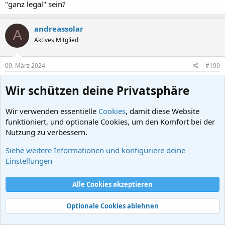
"ganz legal" sein?
andreassolar
A
Aktives Mitglied
09. März 2024
#199
Sepiola schrieb:
Wir schützen deine Privatsphäre
Dann zeig doch die Quellen, die ein "Geschacher" belegen. Heiße
Luft und "Ich sehe was, was du nicht siehst", ist doch kein
Wir verwenden essentielle
Cookies
, damit diese Website
Argument.
funktioniert, und optionale Cookies, um den Komfort bei der
Nutzung zu verbessern.
Valide Belege & Quellen gibt es wirklich nicht, alles andere
Siehe weitere Informationen und konfiguriere deine
siehe weiter oben.
Einstellungen
Derweil wird oft übersehen, dass die Römisch-katholische
Alle Cookies akzeptieren
Kirche und der Vatikan ein Konkordat, hierzulande das
typische dt. Kooperationsmodell, mit dem Dt. Reich
Optionale Cookies ablehnen
brauchten, der in der WR nicht zustande gekommen war.
Somit bestand zumindest auf Reichsebene