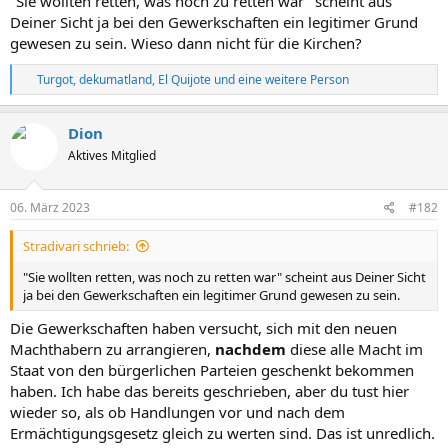
"Sie wollten retten, was noch zu retten war" scheint aus
Deiner Sicht ja bei den Gewerkschaften ein legitimer Grund
gewesen zu sein. Wieso dann nicht für die Kirchen?
R
Turgot
,
dekumatland
,
El Quijote
und eine weitere Person
e
a
k
Dion
t
Aktives Mitglied
i
o
n
e
06. März 2023
#182
n
:
Stradivari schrieb:
"Sie wollten retten, was noch zu retten war" scheint aus Deiner Sicht
ja bei den Gewerkschaften ein legitimer Grund gewesen zu sein.
Die Gewerkschaften haben versucht, sich mit den neuen
Machthabern zu arrangieren,
nachdem
diese alle Macht im
Staat von den bürgerlichen Parteien geschenkt bekommen
haben. Ich habe das bereits geschrieben, aber du tust hier
wieder so, als ob Handlungen vor und nach dem
Ermächtigungsgesetz gleich zu werten sind. Das ist unredlich.