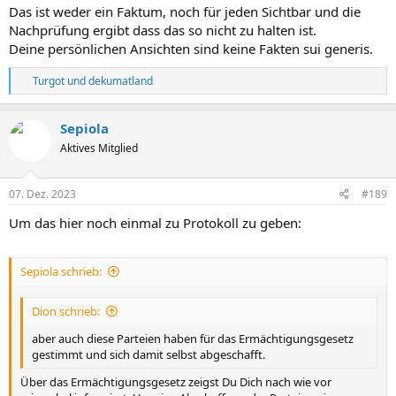
Das ist weder ein Faktum, noch für jeden Sichtbar und die
Nachprüfung ergibt dass das so nicht zu halten ist.
Deine persönlichen Ansichten sind keine Fakten sui generis.
R
Turgot
und
dekumatland
e
a
k
Sepiola
t
Aktives Mitglied
i
o
n
e
07. Dez. 2023
#189
n
:
Um das hier noch einmal zu Protokoll zu geben:
Sepiola schrieb:
Dion schrieb:
aber auch diese Parteien haben für das Ermächtigungsgesetz
gestimmt und sich damit selbst abgeschafft.
Über das Ermächtigungsgesetz zeigst Du Dich nach wie vor