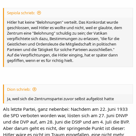
Preußen war der Staatsstreich bereits durch Papen und
Hindenburg am 20. Juli 1932 vorweggenommen worden.)
Am 3. März 1933 wurde in Nohra das erste Konzentrationslager
Sepiola schrieb:
offiziell eingerichtet, am 13. März 1933 verfügte Himmler die
Einrichtung des KZ Dachau; die ersten Häftlinge wurden am 22.
Hitler hat keine "Belohnungen" verteilt. Das Konkordat wurde
März nach Dachau verbracht.
geschlossen, weil Hitler es wollte und nicht, weil er glaubte, dem
Zentrum eine "Belohnung" schuldig zu sein; der Vatikan
verpflichtete sich dazu, Bestimmungen zu erlassen, "die für die
Geistlichen und Ordensleute die Mitgliedschaft in politischen
Parteien und die Tätigkeit für solche Parteien ausschließen."
Auf die Verpflichtungen, die Hitler einging, hat er später dann
gepfiffen, wenn er es für richtig hielt.
[...]
Vor dem 23. März hatte Hitler Kaas zu verstehen gegeben, dass er
die von ihm geplanten Maßnahmen durchziehen würde, mit oder
Dion schrieb:
ohne Ermächtigungsgesetz. Dass eine Ablehnung des Gesetzes
zwecklos war, unterstrich er auch auf andere Weise nachdrücklich:
Ja, weil sich die Zentrumspartei zuvor selbst aufgelöst hatte
"Schätzungsweise zwanzig bis an die Zähne bewaffnete SA- und SS-
Als letzte Partei, ganz nebenbei: Nachdem am 22. Juni 1933
Männer kamen auf jeden oppositionellen Reichstagsabgeordneten
die SPD verboten worden war, lösten sich am 27. Juni DNVP
im Reichstagsgebäude" (Reinhold Maier, zit. nach Rudolf Morsey,
Das "Ermächtigungsgesetz" vom 24. März 1933, Neuauflage
und die DVP auf, am 28. Juni die DStP und am 4. Juli die BVP.
Düsseldorf 2010, S. 152)
Aber darum geht es nicht, der springende Punkt ist dieser:
Hitler wäre es nicht im Traum eingefallen, eine nicht mehr