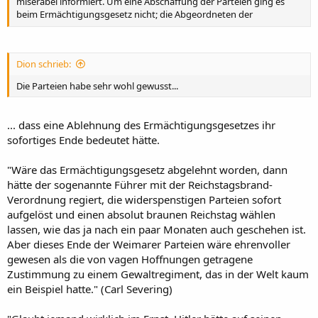
miserabel informiert. Um eine Abschaffung der Parteien ging es
beim Ermächtigungsgesetz nicht; die Abgeordneten der
bürgerlichen Parteien haben u. a. aus dem Grund mitgezogen, weil
sie die vage Hoffnung hatten, als Gegenleistung für ihre
Kooperationsbereitschaft in Zukunft wenigstens noch ein kleines
Dion schrieb:
bisschen mitreden zu dürfen. In der SPD machte sich aus
begreiflichen Gründen niemand derartige Illusionen.
Die Parteien habe sehr wohl gewusst...
... dass eine Ablehnung des Ermächtigungsgesetzes ihr
sofortiges Ende bedeutet hätte.
"Wäre das Ermächtigungsgesetz abgelehnt worden, dann
hätte der sogenannte Führer mit der Reichstagsbrand-
Verordnung regiert, die widerspenstigen Parteien sofort
aufgelöst und einen absolut braunen Reichstag wählen
lassen, wie das ja nach ein paar Monaten auch geschehen ist.
Aber dieses Ende der Weimarer Parteien wäre ehrenvoller
gewesen als die von vagen Hoffnungen getragene
Zustimmung zu einem Gewaltregiment, das in der Welt kaum
ein Beispiel hatte." (Carl Severing)