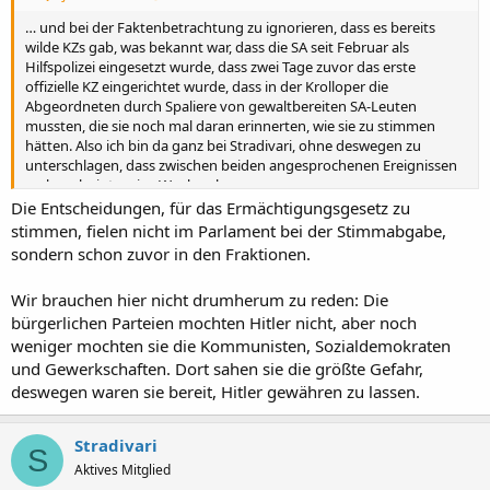
… und bei der Faktenbetrachtung zu ignorieren, dass es bereits
wilde KZs gab, was bekannt war, dass die SA seit Februar als
Hilfspolizei eingesetzt wurde, dass zwei Tage zuvor das erste
offizielle KZ eingerichtet wurde, dass in der Krolloper die
Abgeordneten durch Spaliere von gewaltbereiten SA-Leuten
mussten, die sie noch mal daran erinnerten, wie sie zu stimmen
hätten. Also ich bin da ganz bei Stradivari, ohne deswegen zu
unterschlagen, dass zwischen beiden angesprochenen Ereignissen
sechs sehr intensive Wochen lagen.
Die Entscheidungen, für das Ermächtigungsgesetz zu
stimmen, fielen nicht im Parlament bei der Stimmabgabe,
sondern schon zuvor in den Fraktionen.
Wir brauchen hier nicht drumherum zu reden: Die
bürgerlichen Parteien mochten Hitler nicht, aber noch
weniger mochten sie die Kommunisten, Sozialdemokraten
und Gewerkschaften. Dort sahen sie die größte Gefahr,
deswegen waren sie bereit, Hitler gewähren zu lassen.
Stradivari
S
Aktives Mitglied