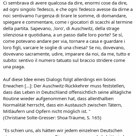
Ci sembrava di avere qualcosa da dire, enormi cose da dire,
ad ogni singolo Tedesco, e che ogni Tedesco avesse da dirne a
noi: sentivamo l’urgenza di tirare le somme, di domandare,
spiegare e commentare, come i giocatori di scacchi al termine
della partita. Sapevano, ‚loro‘, di Auschwitz, della strage
silenziosa e quotidiana, a un passo dalle loro porte? Se sí,
come potevano andare per via, tornare a casa e guardare i
loro figli, varcare le soglie di una chiesa? Se no, dovevano,
dovevano sacramente, udire, imparare da noi, da me, tutto e
subito: sentivo il numero tatuato sul braccio stridere come
una piaga.
Auf diese Idee eines Dialogs folgt allerdings ein böses
Erwachen [...]: Der Auschwitz-Rückkehrer muss feststellen,
dass das Leben in Deutschland offensichtlich seine alltägliche
Routine wieder aufgenommen hat, dass allenthalben
Normalität herrscht, dass ein Austausch zwischen Tätern,
Mitläufern und Opfern nicht möglich ist. "
(Christiane Solte-Gresser: Shoa-Träume, S. 165)
"Es schien uns, als hätten wir jedem einzelnen Deutschen