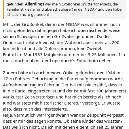
gefunden.
Allerdings
war mein Großonkel (mütterlicherseits, die
Familie ist kleiner und überschaubarer) in der NSDAP und den habe
ich auch nicht gefunden!
Mh... der Großonkel, der in der NSDAP war, ist immer noch
nicht gefunden, dahingegen habe ich überraschenderweise
seinen Schwager, meinen Großvater gefunden. Da der
Geburtsort relativ klein ist, der Wohnort aber mehr als 200
km entfernt und alle Daten stimmen, kein Zweifel.
Eintritt im Mai 1933 Mitgliedsnummer bei 3,25 Millionen. Ich
muss noch mal mit der Lupe durch's Fotoalbum gehen.
Zudem habe ich auch meinen Onkel gefunden, der 1944 mit
17 zu Führers Geburtstag in die Partei aufgenommen wurde,
Aufnahmeantrag im Februar. Der hat mir nie erzählt, dass er
in die Partei eingetreten ist und der ist mit fast 100 Jahren erst
vor kurzer Zeit verstorben und hat mich bereits als ich noch
Kind war stets mit historischer Literatur versorgt. Er wusste
also, dass mich das interessierte.
Naja, vermutlich war irgendwann war der Zeitpunkt verpasst,
dass er mir das sagen konnte. Ob seine Kinder das wussten?
Das weiß ich nicht. Da ich mit denen eigentlich seit 25 Jahren