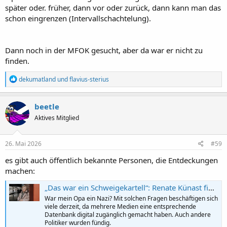
später oder. früher, dann vor oder zurück, dann kann man das
schon eingrenzen (Intervallschachtelung).
Dann noch in der MFOK gesucht, aber da war er nicht zu
finden.
R
dekumatland
und
flavius-sterius
e
a
k
beetle
t
Aktives Mitglied
i
o
n
e
26. Mai 2026
#59
n
:
es gibt auch öffentlich bekannte Personen, die Entdeckungen
machen:
„Das war ein Schweigekartell“: Renate Künast findet Vater und Onkel in NSDAP-Kartei
War mein Opa ein Nazi? Mit solchen Fragen beschäftigen sich
viele derzeit, da mehrere Medien eine entsprechende
Datenbank digital zugänglich gemacht haben. Auch andere
Politiker wurden fündig.