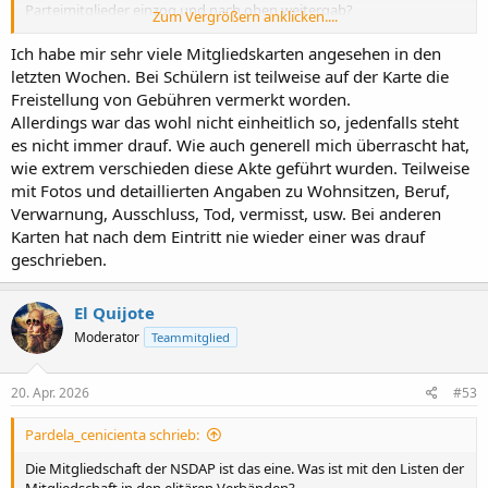
Parteimitglieder einzog und nach oben weitergab?
Zum Vergrößern anklicken....
Gibt es Abrechnungsdokumente dazu?
Ich habe mir sehr viele Mitgliedskarten angesehen in den
letzten Wochen. Bei Schülern ist teilweise auf der Karte die
Freistellung von Gebühren vermerkt worden.
Allerdings war das wohl nicht einheitlich so, jedenfalls steht
es nicht immer drauf. Wie auch generell mich überrascht hat,
wie extrem verschieden diese Akte geführt wurden. Teilweise
mit Fotos und detaillierten Angaben zu Wohnsitzen, Beruf,
Verwarnung, Ausschluss, Tod, vermisst, usw. Bei anderen
Karten hat nach dem Eintritt nie wieder einer was drauf
geschrieben.
El Quijote
Moderator
Teammitglied
20. Apr. 2026
#53
Pardela_cenicienta schrieb:
Die Mitgliedschaft der NSDAP ist das eine. Was ist mit den Listen der