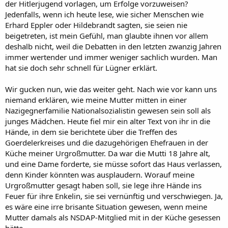
der Hitlerjugend vorlagen, um Erfolge vorzuweisen?
Jedenfalls, wenn ich heute lese, wie sicher Menschen wie
Erhard Eppler oder Hildebrandt sagten, sie seien nie
beigetreten, ist mein Gefühl, man glaubte ihnen vor allem
deshalb nicht, weil die Debatten in den letzten zwanzig Jahren
immer wertender und immer weniger sachlich wurden. Man
hat sie doch sehr schnell für Lügner erklärt.
Wir gucken nun, wie das weiter geht. Nach wie vor kann uns
niemand erklären, wie meine Mutter mitten in einer
Nazigegnerfamilie Nationalsozialistin gewesen sein soll als
junges Mädchen. Heute fiel mir ein alter Text von ihr in die
Hände, in dem sie berichtete über die Treffen des
Goerdelerkreises und die dazugehörigen Ehefrauen in der
Küche meiner Urgroßmutter. Da war die Mutti 18 Jahre alt,
und eine Dame forderte, sie müsse sofort das Haus verlassen,
denn Kinder könnten was ausplaudern. Worauf meine
Urgroßmutter gesagt haben soll, sie lege ihre Hände ins
Feuer für ihre Enkelin, sie sei vernünftig und verschwiegen. Ja,
es wäre eine irre brisante Situation gewesen, wenn meine
Mutter damals als NSDAP-Mitglied mit in der Küche gesessen
hätte.