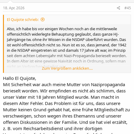
18. Apr. 2026
#45
El Quijote schrieb:
Also, ich habe bis vor einigen Wochen noch an die mittlerweile
offensichtlich widerlegte Behauptung geglaubt, dass ganze HJ-
Jahrgänge tw. ohne ihr Wissen in die NSDAP überführt wurden. Das
ist wohl offensichtlich nicht so. Nun ist es so, dass jemand, der 1942
in die NSDAP eingetreten ist und damals 17 Jahre alt war, im Prinzip
seit dem achten Lebensjahr mit Nazi-Propaganda berieselt worden.
In dem Alter ist eine gewisse Naivität noch in Ordnung, sofern man
nicht an Verbrechen beteiligt war.
Zum Vergrößern anklicken....
Hallo El Quijote,
Auf den Karteikarten ist ja nicht umsonst Platzalter für das Datum
Mit Sicherheit war auch meine Mutter von Nazipropaganda
des Aufnahmeantrags und das Datum der Aufnahme (des
berieselt worden. WIr empfinden es nicht als schlimm, dass
Parteieintritts).
unser Vater mit 18 Jahren Mitglied wurde. Man macht in
Relativ normal war, dass die Aufnahme zum bzw. am 20. April
diesem Alter Fehler. Das Problem ist für uns, dass unsere
erfolgte ("Führers Geburtstag"):
Mutter keinen Grund gehabt hat, eine frühe MItgliedschaft zu
Anhang anzeigen 25872
verschweigen, schon wegen ihres Ehemanns und unserer
offenen Diskussionen in der Familie. Und sie hat viel erzählt,
Ich nehme an, du hast geprüft, ob alle Daten stimmen? Also
z. B. vom Reichsarbeitsdienst und ihrer dortigen
Geburtsdatum und -ort? Angaben des Gau (um