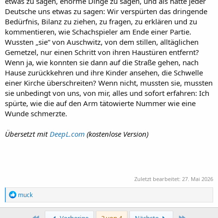
etwas zu sagen, enorme Dinge zu sagen, und als hätte jeder
Deutsche uns etwas zu sagen: Wir verspürten das dringende
Bedürfnis, Bilanz zu ziehen, zu fragen, zu erklären und zu
kommentieren, wie Schachspieler am Ende einer Partie.
Wussten „sie“ von Auschwitz, von dem stillen, alltäglichen
Gemetzel, nur einen Schritt von ihren Haustüren entfernt?
Wenn ja, wie konnten sie dann auf die Straße gehen, nach
Hause zurückkehren und ihre Kinder ansehen, die Schwelle
einer Kirche überschreiten? Wenn nicht, mussten sie, mussten
sie unbedingt von uns, von mir, alles und sofort erfahren: Ich
spürte, wie die auf den Arm tätowierte Nummer wie eine
Wunde schmerzte.
Übersetzt mit
DeepL.com
(kostenlose Version)
Zuletzt bearbeitet:
27. Mai 2026
R
muck
e
a
k
Erste
Letzte