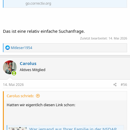
go.correctiv.org
Das ist eine relativ einfache Suchanfrage.
Zuletzt bearbeitet:
14. Mai 2026
R
Mitleser1954
e
a
k
Carolus
t
Aktives Mitglied
i
o
n
e
14. Mai 2026
#56
n
:
Carolus schrieb:
Hatten wir eigentlich diesen Link schon:
War jemand aus Ihrer Familie in der NSDAP? Kostenlos nachschauen