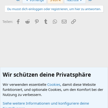
Vorherige
3 von 4
Nächste
t
i
Du musst dich einloggen oder registrieren, um hier zu antworten.
o
n
e
Facebook
Reddit
Pinterest
Tumblr
WhatsApp
E-Mail
Link
Teilen:
n
:
Wir schützen deine Privatsphäre
Wir verwenden essentielle
Cookies
, damit diese Website
funktioniert, und optionale Cookies, um den Komfort bei der
Nutzung zu verbessern.
Siehe weitere Informationen und konfiguriere deine
Das Dritte Reich