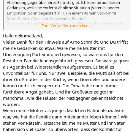
Ablehnung gegenüber ihres Eintritts gibt. Ich komme auf diesen
Gedanken, weil eine entfernt ähnliche Situation (Vater in innerer
Emigration, Sohn begeistert in HJ) in einem Roman vorkommt
(Arno Schmidt "aus dem Leben eines Fauns").
Zur Frage, ob und wie man an Akten zu deiner Suche gelangt, kann
Zum Vergrößern anklicken....
ich mangels Erfahrung leider nicht beitragen.
Hallo dekumatland,
Vielen Dank für den Hinweis auf Arno Schmidt. Und Du triffst
meine Gedanken so etwa. Wäre meine Mutter mit
Überzeugung Parteimitglied gewesen, so wäre das für den
Rest ihrer Familie lebensgefährlich gewesen. Sie wäre ja quasi
als Agentin bei Widerständlern aufgetreten. Es ist alles
unvorstellbar für uns. Nur zwei Beispiele, die Mutti saß oft bei
ihrer Großmutter in der Küche, wenn Goerdeler und andere
kamen und sich einsperrten. Die Oma habe dann immer
furchtbare Angst gehabt. Und ihr Großvater zeigte ihr
manchmal, wie die Häuser der Nazigegner gekennzeichnet
wurden.
Wenn meine Mutter als junges Mädchen Nationalsozialistin
war, wie hat die Familie dann miteinander leben können? Wir
stehen vor Rätseln. Tatsache ist, meine Mutter und ihr Vater
haben sich viel später so überworfen, dass der Kontakt für