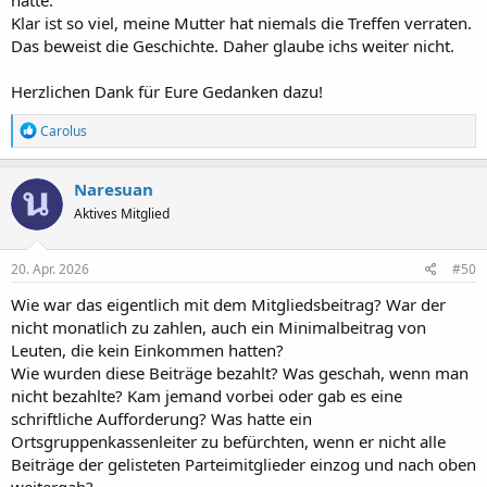
Klar ist so viel, meine Mutter hat niemals die Treffen verraten.
Das beweist die Geschichte. Daher glaube ichs weiter nicht.
Herzlichen Dank für Eure Gedanken dazu!
R
Carolus
e
a
k
Naresuan
t
Aktives Mitglied
i
o
n
e
20. Apr. 2026
#50
n
:
Wie war das eigentlich mit dem Mitgliedsbeitrag? War der
nicht monatlich zu zahlen, auch ein Minimalbeitrag von
Leuten, die kein Einkommen hatten?
Wie wurden diese Beiträge bezahlt? Was geschah, wenn man
nicht bezahlte? Kam jemand vorbei oder gab es eine
schriftliche Aufforderung? Was hatte ein
Ortsgruppenkassenleiter zu befürchten, wenn er nicht alle
Beiträge der gelisteten Parteimitglieder einzog und nach oben