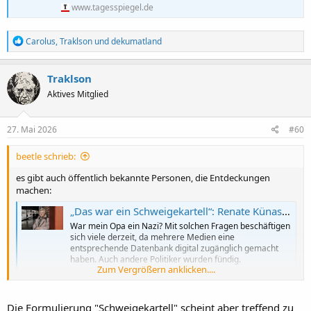
www.tagesspiegel.de
R
Carolus
,
Traklson
und
dekumatland
e
a
k
Traklson
t
Aktives Mitglied
i
o
n
e
27. Mai 2026
#60
n
:
beetle schrieb:
es gibt auch öffentlich bekannte Personen, die Entdeckungen
machen:
„Das war ein Schweigekartell“: Renate Künast findet Vater und Onkel in NSDAP-Kartei
War mein Opa ein Nazi? Mit solchen Fragen beschäftigen
sich viele derzeit, da mehrere Medien eine
entsprechende Datenbank digital zugänglich gemacht
haben. Auch andere Politiker wurden fündig.
Zum Vergrößern anklicken....
www.tagesspiegel.de
Die Formulierung "Schweigekartell" scheint aber treffend zu