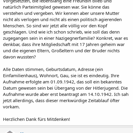
Vorgesetzten, die lebenslang eine Freundin blieb und
Ortsnamengleichheiten auszuschließen?)
natürlich Parteimitglied gewesen war. Sie könne das
verstehen und vergeben. Wir kennen aber unsere Mutter
nicht als verlogen und nicht als einen politisch agierenden
Menschen. So sind wir jetzt alle völlig vor den Kopf
geschlagen. Und wie ich schon schrieb, wie soll das denn
zugegangen sein in einer Nazigegnerfamilie? Konkret, war es
denkbar, dass ihre Mitgliedschaft mit 17 Jahren geheim war
und die eigenen Eltern, Großeltern und der Bruder nichts
davon wussten?
Alle Daten stimmen, Geburtsdatum, Adresse (ein
Einfamilienhaus), Wohnort, Gau, sie ist es eindeutig. Ihre
Aufnahme erfolgte am 01.09.1942, das soll ein bekanntes
Datum gewesen sein bei Übergang von der Hitlerjugend. Die
Aufnahme wurde aber erst beantragt am 14.10.1942. Ich sah
jetzt allerdings, dass dieser merkwürdige Zeitablauf öfter
vorkam.
Herzlichen Dank fürs Mitdenken!