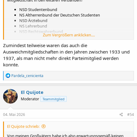
Mitgliedschaft in den elitären Verbänden?
NSD Studentenbund
NS Altherrenbund der Deutschen Studenten
NSD Ärztebund
NS Lehrerbund
NSD Rechtswahrerbund
Zum Vergrößern anklicken....
NS Kriegerbund
NS KK (Kraftfahrerkorps)
Zumindest teilweise waren das auch die
NSD Jägerbund
Ausweichmitgliedschaften in den Jahren zwischen 1933 und
Hier finden sich doch diejenigen, die eine überdurchschnittliche und
1937, als man nicht mehr direkt Parteimitglied werden
aktive Teilnahme am verbrecherischen Regime anstrebten.
konnte.
R
Pardela_cenicienta
Nationalsozialistische Deutsche Arbeiterpartei (NSDAP), 1920-1923/1925-1945 – Historisches Lexikon Bayerns
e
www.historisches-lexikon-bayerns.de
a
k
El Quijote
t
Moderator
Teammitglied
i
o
n
e
04. Mai 2026
#54
n
:
El Quijote schrieb:
Von meinen Großvätern habe ich also erwartungsgemäß keinen