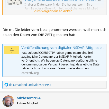
In dieser Datenbank finden Sie heraus, wer in Ihrer
Familie oder in Ihrem Umfeld möglicherweise Mitglied
Zum Vergrößern anklicken....
der NSDAP war – offen und frei zugänglich für alle. Dazu
haben KATAPULT und CORRECTIV die Seite
brownarchive.org aufbereitet.
go.correctiv.org
Die mußte leider vom Netz genommen werden, weil man sich
da an den Daten von DIE ZEIT gehalten hat:
Das ist eine relativ einfache Suchanfrage.
Veröffentlichung von digitaler NSDAP-Mitgliederkartei
Katapult und CORRECTIV haben gemeinsam eine frei
zugängliche Datenbank zur NSDAP-Mitgliederkartei
veröffentlicht. Wir haben die Datenbank vorläufig offline
genommen, da der Verdacht berechtigt, dass etliche Daten
tatsächlich nicht aus einer Primärquelle stammen.
correctiv.org
R
dekumatland
und
Mitleser1954
e
a
k
Mitleser1954
t
Aktives Mitglied
i
o