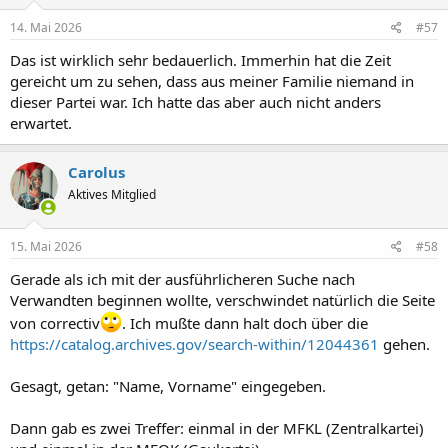
n
e
14. Mai 2026
#57
n
:
Das ist wirklich sehr bedauerlich. Immerhin hat die Zeit
gereicht um zu sehen, dass aus meiner Familie niemand in
dieser Partei war. Ich hatte das aber auch nicht anders
erwartet.
Carolus
Aktives Mitglied
15. Mai 2026
#58
Gerade als ich mit der ausführlicheren Suche nach
Verwandten beginnen wollte, verschwindet natürlich die Seite
von correctiv
. Ich mußte dann halt doch über die
https://catalog.archives.gov/search-within/12044361
gehen.
Gesagt, getan: "Name, Vorname" eingegeben.
Dann gab es zwei Treffer: einmal in der MFKL (Zentralkartei)