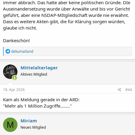
immer abbrach. Das hatte aber keine politischen Gründe. DIe
Auseinandersetzung wurde über Anwälte und bis vor Gericht
geführt, aber eine NSDAP-MItgliedschaft wurde nie erwähnt.
Dass es weitere Akten gibt, die für Klärung sorgen würden,
glaube ich nicht.
Dankeschön!
R
dekumatland
e
a
k
Mittelalterlager
t
Aktives Mitglied
i
o
n
e
18. Apr. 2026
#44
n
:
Kam als Meldung gerade in der ARD:
"Mehr als 1 Million Zugriffe........"
Miriam
M
Neues Mitglied