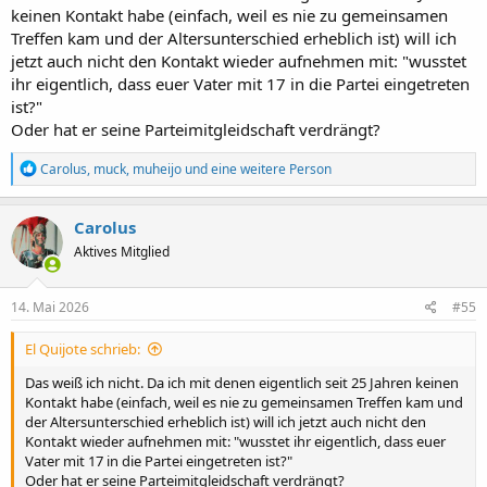
keinen Kontakt habe (einfach, weil es nie zu gemeinsamen
Treffen kam und der Altersunterschied erheblich ist) will ich
jetzt auch nicht den Kontakt wieder aufnehmen mit: "wusstet
ihr eigentlich, dass euer Vater mit 17 in die Partei eingetreten
ist?"
Oder hat er seine Parteimitgleidschaft verdrängt?
R
Carolus
,
muck
,
muheijo
und eine weitere Person
e
a
k
Carolus
t
Aktives Mitglied
i
o
n
e
14. Mai 2026
#55
n
:
El Quijote schrieb:
Das weiß ich nicht. Da ich mit denen eigentlich seit 25 Jahren keinen
Kontakt habe (einfach, weil es nie zu gemeinsamen Treffen kam und
der Altersunterschied erheblich ist) will ich jetzt auch nicht den
Kontakt wieder aufnehmen mit: "wusstet ihr eigentlich, dass euer
Vater mit 17 in die Partei eingetreten ist?"
Oder hat er seine Parteimitgleidschaft verdrängt?