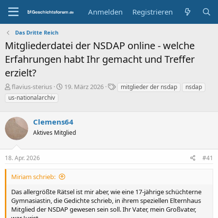
Anmelden
Registrieren
Das Dritte Reich
Mitgliederdatei der NSDAP online - welche
Erfahrungen habt Ihr gemacht und Treffer
erzielt?
E
E
S
flavius-sterius
19. März 2026
mitglieder der nsdap
nsdap
r
r
c
us-nationalarchiv
s
s
h
t
t
l
e
Clemens64
e
a
l
l
g
Aktives Mitglied
l
l
w
e
t
o
r
a
r
18. Apr. 2026
#41
m
t
e
Miriam schrieb:
Das allergrößte Rätsel ist mir aber, wie eine 17-jährige schüchterne
Gymnasiastin, die Gedichte schrieb, in ihrem speziellen Elternhaus
Mitglied der NSDAP gewesen sein soll. Ihr Vater, mein Großvater,
war Jurist,