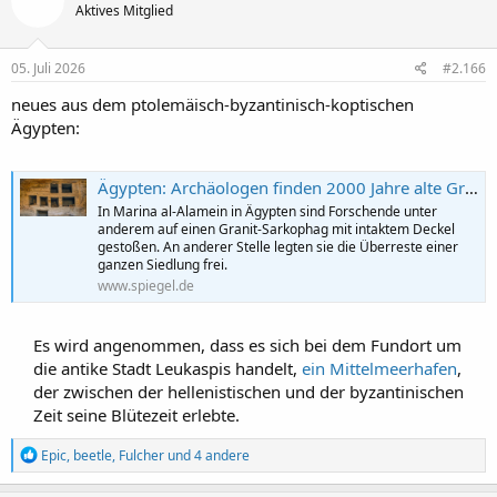
Aktives Mitglied
i
o
n
e
05. Juli 2026
#2.166
n
:
neues aus dem ptolemäisch-byzantinisch-koptischen
Ägypten:
Ägypten: Archäologen finden 2000 Jahre alte Gräber und byzantinische Stadt
In Marina al-Alamein in Ägypten sind Forschende unter
anderem auf einen Granit-Sarkophag mit intaktem Deckel
gestoßen. An anderer Stelle legten sie die Überreste einer
ganzen Siedlung frei.
www.spiegel.de
Es wird angenommen, dass es sich bei dem Fundort um
die antike Stadt Leukaspis handelt,
ein Mittelmeerhafen
,
der zwischen der hellenistischen und der byzantinischen
Zeit seine Blütezeit erlebte.​
R
Epic
,
beetle
,
Fulcher
und 4 andere
e
a