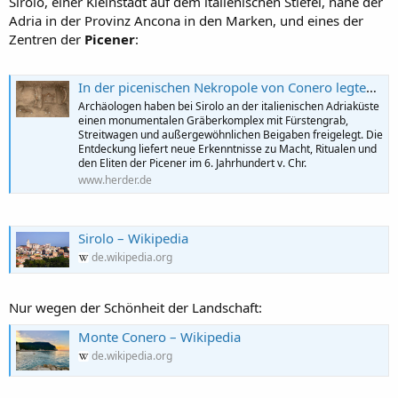
Sirolo, einer Kleinstadt auf dem italienischen Stiefel, nahe der
Adria in der Provinz Ancona in den Marken, und eines der
Zentren der
Picener
:
In der picenischen Nekropole von Conero legten Archäologen ein Fürstengrab aus dem 6. Jahrhundert v. Chr. frei
Archäologen haben bei Sirolo an der italienischen Adriaküste
einen monumentalen Gräberkomplex mit Fürstengrab,
Streitwagen und außergewöhnlichen Beigaben freigelegt. Die
Entdeckung liefert neue Erkenntnisse zu Macht, Ritualen und
den Eliten der Picener im 6. Jahrhundert v. Chr.
www.herder.de
Sirolo – Wikipedia
de.wikipedia.org
Nur wegen der Schönheit der Landschaft:
Monte Conero – Wikipedia
de.wikipedia.org