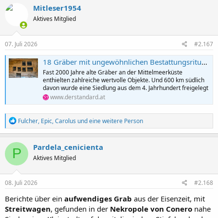
k
Mitleser1954
t
Aktives Mitglied
i
o
n
e
07. Juli 2026
#2.167
n
:
18 Gräber mit ungewöhnlichen Bestattungsritualen in Ägypten entdeckt
Fast 2000 Jahre alte Gräber an der Mittelmeerküste
enthielten zahlreiche wertvolle Objekte. Und 600 km südlich
davon wurde eine Siedlung aus dem 4. Jahrhundert freigelegt
www.derstandard.at
R
Fulcher
,
Epic
,
Carolus
und eine weitere Person
e
a
k
Pardela_cenicienta
P
t
Aktives Mitglied
i
o
n
e
08. Juli 2026
#2.168
n
:
Berichte über ein
aufwendiges
Grab
aus der Eisenzeit, mit
Streitwagen
, gefunden in der
Nekropole von
Conero
nahe