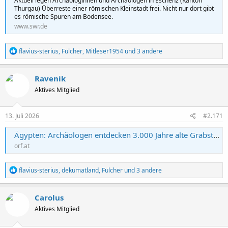
Aktuell legen Archäologinnen und Archäologen in Eschenz (Kanton
Thurgau) Überreste einer römischen Kleinstadt frei. Nicht nur dort gibt
es römische Spuren am Bodensee.
www.swr.de
R
flavius-sterius
,
Fulcher
,
Mitleser1954
und 3 andere
e
a
k
Ravenik
t
Aktives Mitglied
i
o
n
e
13. Juli 2026
#2.171
n
:
Ägypten: Archäologen entdecken 3.000 Jahre alte Grabstätte
orf.at
R
flavius-sterius
,
dekumatland
,
Fulcher
und 3 andere
e
a
k
Carolus
t
Aktives Mitglied
i
o
n