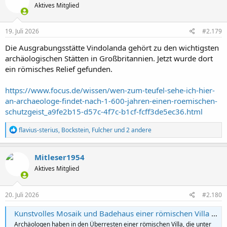
Aktives Mitglied
i
o
n
e
19. Juli 2026
#2.179
n
:
Die Ausgrabungsstätte Vindolanda gehört zu den wichtigsten
archäologischen Stätten in Großbritannien. Jetzt wurde dort
ein römisches Relief gefunden.
https://www.focus.de/wissen/wen-zum-teufel-sehe-ich-hier-
an-archaeologe-findet-nach-1-600-jahren-einen-roemischen-
schutzgeist_a9fe2b15-d57c-4f7c-b1cf-fcff3de5ec36.html
R
flavius-sterius
,
Bockstein
,
Fulcher
und 2 andere
e
a
k
Mitleser1954
t
Aktives Mitglied
i
o
n
e
20. Juli 2026
#2.180
n
:
Kunstvolles Mosaik und Badehaus einer römischen Villa in Devon (Großbritannien) freigelegt
Archäologen haben in den Überresten einer römischen Villa, die unter