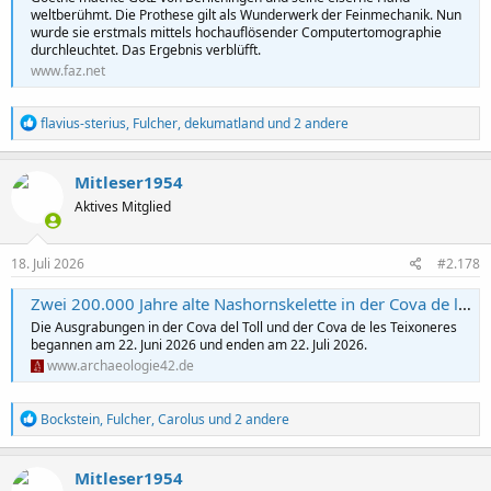
weltberühmt. Die Prothese gilt als Wunderwerk der Feinmechanik. Nun
wurde sie erstmals mittels hochauflösender Computertomographie
durchleuchtet. Das Ergebnis verblüfft.
www.faz.net
R
flavius-sterius
,
Fulcher
,
dekumatland
und 2 andere
e
a
k
Mitleser1954
t
Aktives Mitglied
i
o
n
e
18. Juli 2026
#2.178
n
:
Zwei 200.000 Jahre alte Nashornskelette in der Cova de les Teixoneres (Spanien) entdeckt
Die Ausgrabungen in der Cova del Toll und der Cova de les Teixoneres
begannen am 22. Juni 2026 und enden am 22. Juli 2026.
www.archaeologie42.de
R
Bockstein
,
Fulcher
,
Carolus
und 2 andere
e
a
k
Mitleser1954
t