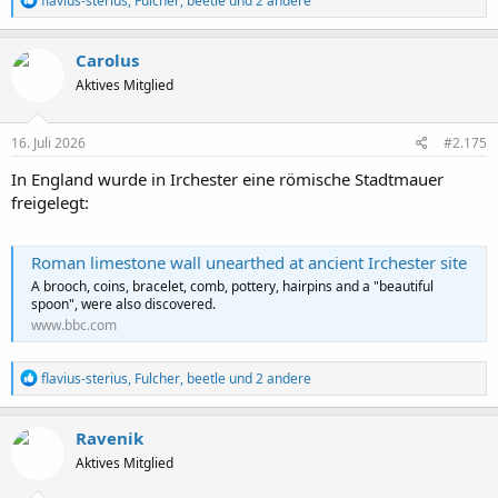
flavius-sterius
,
Fulcher
,
beetle
und 2 andere
e
a
k
Carolus
t
Aktives Mitglied
i
o
n
e
16. Juli 2026
#2.175
n
:
In England wurde in Irchester eine römische Stadtmauer
freigelegt:
Roman limestone wall unearthed at ancient Irchester site
A brooch, coins, bracelet, comb, pottery, hairpins and a "beautiful
spoon", were also discovered.
www.bbc.com
R
flavius-sterius
,
Fulcher
,
beetle
und 2 andere
e
a
k
Ravenik
t
Aktives Mitglied
i
o