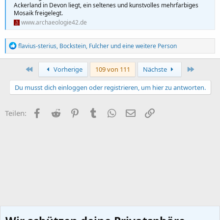
Ackerland in Devon liegt, ein seltenes und kunstvolles mehrfarbiges
Mosaik freigelegt.
www.archaeologie42.de
R
flavius-sterius
,
Bockstein
,
Fulcher
und eine weitere Person
e
a
k
Erste
Letzte
Vorherige
109 von 111
Nächste
t
i
Du musst dich einloggen oder registrieren, um hier zu antworten.
o
n
e
Facebook
Reddit
Pinterest
Tumblr
WhatsApp
E-Mail
Link
Teilen:
n
: