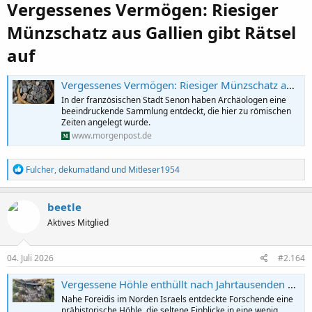
:
Vergessenes Vermögen: Riesiger
Münzschatz aus Gallien gibt Rätsel
auf​
Vergessenes Vermögen: Riesiger Münzschatz aus Gallien gibt Rätsel auf
In der französischen Stadt Senon haben Archäologen eine
beeindruckende Sammlung entdeckt, die hier zu römischen
Zeiten angelegt wurde.
www.morgenpost.de
R
Fulcher
,
dekumatland
und
Mitleser1954
e
a
k
beetle
t
Aktives Mitglied
i
o
n
e
04. Juli 2026
#2.164
n
:
Vergessene Höhle enthüllt nach Jahrtausenden neue Geheimnisse
Nahe Foreidis im Norden Israels entdeckte Forschende eine
prähistorische Höhle, die seltene Einblicke in eine wenig