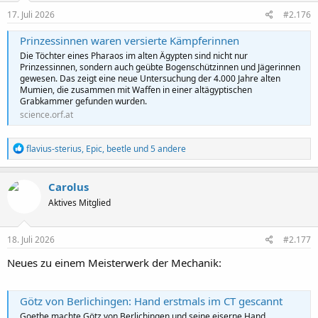
n
e
17. Juli 2026
#2.176
n
:
Prinzessinnen waren versierte Kämpferinnen
Die Töchter eines Pharaos im alten Ägypten sind nicht nur
Prinzessinnen, sondern auch geübte Bogenschützinnen und Jägerinnen
gewesen. Das zeigt eine neue Untersuchung der 4.000 Jahre alten
Mumien, die zusammen mit Waffen in einer altägyptischen
Grabkammer gefunden wurden.
science.orf.at
R
flavius-sterius
,
Epic
,
beetle
und 5 andere
e
a
k
Carolus
t
Aktives Mitglied
i
o
n
e
18. Juli 2026
#2.177
n
:
Neues zu einem Meisterwerk der Mechanik:
Götz von Berlichingen: Hand erstmals im CT gescannt
Goethe machte Götz von Berlichingen und seine eiserne Hand