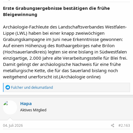
n
:
Erste Grabungsergebnisse bestätigen die frühe
Bleigewinnung
Archäologie-Fachleute des Landschaftsverbandes Westfalen-
Lippe (LWL) haben bei einer knapp zweiwöchigen
Grabungskampagne im Juni neue Erkenntnisse gewonnen:
Auf einem Höhenzug des Rothaargebirges nahe Brilon
(Hochsauerlandkreis) legten sie eine bislang in Südwestfalen
einzigartige, 2.000 Jahre alte Verarbeitungsstelle für Blei frei.
Damit gelingt der archäologische Nachweis für eine frühe
metallurgische Kette, die für das Sauerland bislang noch
weitgehend unerforscht ist.(Archäologie online)
R
Fulcher
und
dekumatland
e
a
k
Hapa
t
Aktives Mitglied
i
o
n
e
04. Juli 2026
#2.163
n