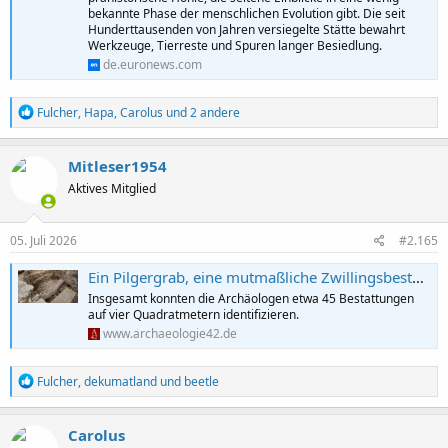
bekannte Phase der menschlichen Evolution gibt. Die seit
Hunderttausenden von Jahren versiegelte Stätte bewahrt
Werkzeuge, Tierreste und Spuren langer Besiedlung.
de.euronews.com
R
Fulcher
,
Hapa
,
Carolus
und 2 andere
e
a
k
Mitleser1954
t
Aktives Mitglied
i
o
n
e
05. Juli 2026
#2.165
n
:
Ein Pilgergrab, eine mutmaßliche Zwillingsbestattung und zahlreiche weitere Gräber in Aachen entdeckt
Insgesamt konnten die Archäologen etwa 45 Bestattungen
auf vier Quadratmetern identifizieren.
www.archaeologie42.de
R
Fulcher
,
dekumatland
und
beetle
e
a
k
Carolus
t