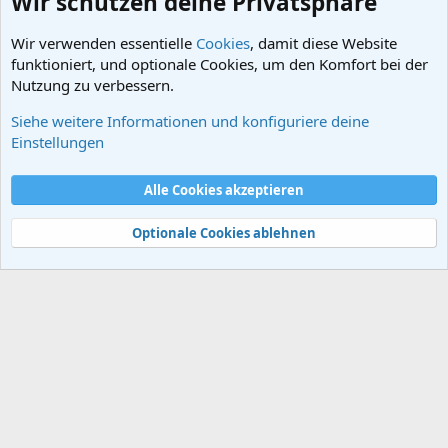
Wir schützen deine Privatsphäre
Wir verwenden essentielle
Cookies
, damit diese Website
funktioniert, und optionale Cookies, um den Komfort bei der
Nutzung zu verbessern.
Siehe weitere Informationen und konfiguriere deine
Archäologie
Einstellungen
Cookies
Alle Cookies akzeptieren
Kontakt
Nutzungsbedingungen
Datenschutz
Hilfe und Impressum
Start
R
S
Optionale Cookies ablehnen
S
®
Community platform by XenForo
© 2010-2024 XenForo Ltd.