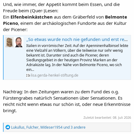
Und, wie immer, der Appetit kommt beim Essen, und die
Freude beim (Quer-)Lesen:
Ein
Elfenbeinkästchen
aus dem Gräberfeld von
Belmonte
Piceno
, einem der archäologischen Fundorte aus der Kultur
der Picener:
„So etwas wurde noch nie gefunden und erst recht nicht im Picenum“ | L.I.S.A. Wissenschaftsportal Gerda Henkel Stiftung
Italien in vorrömischer Zeit: Auf der Apenninenhalbinsel lebte
eine Vielzahl an Völkern, über die teilweise nur sehr wenig
bekannt ist. Darunter sind auch die Picener, deren
Siedlungsgebiet in der heutigen Provinz Marken an der
Adriaküste lag. In der Nähe von Belmonte Piceno, wo sich
ein...
lisa.gerda-henkel-stiftung.de
Nachtrag: In den Zeitungen waren zu dem Fund des o.g.
Fürstengrabes natürlich Sensationen über Sensationen. Es
reicht nicht wenn etwas nur schön ist, oder neue Erkenntnisse
bringt.
Zuletzt bearbeitet:
08. Juli 2026
R
Lukullus
,
Fulcher
,
Mitleser1954
und 3 andere
e