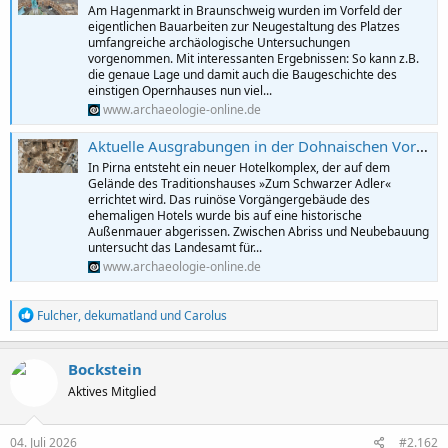
Am Hagenmarkt in Braunschweig wurden im Vorfeld der
eigentlichen Bauarbeiten zur Neugestaltung des Platzes
umfangreiche archäologische Untersuchungen
vorgenommen. Mit interessanten Ergebnissen: So kann z.B.
die genaue Lage und damit auch die Baugeschichte des
einstigen Opernhauses nun viel...
www.archaeologie-online.de
Aktuelle Ausgrabungen in der Dohnaischen Vorstadt von Pirna
In Pirna entsteht ein neuer Hotelkomplex, der auf dem
Gelände des Traditionshauses »Zum Schwarzer Adler«
errichtet wird. Das ruinöse Vorgängergebäude des
ehemaligen Hotels wurde bis auf eine historische
Außenmauer abgerissen. Zwischen Abriss und Neubebauung
untersucht das Landesamt für...
www.archaeologie-online.de
R
Fulcher
,
dekumatland
und
Carolus
e
a
k
Bockstein
t
Aktives Mitglied
i
o
n
e
04. Juli 2026
#2.162