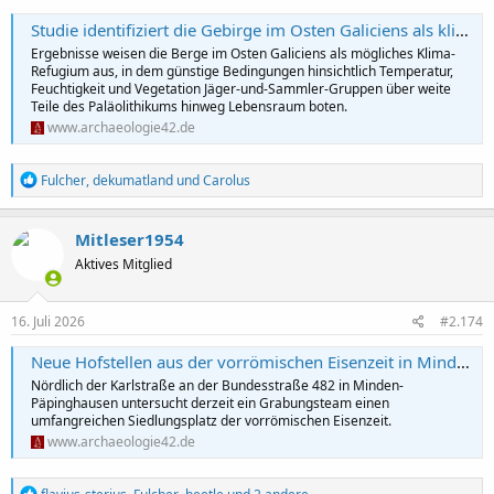
Studie identifiziert die Gebirge im Osten Galiciens als klimatischen Rückzugsort für die letzten Neandertaler
Ergebnisse weisen die Berge im Osten Galiciens als mögliches Klima-
Refugium aus, in dem günstige Bedingungen hinsichtlich Temperatur,
Feuchtigkeit und Vegetation Jäger-und-Sammler-Gruppen über weite
Teile des Paläolithikums hinweg Lebensraum boten.
www.archaeologie42.de
R
Fulcher
,
dekumatland
und
Carolus
e
a
k
Mitleser1954
t
Aktives Mitglied
i
o
n
e
16. Juli 2026
#2.174
n
:
Neue Hofstellen aus der vorrömischen Eisenzeit in Minden-Päpinghausen entdeckt
Nördlich der Karlstraße an der Bundesstraße 482 in Minden-
Päpinghausen untersucht derzeit ein Grabungsteam einen
umfangreichen Siedlungsplatz der vorrömischen Eisenzeit.
www.archaeologie42.de
R