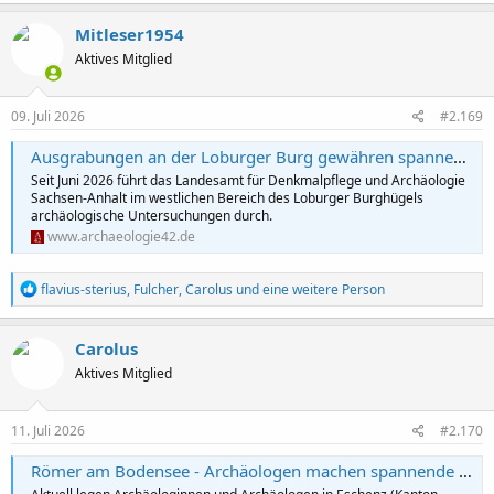
a
k
Mitleser1954
t
Aktives Mitglied
i
o
n
e
09. Juli 2026
#2.169
n
:
Ausgrabungen an der Loburger Burg gewähren spannende Einblicke in die Geschichte der Anlage
Seit Juni 2026 führt das Landesamt für Denkmalpflege und Archäologie
Sachsen-Anhalt im westlichen Bereich des Loburger Burghügels
archäologische Untersuchungen durch.
www.archaeologie42.de
R
flavius-sterius
,
Fulcher
,
Carolus
und eine weitere Person
e
a
k
Carolus
t
Aktives Mitglied
i
o
n
e
11. Juli 2026
#2.170
n
:
Römer am Bodensee - Archäologen machen spannende Entdeckungen