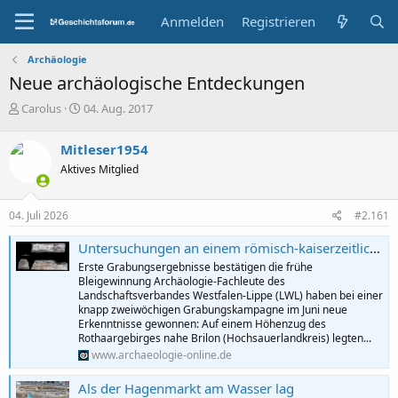
Anmelden
Registrieren
Archäologie
Neue archäologische Entdeckungen
E
E
Carolus
04. Aug. 2017
r
r
s
s
Mitleser1954
t
t
Aktives Mitglied
e
e
l
l
l
l
04. Juli 2026
#2.161
e
t
r
a
Untersuchungen an einem römisch-kaiserzeitlichen Verhüttungsplatz bei Brilon
m
Erste Grabungsergebnisse bestätigen die frühe
Bleigewinnung Archäologie-Fachleute des
Landschaftsverbandes Westfalen-Lippe (LWL) haben bei einer
knapp zweiwöchigen Grabungskampagne im Juni neue
Erkenntnisse gewonnen: Auf einem Höhenzug des
Rothaargebirges nahe Brilon (Hochsauerlandkreis) legten...
www.archaeologie-online.de
Als der Hagenmarkt am Wasser lag