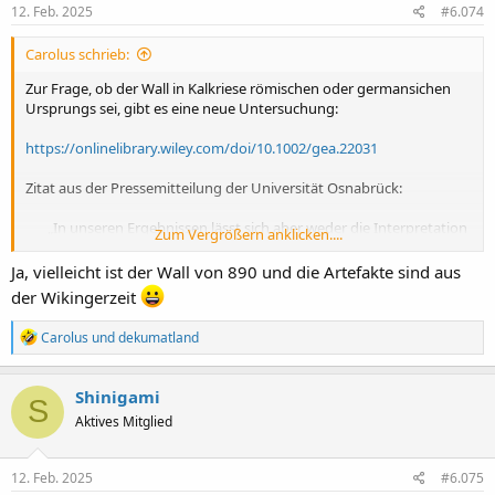
e
12. Feb. 2025
#6.074
n
:
Carolus schrieb:
Zur Frage, ob der Wall in Kalkriese römischen oder germansichen
Ursprungs sei, gibt es eine neue Untersuchung:
https://onlinelibrary.wiley.com/doi/10.1002/gea.22031
Zitat aus der Pressemitteilung der Universität Osnabrück:
„In unseren Ergebnissen lässt sich aber weder die Interpretation
Zum Vergrößern anklicken....
der in Kalkriese nachgewiesenen Wälle als germanischer
Hinterhalt noch ihre Deutung als Reste eines römischen Lagers
Ja, vielleicht ist der Wall von 890 und die Artefakte sind aus
bestätigen. Die naturwissenschaftlichen Analysen datieren die
der Wikingerzeit
untersuchten Wälle bzw. Grabenfüllungen in das
Hochmittelalter, in die Zeit um 1000 n.Chr.“, meint Prof. Dr.
R
Carolus
und
dekumatland
Salvatore Ortisi von der Ludwig-Maximilians-Universität
e
München.​
a
k
Shinigami
S
t
aus:
„Germanischer Wall“ oder „Römerlager“? Geoarchäologische
Aktives Mitglied
i
Spurensuche in Kalkriese
o
n
(ich liege übrigens gerade vor Lachen auf dem Boden
)
e
12. Feb. 2025
#6.075
n