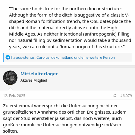
"The same holds true for the northern linear structure:
Although the form of the ditch is suggestive of a classic V-
shaped Roman fortification trench, the OSL dates place the
ditch and the material directly above it into the High
Middle Ages. As neither intentional (anthropogenic) filling
nor natural filling by sedimentation would take a thousand
years, we can rule out a Roman origin of this structure."​
R
flavius-sterius
,
Carolus
,
dekumatland
und eine weitere Person
e
a
k
Mittelalterlager
t
Aktives Mitglied
i
o
n
e
12. Feb. 2025
#6.079
n
:
Zu erst einmal widerspricht die Untersuchung nicht der
grundsätzlichen Annahme des örtlichen Ereignisses, zudem
sagt der Studienersteller ja selbst, das noch weitere, auch
größere räumliche Untersuchungen notwendig sind/sein
sollten.