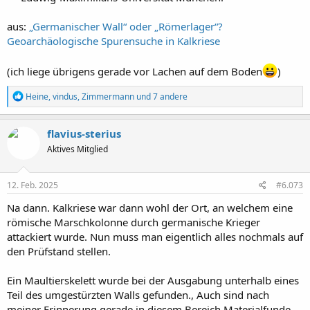
aus:
„Germanischer Wall“ oder „Römerlager“?
Geoarchäologische Spurensuche in Kalkriese
(ich liege übrigens gerade vor Lachen auf dem Boden
)
R
Heine
,
vindus
,
Zimmermann
und 7 andere
e
a
k
flavius-sterius
t
Aktives Mitglied
i
o
n
e
12. Feb. 2025
#6.073
n
:
Na dann. Kalkriese war dann wohl der Ort, an welchem eine
römische Marschkolonne durch germanische Krieger
attackiert wurde. Nun muss man eigentlich alles nochmals auf
den Prüfstand stellen.
Ein Maultierskelett wurde bei der Ausgabung unterhalb eines
Teil des umgestürzten Walls gefunden., Auch sind nach
meiner Erinnerung gerade in diesem Bereich Materialfunde