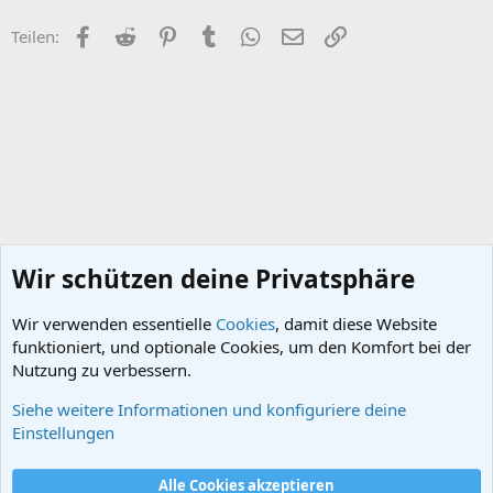
n
e
Facebook
Reddit
Pinterest
Tumblr
WhatsApp
E-Mail
Link
Teilen:
n
:
Wir schützen deine Privatsphäre
Wir verwenden essentielle
Cookies
, damit diese Website
funktioniert, und optionale Cookies, um den Komfort bei der
Nutzung zu verbessern.
Siehe weitere Informationen und konfiguriere deine
Das Römische Reich
Einstellungen
Cookies
Alle Cookies akzeptieren