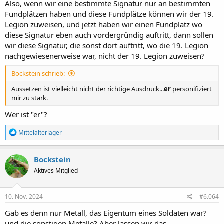
:
Also, wenn wir eine bestimmte Signatur nur an bestimmten
Fundplätzen haben und diese Fundplätze können wir der 19.
Legion zuweisen, und jetzt haben wir einen Fundplatz wo
diese Signatur eben auch vordergründig auftritt, dann sollen
wir diese Signatur, die sonst dort auftritt, wo die 19. Legion
nachgewiesenerweise war, nicht der 19. Legion zuweisen?
Bockstein schrieb:
Aussetzen ist vielleicht nicht der richtige Ausdruck...
er
personifiziert
mir zu stark.
Wer ist "er"?
R
Mittelalterlager
e
a
k
Bockstein
t
Aktives Mitglied
i
o
n
e
10. Nov. 2024
#6.064
n
:
Gab es denn nur Metall, das Eigentum eines Soldaten war?
und die sonstigen Metalle? Aber lassen wir das.