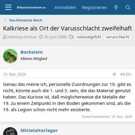
Anmelden
Registrieren
Das Römische Reich
Kalkriese als Ort der Varusschlacht zweifelhaft
E
E
S
Henricus Grotus
30. Juni 2008
nationalgefühl
varusschlacht
r
r
c
s
s
h
Bockstein
t
t
l
e
e
a
Aktives Mitglied
l
l
g
l
l
w
10. Nov. 2024
#6.061
e
t
o
r
a
r
Genau das meine ich, personelle Zuordnungen zur 19. gibt es
m
t
nicht, könnte auch die 1. und 5. sein, die das Material genutzt
e
haben. Das Kuriose ist, daß möglicherweise die Metalle der
19. zu einem Zeitpunkt in den Boden gekommen sind, als die
19. als Legion schon nicht mehr existierte.
Zuletzt bearbeitet:
10. Nov. 2024
Mittelalterlager