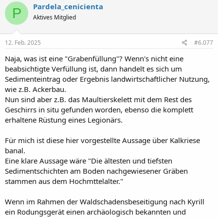
k
Pardela_cenicienta
P
t
Aktives Mitglied
i
o
n
e
12. Feb. 2025
#6.077
n
:
Naja, was ist eine "Grabenfüllung"? Wenn's nicht eine
beabsichtigte Verfüllung ist, dann handelt es sich um
Sedimenteintrag oder Ergebnis landwirtschaftlicher Nutzung,
wie z.B. Ackerbau.
Nun sind aber z.B. das Maultierskelett mit dem Rest des
Geschirrs in situ gefunden worden, ebenso die komplett
erhaltene Rüstung eines Legionärs.
Für mich ist diese hier vorgestellte Aussage über Kalkriese
banal.
Eine klare Aussage wäre "Die ältesten und tiefsten
Sedimentschichten am Boden nachgewiesener Gräben
stammen aus dem Hochmttelalter."
Wenn im Rahmen der Waldschadensbeseitigung nach Kyrill
ein Rodungsgerät einen archäologisch bekannten und