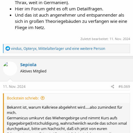
Thrax, weit in Germanien).
Hier im Forum geht es oft um Detailfragen.
Und das ist auch angenehmer und entspannender als
sich in großen Theoriegebäuden zu verfangen wie eine
Fliege im Netz.
Zuletzt bearbeitet:
11. Nov. 2024
R
vindus
,
Opteryx
,
Mittelalterlager
und eine weitere Person
e
a
k
Sepiola
t
Aktives Mitglied
i
o
n
e
11. Nov. 2024
#6.069
n
:
Bockstein schrieb:
Bekannt ist, warum Kalkriese abgelehnt wird.....also zumindest für
mich.
Germanicus umkurvt das Wiehengebirge und nimmt Kurs aufs
Eggegebirge(Entschuldigung, wahrscheinlich wurde das schon xmal
durchgekaut, bitte um Nachsicht, daß ich jetzt von euren