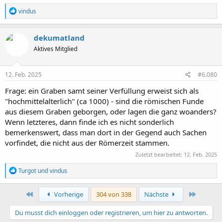
R
vindus
e
a
k
dekumatland
t
Aktives Mitglied
i
o
n
e
12. Feb. 2025
#6.080
n
:
Frage: ein Graben samt seiner Verfüllung erweist sich als
"hochmittelalterlich" (ca 1000) - sind die römischen Funde
aus diesem Graben geborgen, oder lagen die ganz woanders?
Wenn letzteres, dann finde ich es nicht sonderlich
bemerkenswert, dass man dort in der Gegend auch Sachen
vorfindet, die nicht aus der Römerzeit stammen.
Zuletzt bearbeitet:
12. Feb. 2025
R
Turgot
und
vindus
e
a
k
Erste
Letzte
Vorherige
304 von 338
Nächste
t
i
Du musst dich einloggen oder registrieren, um hier zu antworten.
o