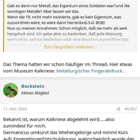
Gab es denn nur Metall, das Eigentum eines Soldaten war?und die
sonstigen Metalle? Aber lassen wir das.
Wenn die 19. nicht mehr existierte, gab es kein Eigentum, was
zuzuordnen wäre, es wäre dann herrenlos(i.S.d. BGB)
Nun zu meinen Annahmen: Schon möglich, daß sie mehr als weit
hergeholt sind. Ich gebe aber zu bedenken, daß jede Meinung
wertvoll ist, weil sie Bedenken oder eine Besicherung eröffnet.Das
ist der Grund, mich mit jeder Aussage hier auseinanderzusetzen,
Zum Vergrößern anklicken....
weil sie mich unter Umständen weiterbringt.
Und nochmal zu El Moderator: Wie kann ich positiv die 19.
nachweisen, wenn nur Teile dessen Metalles vorhandensind?Nur in
Das Thema hatten wir schon häufiger im Thread. Hier etwas
Betrachtung der Vergangenheit Dangstetten, oder auch Haltern,
vom Museum Kalkriese:
Metallurgischer Fingerabdruck
.
läßt sich etwas nachweisen
ie 19. war tatsächlich in Dangstetten,
sodaß selbst ich konstatieren werde, in Bezug auf Dangstetten:Auch
Bockstein
das Personal war dort. Ist das so schwer?
Aktives Mitglied
11. Nov. 2024
#6.067
Bekannt ist, warum Kalkriese abgelehnt wird.....also
zumindest für mich.
Germanicus umkurvt das Wiehengebirge und nimmt Kurs
aufs Eggegebirge(Entschuldigung, wahrscheinlich wurde das