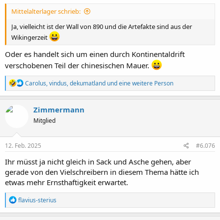
:
Mittelalterlager schrieb:
Ja, vielleicht ist der Wall von 890 und die Artefakte sind aus der
Wikingerzeit
Oder es handelt sich um einen durch Kontinentaldrift
verschobenen Teil der chinesischen Mauer.
R
Carolus
,
vindus
,
dekumatland
und eine weitere Person
e
a
k
Zimmermann
t
Mitglied
i
o
n
e
12. Feb. 2025
#6.076
n
:
Ihr müsst ja nicht gleich in Sack und Asche gehen, aber
gerade von den Vielschreibern in diesem Thema hätte ich
etwas mehr Ernsthaftigkeit erwartet.
R
flavius-sterius
e
a