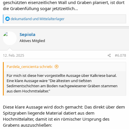
geschützten eisenzeitlichen Wall und Graben planiert, ist dort
die Grabenfüllung sogar jetztzeitlich...
R
dekumatland
und
Mittelalterlager
e
a
k
Sepiola
t
Aktives Mitglied
i
o
n
e
12. Feb. 2025
#6.078
n
:
Pardela_cenicienta schrieb:
Für mich ist diese hier vorgestellte Aussage über Kalkriese banal.
Eine klare Aussage wäre "Die ältesten und tiefsten
Sedimentschichten am Boden nachgewiesener Gräben stammen
aus dem Hochmttelalter."
Diese klare Aussage wird doch gemacht: Das direkt über dem
Spitzgraben liegende Material datiert aus dem
Hochmittelalter, damit ist ein römischer Ursprung des
Grabens auszuschließen: