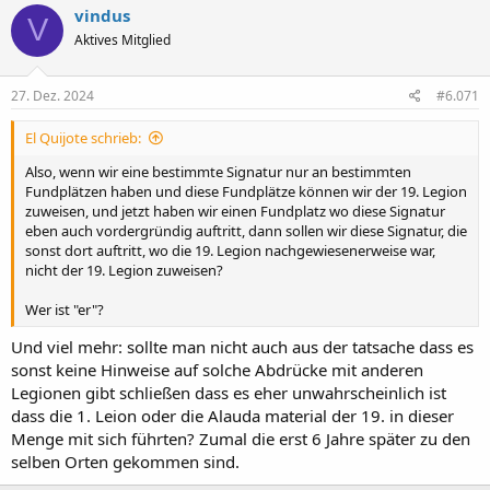
k
vindus
V
t
Aktives Mitglied
i
o
n
e
27. Dez. 2024
#6.071
n
:
El Quijote schrieb:
Also, wenn wir eine bestimmte Signatur nur an bestimmten
Fundplätzen haben und diese Fundplätze können wir der 19. Legion
zuweisen, und jetzt haben wir einen Fundplatz wo diese Signatur
eben auch vordergründig auftritt, dann sollen wir diese Signatur, die
sonst dort auftritt, wo die 19. Legion nachgewiesenerweise war,
nicht der 19. Legion zuweisen?
Wer ist "er"?
Und viel mehr: sollte man nicht auch aus der tatsache dass es
sonst keine Hinweise auf solche Abdrücke mit anderen
Legionen gibt schließen dass es eher unwahrscheinlich ist
dass die 1. Leion oder die Alauda material der 19. in dieser
Menge mit sich führten? Zumal die erst 6 Jahre später zu den
selben Orten gekommen sind.