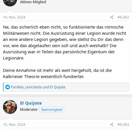
Aktives Mitglied
10. Nov. 2024
#6.062
Ne, das sicherlich eben nicht, so funktionierte das römische
Militärwesen nicht. Die Ausrüstung einer Legion wurde nicht
an eine andere Legion gegeben, wie stellst Du Dir das denn
vor, wie das abgelaufen sein soll und auch weshalb? Die
Ausrüstung war in Teilen das persönliche Eigentum der
Legionäre.
Deine Annahme ist mehr als weit hergeholt, da ist die
Kalkrieser Theorie wesentlich fundierter.
R
Pardela_cenicienta
und
El Quijote
e
a
k
El Quijote
t
Moderator
Teammitglied
i
o
n
e
10. Nov. 2024
#6.063
n