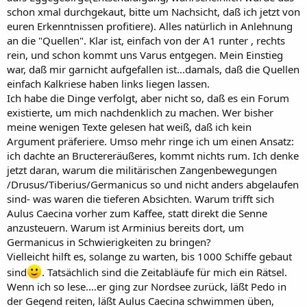
schon xmal durchgekaut, bitte um Nachsicht, daß ich jetzt von
euren Erkenntnissen profitiere). Alles natürlich in Anlehnung
an die "Quellen". Klar ist, einfach von der A1 runter , rechts
rein, und schon kommt uns Varus entgegen. Mein Einstieg
war, daß mir garnicht aufgefallen ist...damals, daß die Quellen
einfach Kalkriese haben links liegen lassen.
Ich habe die Dinge verfolgt, aber nicht so, daß es ein Forum
existierte, um mich nachdenklich zu machen. Wer bisher
meine wenigen Texte gelesen hat weiß, daß ich kein
Argument präferiere. Umso mehr ringe ich um einen Ansatz:
ich dachte an Bructereräußeres, kommt nichts rum. Ich denke
jetzt daran, warum die militärischen Zangenbewegungen
/Drusus/Tiberius/Germanicus so und nicht anders abgelaufen
sind- was waren die tieferen Absichten. Warum trifft sich
Aulus Caecina vorher zum Kaffee, statt direkt die Senne
anzusteuern. Warum ist Arminius bereits dort, um
Germanicus in Schwierigkeiten zu bringen?
Vielleicht hilft es, solange zu warten, bis 1000 Schiffe gebaut
sind
. Tatsächlich sind die Zeitabläufe für mich ein Rätsel.
Wenn ich so lese....er ging zur Nordsee zurück, läßt Pedo in
der Gegend reiten, läßt Aulus Caecina schwimmen üben,