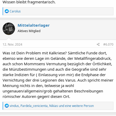
Wissen bleibt fragmentarisch.
R
Carolus
e
a
k
Mittelalterlager
t
Aktives Mitglied
i
o
n
e
12. Nov. 2024
#6.070
n
:
Was ist Dein Problem mit Kalkriese? Sämtliche Funde dort,
ebenso wie deren Lage im Gelände, der Metallfingerabdruck,
auch schon Mommsens Vermutung bezüglich der Örtlichkeit,
die Münzbestimmungen und auch die Geografie sind sehr
starke Indizien für ( Einlassung von mir) die Endphase der
Vernichtung der drei Legionen des Varus. Auch spricht meiner
Meinung nichts in den, teilweise ja wohl
ungenauen/allgemein/grob gehaltenen Beschreibungen
römischer Autoren gegen! diesen Ort.
R
vindus
,
Pardela_cenicienta
,
Nikias
und eine weitere Person
e
a