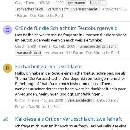
Gast
Thema
05. März 2009
germanen
kalkriese
Antworten: 55
römisches reich
varuschlacht
varusschlacht
Forum:
Das Römische Reich
Gründe für die Schlacht im Teutoburgerwald
G
Hey na ihr ich wollte mal ne frage stelln ursachen für die schlacht
im Teutoburgerwald wer von euch weis sie?:winke:
Geschifan09
Thema
02. Feb. 2009
ursachen der schlacht
Antworten: 31
Forum:
Das Römische Reich
varusschlacht
Facharbeit zur Varusschlacht
B
Hallo, ich habe in der Schule eine Facharbeit zu schreiben, die als
Thema "Die Varusschlacht - Wendepunkt römisch-germanischer
Beziehungen?" hat. Da ich mich bisher mit diesem Thema
weniger auseinandergesetzt habe, wäre ich dankbar für ein paar
Anregungen, Meinungen und ggf. Empfehlungen...
birchi
Thema
15. Jan. 2009
Antworten: 7
varusschlacht
Forum:
Das Römische Reich
Kalkriese als Ort der Varusschlacht zweifelhaft
Ich frage mich, warum ihr euch so aufregt? Das bei Kalkriese eine