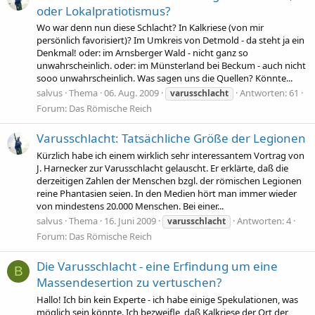
oder Lokalpratiotismus?
Wo war denn nun diese Schlacht? In Kalkriese (von mir
persönlich favorisiert)? Im Umkreis von Detmold - da steht ja ein
Denkmal! oder: im Arnsberger Wald - nicht ganz so
unwahrscheinlich. oder: im Münsterland bei Beckum - auch nicht
sooo unwahrscheinlich. Was sagen uns die Quellen? Könnte...
salvus
Thema
06. Aug. 2009
Antworten: 61
varusschlacht
Forum:
Das Römische Reich
Varusschlacht: Tatsächliche Größe der Legionen
Kürzlich habe ich einem wirklich sehr interessantem Vortrag von
J. Harnecker zur Varusschlacht gelauscht. Er erklärte, daß die
derzeitigen Zahlen der Menschen bzgl. der römischen Legionen
reine Phantasien seien. In den Medien hört man immer wieder
von mindestens 20.000 Menschen. Bei einer...
salvus
Thema
16. Juni 2009
Antworten: 4
varusschlacht
Forum:
Das Römische Reich
Die Varusschlacht - eine Erfindung um eine
B
Massendesertion zu vertuschen?
Hallo! Ich bin kein Experte - ich habe einige Spekulationen, was
möglich sein könnte. Ich bezweifle, daß Kalkriese der Ort der