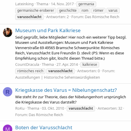
Lateinking
Thema
14. Nov. 2017
germania
germanische eroberer
geschichte
rom
römer
varus
Antworten: 2
Forum:
Das Römische Reich
varusschlacht
Museum und Park Kalkriese
Seid gegrüßt, liebe Mitglieder! Hier noch ein weiterer Tipp bezgl.
Museen und Ausstellungen: Museum und Park Kalkriese
Vennerstraße 69 49565 Bramsche Schwerpunkte: Römisches
Reich, Varusschlacht Eure Freundin D. :devil: (PS: Wenn es diese
Empfehlung schon gibt, löscht diesen Thread bitte.)
CountDracula
Thema
27. Apr. 2014
kalkriese
Antworten: 0
Forum:
römisches reich
varusschlacht
Ausstellungen | Historische Sehenswürdigkeiten
Kriegskasse des Varus = Nibelungenschatz?
R
Wie steht ihr zur Theorie, dass der Nibelungenhort ursprünglich
die Kriegskasse des Varus darstellt?
RoKu
Thema
03. Okt. 2010
Antworten: 32
varusschlacht
Forum:
Das Römische Reich
Boten der Varusschlacht
M