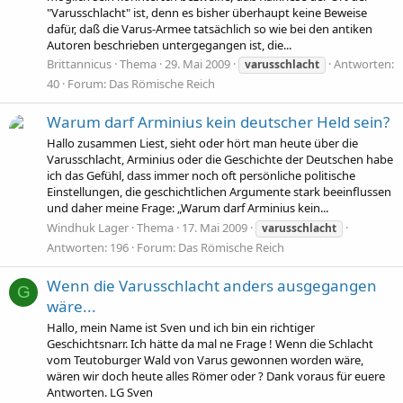
"Varusschlacht" ist, denn es bisher überhaupt keine Beweise
dafür, daß die Varus-Armee tatsächlich so wie bei den antiken
Autoren beschrieben untergegangen ist, die...
Brittannicus
Thema
29. Mai 2009
Antworten:
varusschlacht
40
Forum:
Das Römische Reich
Warum darf Arminius kein deutscher Held sein?
Hallo zusammen Liest, sieht oder hört man heute über die
Varusschlacht, Arminius oder die Geschichte der Deutschen habe
ich das Gefühl, dass immer noch oft persönliche politische
Einstellungen, die geschichtlichen Argumente stark beeinflussen
und daher meine Frage: „Warum darf Arminius kein...
Windhuk Lager
Thema
17. Mai 2009
varusschlacht
Antworten: 196
Forum:
Das Römische Reich
Wenn die Varusschlacht anders ausgegangen
G
wäre...
Hallo, mein Name ist Sven und ich bin ein richtiger
Geschichtsnarr. Ich hätte da mal ne Frage ! Wenn die Schlacht
vom Teutoburger Wald von Varus gewonnen worden wäre,
wären wir doch heute alles Römer oder ? Dank voraus für euere
Antworten. LG Sven