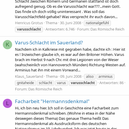
Schlacht zwischen Römern und Germanen stattfand ist doch
aufregend genug. Ob es die Varusschlacht war???...mein Gott.
Das finde ich doch völlig uninteressant . Was soll das
Varusschlachtfeld-gehabe? Was versprecht ihr euch davon...
Henricus Grotus
Thema
30. Juni 2008
nationalgefühl
Antworten: 6.746
Forum:
Das Römische Reich
varusschlacht
Varus-Schlacht im Sauerland?
K
Nachdem ich in Kalkriese mit gegraben habe, dachte ich : Hier ist
es ! Inzwischen glaube ich, es war auf den Briloner Höhen. Varus
brach im Herbst 9 nach Chr. mit drei Legionen von der Weser
(wahscheinlich von Hannoversch Münden) Richtung Westen auf.
Arminius hat ihn mit einem Vorwand...
Klaus_Sauerland
Thema
09. Juni 2008
aliso
arminius
Antworten: 86
gnitaheide
schlacht
varus
varusschlacht
Forum:
Das Römische Reich
Facharbeit "Hermannsdenkmal"
L
Hi, ich bin neu hier. Ich soll in Geschichte eine Facharbeit zum
Hermannsdenkmal schreiben. (Wohne in etwa in der Nähe
deswegen dieses Thema) Das genaue Thema heißt Das
Hermannsdenkmal als Ausdrucksform des deutschen
Nationalismus im 19. Jahrhundert. Ich war jetzt heute in der