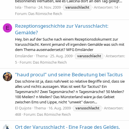
besonnenes Verhalten, wie es Caecina dort an den Tag gelegt...
tela
Thema
24. Nov. 2009
Antworten: 14
varusschlacht
Forum:
Das Römische Reich
Rezeptionsgeschichte zur Varusschlacht:
E
Gemälde?
Hey, bin auf der Suche nach einem Rezeptionsdokument zur
Varusschlacht. Kennt jemand vll irgendein Gemälde was sich mit
dem Thema auseinadersetzt? MFG Emsländer
Emsländer
Thema
25. Aug. 2009
Antworten:
varusschlacht
5
Forum:
Das Römische Reich
"haud procul" und seine Bedeutung bei Tacitus
Das schöne ist ja, dass nah/weit so relative Begriffe sind, dass sie
alles und nichts aussagen. Was ist weit für Tacitus? Ein
Tagesmarsch? Zwei Tagesmärsche? n Tagesmärsche? 50 Meilen?
100 Meilen? n Meilen? Das Münsterland wäre ja das Gebiet
zwischen Ems und Lippe, nicht "unweit" davon...
El Quijote
Thema
16. Aug. 2009
Antworten:
varusschlacht
468
Forum:
Das Römische Reich
Ort der Varusschlacht - Eine Frage des Geldes,