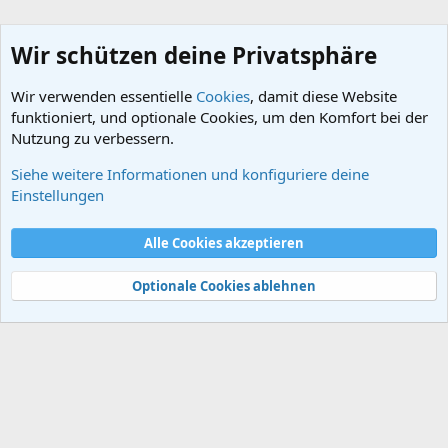
Wir schützen deine Privatsphäre
Wir verwenden essentielle
Cookies
, damit diese Website
funktioniert, und optionale Cookies, um den Komfort bei der
Nutzung zu verbessern.
Siehe weitere Informationen und konfiguriere deine
Schlagworte
Einstellungen
Cookies
Alle Cookies akzeptieren
Kontakt
Nutzungsbedingungen
Datenschutz
Hilfe und Impressum
Start
R
S
Optionale Cookies ablehnen
S
®
Community platform by XenForo
© 2010-2024 XenForo Ltd.