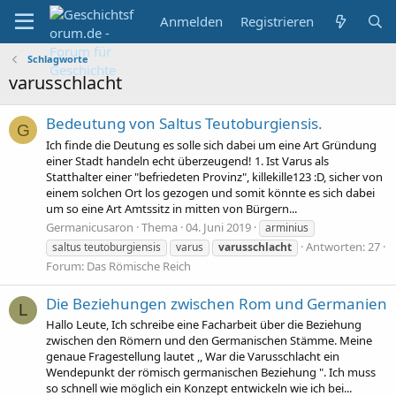
Anmelden
Registrieren
Schlagworte
varusschlacht
Bedeutung von Saltus Teutoburgiensis.
G
Ich finde die Deutung es solle sich dabei um eine Art Gründung
einer Stadt handeln echt überzeugend! 1. Ist Varus als
Statthalter einer "befriedeten Provinz", killekille123 :D, sicher von
einem solchen Ort los gezogen und somit könnte es sich dabei
um so eine Art Amtssitz in mitten von Bürgern...
Germanicusaron
Thema
04. Juni 2019
arminius
Antworten: 27
saltus teutoburgiensis
varus
varusschlacht
Forum:
Das Römische Reich
Die Beziehungen zwischen Rom und Germanien
L
Hallo Leute, Ich schreibe eine Facharbeit über die Beziehung
zwischen den Römern und den Germanischen Stämme. Meine
genaue Fragestellung lautet ,, War die Varusschlacht ein
Wendepunkt der römisch germanischen Beziehung ". Ich muss
so schnell wie möglich ein Konzept entwickeln wie ich bei...