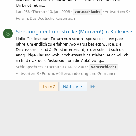
Unibiliothek in...
Lars258
Thema
10. Jan. 2008
Antworten: 9
varusschlacht
Forum:
Das Deutsche Kaiserreich
Streuung der Fundstücke (Münzen!) in Kalkriese
S
Hallo! Ich lese euer Forum nun schon - sporadisch - ein paar
Jahre, um endlich zu erfahren, wo Varus besiegt wurde. Die
Diskussionen sind äußerst interessant, leider scheint sich die
endgültige Klärung wohl noch etwas hinzuziehen. Auch will ich
nicht die aktuelle Diskussion um die Abkürzung...
Schleppschreck
Thema
09. März 2007
varusschlacht
Antworten: 9
Forum:
Völkerwanderung und Germanen
Letzte
1 von 2
Nächste