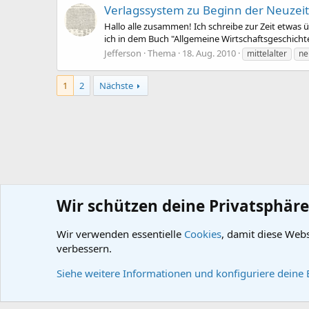
Verlagssystem zu Beginn der Neuzeit
Hallo alle zusammen! Ich schreibe zur Zeit etwas 
ich in dem Buch "Allgemeine Wirtschaftsgeschichte 
Jefferson
Thema
18. Aug. 2010
mittelalter
ne
1
2
Nächste
Wir schützen deine Privatsphäre
Wir verwenden essentielle
Cookies
, damit diese Web
Startseite
Schlagworte
verbessern.
Cookies
Siehe weitere Informationen und konfiguriere deine 