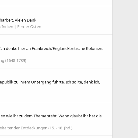
harbeit. Vielen Dank
:
Indien | Ferner Osten
h denke hier an Frankreich/England/britische Kolonien.
ng (1648-1789)
publik zu ihrem Untergang führte. Ich sollte, denk ich,
agen wie ihr zu dem Thema steht. Wann glaubt ihr hat die
eitalter der Entdeckungen (15. - 18. Jhd.)