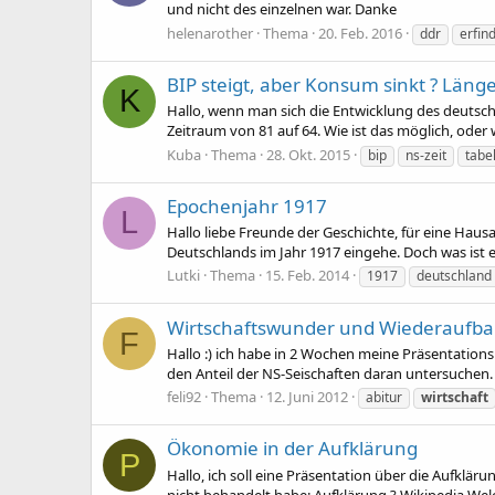
und nicht des einzelnen war. Danke
helenarother
Thema
20. Feb. 2016
ddr
erfin
BIP steigt, aber Konsum sinkt ? Länge
K
Hallo, wenn man sich die Entwicklung des deutsche
Zeitraum von 81 auf 64. Wie ist das möglich, oder 
Kuba
Thema
28. Okt. 2015
bip
ns-zeit
tabe
Epochenjahr 1917
L
Hallo liebe Freunde der Geschichte, für eine Haus
Deutschlands im Jahr 1917 eingehe. Doch was ist e
Lutki
Thema
15. Feb. 2014
1917
deutschland
Wirtschaftswunder und Wiederaufb
F
Hallo :) ich habe in 2 Wochen meine Präsentation
den Anteil der NS-Seischaften daran untersuchen
feli92
Thema
12. Juni 2012
abitur
wirtschaft
Ökonomie in der Aufklärung
P
Hallo, ich soll eine Präsentation über die Aufklär
nicht behandelt habe: Aufklärung ? Wikipedia Wel