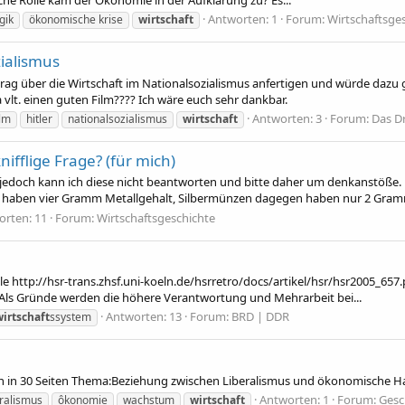
Antworten: 1
Forum:
Wirtschaftsge
gik
ökonomische krise
wirtschaft
ialismus
trag über die Wirtschaft im Nationalsozialismus anfertigen und würde dazu g
 vlt. einen guten Film???? Ich wäre euch sehr dankbar.
Antworten: 3
Forum:
Das Dr
lm
hitler
nationalsozialismus
wirtschaft
fflige Frage? (für mich)
, jedoch kann ich diese nicht beantworten und bitte daher um denkanstöße.
haben vier Gramm Metallgehalt, Silbermünzen dagegen haben nur 2 Gramm
orten: 11
Forum:
Wirtschaftsgeschichte
lle http://hsr-trans.zhsf.uni-koeln.de/hsrretro/docs/artikel/hsr/hsr2005_657
ls Gründe werden die höhere Verantwortung und Mehrarbeit bei...
Antworten: 13
Forum:
BRD | DDR
wirtschaft
ssystem
ren in 30 Seiten Thema:Beziehung zwischen Liberalismus und ökonomische H
Antworten: 1
Forum:
Gesc
eralismus
ôkonomie
wachstum
wirtschaft