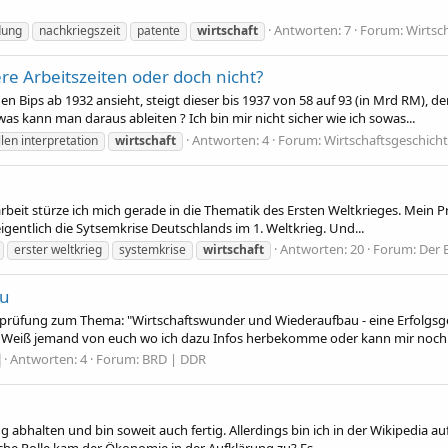
Antworten: 7
Forum:
Wirtsc
dung
nachkriegszeit
patente
wirtschaft
re Arbeitszeiten oder doch nicht?
n Bips ab 1932 ansieht, steigt dieser bis 1937 von 58 auf 93 (in Mrd RM), d
was kann man daraus ableiten ? Ich bin mir nicht sicher wie ich sowas...
Antworten: 4
Forum:
Wirtschaftsgeschich
llen interpretation
wirtschaft
arbeit stürze ich mich gerade in die Thematik des Ersten Weltkrieges. Mein 
igentlich die Sytsemkrise Deutschlands im 1. Weltkrieg. Und...
Antworten: 20
Forum:
Der 
erster weltkrieg
systemkrise
wirtschaft
au
sprüfung zum Thema: "Wirtschaftswunder und Wiederaufbau - eine Erfolgsge
. Weiß jemand von euch wo ich dazu Infos herbekomme oder kann mir noch.
Antworten: 4
Forum:
BRD | DDR
ung abhalten und bin soweit auch fertig. Allerdings bin ich in der Wikipedia 
che Rolle kam der Ökonomie in der Aufklärung zu? Es...