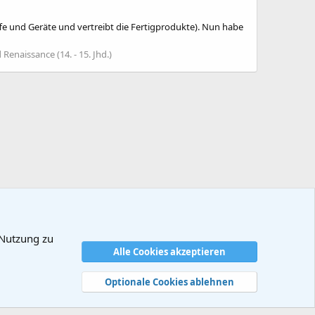
ffe und Geräte und vertreibt die Fertigprodukte). Nun habe
Renaissance (14. - 15. Jhd.)
 Nutzung zu
Alle Cookies akzeptieren
dingungen
Datenschutz
Hilfe und Impressum
Start
R
S
Optionale Cookies ablehnen
S