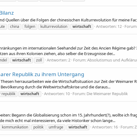
Bilanz
d Quellen über die Folgen der chinesischen Kulturrevolution für meine Fac
Antworten: 12
Forum
ute
china
folgen
kulturrevolution
wirtschaft
ränkungen im internationalen Seehandel zur Zeit des Ancien Régime gab? Ic
en aus ihren Kolonien ziehen, also selber die Erzeugnisse der...
Antworten: 2
Forum:
Absolutismus und Aufkläru
ndel
wirtschaft
zoll
imarer Republik zu ihrem Untergang
 Thesen herrausarbeiten wie die Wirtschaftsituation zur Zeit der Weimarer Re
Bevölkerung durch die Weltwirtschaftskrise und die daraus...
Antworten: 10
Forum:
Die Weimarer Republik
 republik
wirtschaft
beiten: Begann die Globalisierung schon im 15. Jahrhundert(?), wollte ich fr
mich echt mal interessieren, da viele Historiker schon lange...
Antworten: 16
Forum:
Z
kommunikation
politik
umfrage
wirtschaft