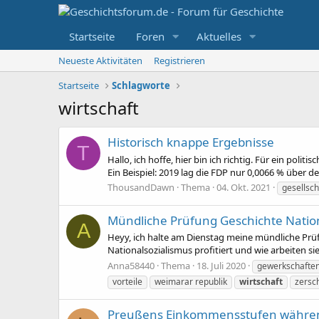
Startseite
Foren
Aktuelles
Neueste Aktivitäten
Registrieren
Startseite
Schlagworte
wirtschaft
Historisch knappe Ergebnisse
T
Hallo, ich hoffe, hier bin ich richtig. Für ein poli
Ein Beispiel: 2019 lag die FDP nur 0,0066 % über d
ThousandDawn
Thema
04. Okt. 2021
gesellsch
Mündliche Prüfung Geschichte Nati
A
Heyy, ich halte am Dienstag meine mündliche Pr
Nationalsozialismus profitiert und wie arbeiten si
Anna58440
Thema
18. Juli 2020
gewerkschafte
vorteile
weimarar republik
wirtschaft
zersc
Preußens Einkommensstufen während