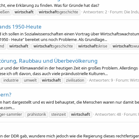
cht, eine Erklärung zu finden. Was für Gründe hat das?
Antworten: 2
Forum:
Die Indu
ueßen
wirtschaft
wirtschaft
sgeschichte
lands 1950-Heute
ich sollen in Sozialwissenschaften einen Vortrag über Wirtschaftswachstum ha
1950 - Heute" bereitet uns noch Probleme. Als Grundlage...
and
wirtschaft
wirtschaft
sgeschichte
wirtschaft
skrise
wirtschaft
swu
rstörung, Raubbau und Überbevölkerung
r und der Klimawandel in der heutigen Zeit ein großes Problem. Allerdings 
ese ich oft davon, dass auch viele präindustrielle Kulturen...
Antworten: 9
Forum:
Wirt
industrie
umwelt
wirtschaft
zivilisation
uern?
em hart dargestellt und es wird behauptet, die Menschen waren nur damit be
e.com...
Antworten: 48
Forum:
äger-sammler
prähistorik
steinzeit
wirtschaft
e in der DDR gab, wundere mich jedoch wie die Regierung dieses rechtfertige