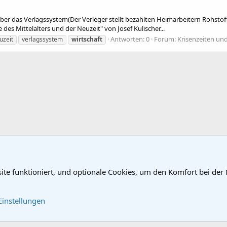
über das Verlagssystem(Der Verleger stellt bezahlten Heimarbeitern Rohsto
des Mittelalters und der Neuzeit" von Josef Kulischer...
Antworten: 0
Forum:
Krisenzeiten und 
uzeit
verlagssystem
wirtschaft
site funktioniert, und optionale Cookies, um den Komfort bei der
Kontakt
Nutzungsbe
Einstellungen
®
Community platform by XenForo
© 2010-2024 XenForo Ltd.