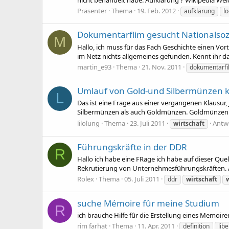
Präsenter
Thema
19. Feb. 2012
aufklärung
lo
Dokumentarflim gesucht Nationalsoz
M
Hallo, ich muss für das Fach Geschichte einen Vor
im Netz nichts allgemeines gefunden. Kennt ihr da
martin_e93
Thema
21. Nov. 2011
dokumentarfi
Umlauf von Gold-und Silbermünzen kni
L
Das ist eine Frage aus einer vergangenen Klausur
Silbermünzen als auch Goldmünzen. Goldmünzen 
lilolung
Thema
23. Juli 2011
Antw
wirtschaft
Führungskräfte in der DDR
R
Hallo ich habe eine FRage ich habe auf dieser Que
Rekrutierung von Unternehmesführungskräften. A
Rolex
Thema
05. Juli 2011
ddr
wirtschaft
suche Mémoire fûr meine Studium
R
ich brauche Hilfe fûr die Erstellung eines Memoi
rim farhat
Thema
11. Apr. 2011
definition
lib