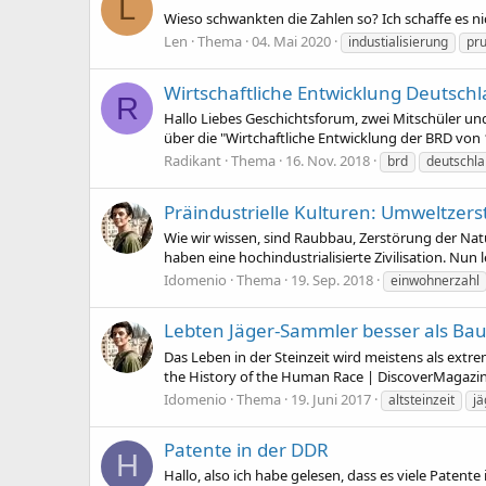
L
Wieso schwankten die Zahlen so? Ich schaffe es ni
Len
Thema
04. Mai 2020
industialisierung
pr
Wirtschaftliche Entwicklung Deutsch
R
Hallo Liebes Geschichtsforum, zwei Mitschüler und 
über die "Wirtchaftliche Entwicklung der BRD von 
Radikant
Thema
16. Nov. 2018
brd
deutschl
Präindustrielle Kulturen: Umweltze
Wie wir wissen, sind Raubbau, Zerstörung der Natu
haben eine hochindustrialisierte Zivilisation. Nun l
Idomenio
Thema
19. Sep. 2018
einwohnerzahl
Lebten Jäger-Sammler besser als Ba
Das Leben in der Steinzeit wird meistens als extr
the History of the Human Race | DiscoverMagazin
Idomenio
Thema
19. Juni 2017
altsteinzeit
j
Patente in der DDR
H
Hallo, also ich habe gelesen, dass es viele Patent