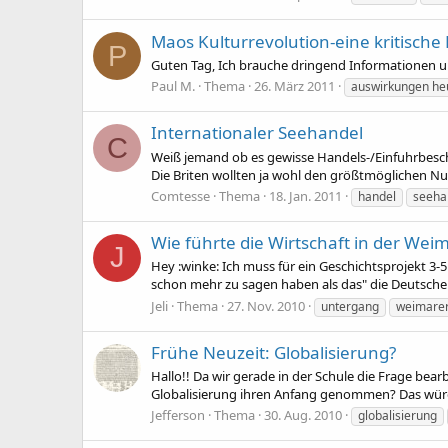
Maos Kulturrevolution-eine kritische 
P
Guten Tag, Ich brauche dringend Informationen un
Paul M.
Thema
26. März 2011
auswirkungen he
Internationaler Seehandel
C
Weiß jemand ob es gewisse Handels-/Einfuhrbesch
Die Briten wollten ja wohl den größtmöglichen Nutz
Comtesse
Thema
18. Jan. 2011
handel
seeha
Wie führte die Wirtschaft in der We
J
Hey :winke: Ich muss für ein Geschichtsprojekt 3-5
schon mehr zu sagen haben als das" die Deutsche 
Jeli
Thema
27. Nov. 2010
untergang
weimarer
Frühe Neuzeit: Globalisierung?
Hallo!! Da wir gerade in der Schule die Frage bear
Globalisierung ihren Anfang genommen? Das würde 
Jefferson
Thema
30. Aug. 2010
globalisierung