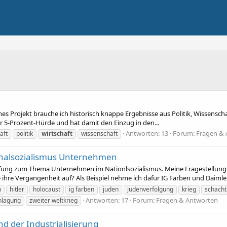
tisches Projekt brauche ich historisch knappe Ergebnisse aus Politik, Wissenscha
er 5-Prozent-Hürde und hat damit den Einzug in den...
Antworten: 13
Forum:
Fragen & 
aft
politik
wirtschaft
wissenschaft
onalsozialismus Unternehmen
üfung zum Thema Unternehmen im Nationlsozialismus. Meine Fragestellun
e ihre Vergangenheit auf? Als Beispiel nehme ich dafür IG Farben und Daimle
n
hitler
holocaust
ig farben
juden
judenverfolgung
krieg
schacht
Antworten: 17
Forum:
Fragen & Antworten
hlagung
zweiter weltkrieg
 der Industrialisierung