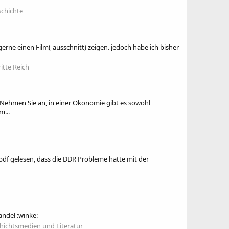
schichte
erne einen Film(-ausschnitt) zeigen. jedoch habe ich bisher
itte Reich
 Nehmen Sie an, in einer Ökonomie gibt es sowohl
...
.pdf gelesen, dass die DDR Probleme hatte mit der
andel :winke:
hichtsmedien und Literatur